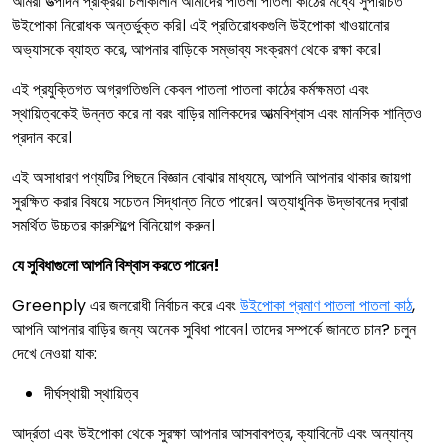
আমরা উত্পাদন প্রক্রিয়া চলাকালীন আমাদের পাতলা পাতলা কাঠের মধ্যে সুপরিচিত
উইপোকা নিরোধক অন্তর্ভুক্ত করি। এই প্রতিরোধকগুলি উইপোকা খাওয়ানোর
অভ্যাসকে ব্যাহত করে, আপনার বাড়িকে সম্ভাব্য সংক্রমণ থেকে রক্ষা করে।
এই প্রযুক্তিগত অগ্রগতিগুলি কেবল পাতলা পাতলা কাঠের কর্মক্ষমতা এবং
স্থায়িত্বকেই উন্নত করে না বরং বাড়ির মালিকদের আত্মবিশ্বাস এবং মানসিক শান্তিও
প্রদান করে।
এই অসাধারণ পণ্যটির পিছনে বিজ্ঞান বোঝার মাধ্যমে, আপনি আপনার থাকার জায়গা
সুরক্ষিত করার বিষয়ে সচেতন সিদ্ধান্ত নিতে পারেন। অত্যাধুনিক উদ্ভাবনের দ্বারা
সমর্থিত উচ্চতর কারুশিল্পে বিনিয়োগ করুন।
যে সুবিধাগুলো আপনি বিশ্বাস করতে পারেন!
Greenply এর জলরোধী নির্বাচন করে এবং
উইপোকা প্রমাণ পাতলা পাতলা কাঠ
,
আপনি আপনার বাড়ির জন্য অনেক সুবিধা পাবেন। তাদের সম্পর্কে জানতে চান? চলুন
দেখে নেওয়া যাক:
দীর্ঘস্থায়ী স্থায়িত্ব
আর্দ্রতা এবং উইপোকা থেকে সুরক্ষা আপনার আসবাবপত্র, ক্যাবিনেট এবং অন্যান্য