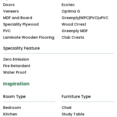
Doors
Ecotec
Veneers
Optima G
MDF and Board
Greenply|WPC|PVC|uPVC
Speciality Plywood
Wood Crrest
PVC
Greenply MDF
Laminate Wooden Flooring
Club Crests
Speciality Feature
Zero Emission
Fire Retardant
Water Proof
Inspiration
Room Type
Furniture Type
Bedroom
Chair
Kitchen
Study Table