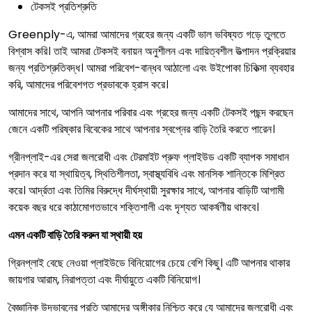
টেকসই প্রতিশ্রুতি
Greenply-এ, আমরা আমাদের গ্রহের জন্য একটি ভাল ভবিষ্যত গড়ে তুলতে
বিশ্বাস করি। তাই আমরা টেকসই বনায়ন অনুশীলন এবং দায়িত্বশীল উত্পাদন প্রক্রিয়ার
জন্য প্রতিশ্রুতিবদ্ধ। আমরা পরিবেশ-বান্ধব আঠালো এবং উইপোকা চিকিত্সা ব্যবহার
করি, আমাদের পরিবেশগত প্রভাবকে হ্রাস করে।
আমাদের সাথে, আপনি আপনার পরিবার এবং গ্রহের জন্য একটি টেকসই পছন্দ করছেন
জেনে একটি পরিষ্কার বিবেকের সাথে আপনার স্বপ্নের বাড়ি তৈরি করতে পারেন।
গ্রীনপ্লাই-এর সেরা জলরোধী এবং টেরমাইট প্রুফ প্লাইউড একটি ব্যাপক সমাধান
প্রদান করে যা স্থায়িত্ব, স্থিতিশীলতা, স্বাস্থ্যবিধি এবং মানসিক শান্তিকে মিশ্রিত
করে। আর্দ্রতা এবং তিমির বিরুদ্ধে দীর্ঘস্থায়ী সুরক্ষার সাথে, আপনার বাড়িটি আগামী
কয়েক বছর ধরে কাঠামোগতভাবে শক্তিশালী এবং দৃশ্যত আকর্ষণীয় থাকবে।
এমন একটি বাড়ি তৈরি করুন যা স্থায়ী হয়
গ্রিনপ্লাই বেছে নেওয়া প্লাইউডে বিনিয়োগের চেয়ে বেশি কিছু। এটি আপনার থাকার
জায়গার আরাম, নিরাপত্তা এবং দীর্ঘায়ুতে একটি বিনিয়োগ।
বৈজ্ঞানিক উদ্ভাবনের প্রতি আমাদের অঙ্গীকার নিশ্চিত করে যে আমাদের জলরোধী এবং