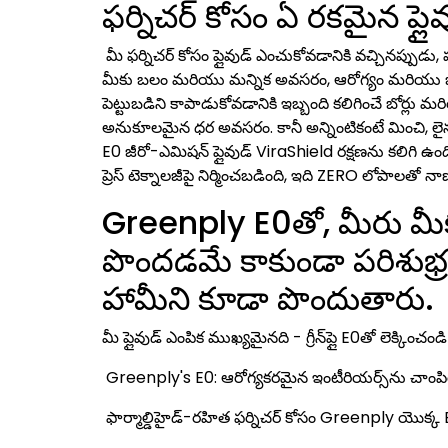
ఫర్నిచర్ కోసం ఏ రకమైన ప్ల
మీ ఫర్నిచర్ కోసం ప్లైవుడ్ ఎంచుకోవడానికి వచ్చినప్ప
మీకు బలం మరియు మన్నిక అవసరం, ఆరోగ్యం మరియు భద్రతను
పెట్టుబడిని కాపాడుకోవడానికి ఇబ్బంది కలిగించే బోర్లు
అనుకూలమైన ధర అవసరం. కానీ అన్నింటికంటే మించి, లైనప
E0 జీరో-ఎమిషన్ ప్లైవుడ్ ViraShield రక్షణను కలిగి 
ప్రెస్ టెక్నాలజీపై నిర్మించబడింది, ఇది ZERO లోపాలతో నా
Greenply E0తో, మీరు మీక
పొందడమే కాకుండా పరిశుభ్
హామీని కూడా పొందుతారు.
మీ ప్లైవుడ్ ఎంపిక ముఖ్యమైనది - గ్రీన్‌ప్లై E0తో లెక్కించండి
Greenply's E0: ఆరోగ్యకరమైన ఇంటీరియర్స్‌ను చా
ఫార్మాల్డిహైడ్-రహిత ఫర్నిచర్ కోసం Greenply యొక్క E-