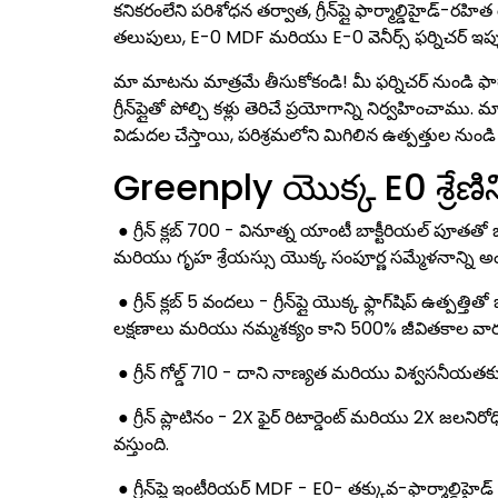
కనికరంలేని పరిశోధన తర్వాత, గ్రీన్‌ప్లై ఫార్మాల్డిహైడ్-రహి
తలుపులు, E-0 MDF మరియు E-0 వెనీర్స్ ఫర్నిచర్ ఇప
మా మాటను మాత్రమే తీసుకోకండి! మీ ఫర్నిచర్ నుండి ఫార్మ
గ్రీన్‌ప్లైతో పోల్చి కళ్లు తెరిచే ప్రయోగాన్ని నిర్వహించా
విడుదల చేస్తాయి, పరిశ్రమలోని మిగిలిన ఉత్పత్తుల నుండి 
Greenply యొక్క E0 శ్రేణిన
● గ్రీన్ క్లబ్ 700 - వినూత్న యాంటీ బాక్టీరియల్ పూ
మరియు గృహ శ్రేయస్సు యొక్క సంపూర్ణ సమ్మేళనాన్ని అంది
● గ్రీన్ క్లబ్ 5 ​​వందలు - గ్రీన్‌ప్లై యొక్క ఫ్లాగ్‌షి
లక్షణాలు మరియు నమ్మశక్యం కాని 500% జీవితకాల వారంట
● గ్రీన్ గోల్డ్ 710 - దాని నాణ్యత మరియు విశ్వసనీయతకు ప్రస
● గ్రీన్ ప్లాటినం - 2X ఫైర్ రిటార్డెంట్ మరియు 2X జలనిరోధిత
వస్తుంది.
● గ్రీన్‌ప్లై ఇంటీరియర్ MDF - E0- తక్కువ-ఫార్మాల్డి