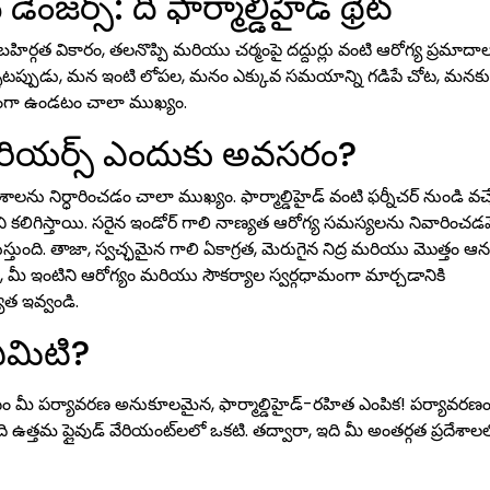
డేంజర్స్: ది ఫార్మాల్డిహైడ్ థ్రెట్
బహిర్గత వికారం, తలనొప్పి మరియు చర్మంపై దద్దుర్లు వంటి ఆరోగ్య ప్రమాదా
ళేటప్పుడు, మన ఇంటి లోపల, మనం ఎక్కువ సమయాన్ని గడిపే చోట, మనకు
తంగా ఉండటం చాలా ముఖ్యం.
రియర్స్ ఎందుకు అవసరం?
లను నిర్ధారించడం చాలా ముఖ్యం. ఫార్మాల్డిహైడ్ వంటి ఫర్నీచర్ నుండి వచ్
ని కలిగిస్తాయి. సరైన ఇండోర్ గాలి నాణ్యత ఆరోగ్య సమస్యలను నివారించడ
ది. తాజా, స్వచ్ఛమైన గాలి ఏకాగ్రత, మెరుగైన నిద్ర మరియు మొత్తం ఆనం
ుడు, మీ ఇంటిని ఆరోగ్యం మరియు సౌకర్యాల స్వర్గధామంగా మార్చడానికి
త ఇవ్వండి.
 ఏమిటి?
సం మీ పర్యావరణ అనుకూలమైన, ఫార్మాల్డిహైడ్-రహిత ఎంపిక! పర్యావరణం
 ఇది ఉత్తమ ప్లైవుడ్ వేరియంట్‌లలో ఒకటి. తద్వారా, ఇది మీ అంతర్గత ప్రదేశా