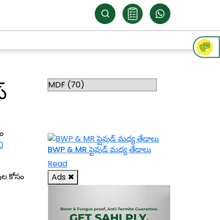
Categories
్
RELATED
TOPICS
ం
E0
BWP & MR ప్లైవుడ్ మధ్య తేడాలు
Read
పుల కోసం
Ads
✖