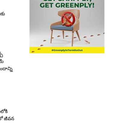
లకు
చే
మే
దాన్ని
లోకి
లలో జీవన