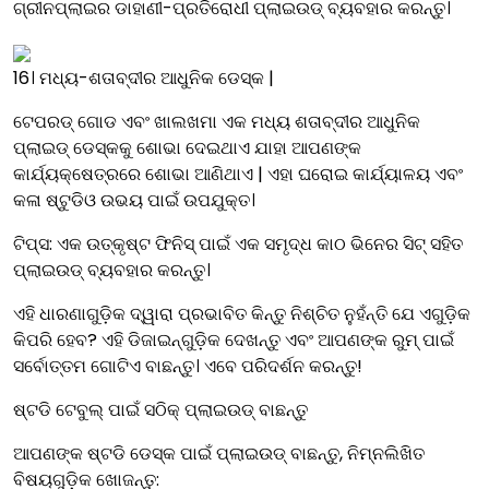
ଗ୍ରୀନପ୍ଲାଇର ଡାହାଣୀ-ପ୍ରତିରୋଧୀ ପ୍ଲାଇଉଡ୍ ବ୍ୟବହାର କରନ୍ତୁ।
16। ମଧ୍ୟ-ଶତାବ୍ଦୀର ଆଧୁନିକ ଡେସ୍କ |
ଟେପରଡ୍ ଗୋଡ ଏବଂ ଖାଲଖମା ଏକ ମଧ୍ୟ ଶତାବ୍ଦୀର ଆଧୁନିକ
ପ୍ଲାଇଡ୍ ଡେସ୍କକୁ ଶୋଭା ଦେଇଥାଏ ଯାହା ଆପଣଙ୍କ
କାର୍ଯ୍ୟକ୍ଷେତ୍ରରେ ଶୋଭା ଆଣିଥାଏ | ଏହା ଘରୋଇ କାର୍ଯ୍ୟାଳୟ ଏବଂ
କଳା ଷ୍ଟୁଡିଓ ଉଭୟ ପାଇଁ ଉପଯୁକ୍ତ।
ଟିପ୍ସ: ଏକ ଉତ୍କୃଷ୍ଟ ଫିନିସ୍ ପାଇଁ ଏକ ସମୃଦ୍ଧ କାଠ ଭିନେର ସିଟ୍ ସହିତ
ପ୍ଲାଇଉଡ୍ ବ୍ୟବହାର କରନ୍ତୁ।
ଏହି ଧାରଣାଗୁଡ଼ିକ ଦ୍ୱାରା ପ୍ରଭାବିତ କିନ୍ତୁ ନିଶ୍ଚିତ ନୁହଁନ୍ତି ଯେ ଏଗୁଡ଼ିକ
କିପରି ହେବ? ଏହି ଡିଜାଇନ୍‌ଗୁଡ଼ିକ ଦେଖନ୍ତୁ ଏବଂ ଆପଣଙ୍କ ରୁମ୍ ପାଇଁ
ସର୍ବୋତ୍ତମ ଗୋଟିଏ ବାଛନ୍ତୁ। ଏବେ ପରିଦର୍ଶନ କରନ୍ତୁ!
ଷ୍ଟଡି ଟେବୁଲ୍‌ ପାଇଁ ସଠିକ୍ ପ୍ଲାଇଉଡ୍ ବାଛନ୍ତୁ
ଆପଣଙ୍କ ଷ୍ଟଡି ଡେସ୍କ ପାଇଁ ପ୍ଲାଇଉଡ୍ ବାଛନ୍ତୁ, ନିମ୍ନଲିଖିତ
ବିଷୟଗୁଡ଼ିକ ଖୋଜନ୍ତୁ: