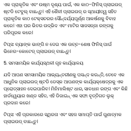
ଏକ ପ୍ରାକୃତିକ ଏବଂ ଉଷ୍ମ ଦୃଶ୍ୟ ପାଇଁ, ଏକ କାଠ-ଫିନିସ୍ ପ୍ଲାଇଉଡ୍
ଷ୍ଟଡି ଟେବୁଲ୍ ବାଛନ୍ତୁ। ଏହି ଶୈଳୀ ପ୍ଲାଇଉଡ୍ ର ସ୍ଥାୟୀତ୍ୱ ସହିତ
ପ୍ରାକୃତିକ କାଠ ଟେକ୍ସଚରର ସୌନ୍ଦର୍ଯ୍ୟପୂର୍ଣ୍ଣ ଆକର୍ଷଣକୁ ବିବାହ
କରେ। ଏହା ଘର ଭିତର ଉଦ୍ଭିଦ ଏବଂ ମାଟିର ସାଜସଜ୍ଜା ରଙ୍ଗକୁ
ପରିପୂରକ କରେ।
ଟିପ୍ସ: ବ୍ୟାଙ୍କ ଭାଙ୍ଗି ନ ଦେଇ ଏକ ଉଚ୍ଚ-ଶେଷ ଫିନିସ୍ ପାଇଁ
ଭିନେର-କୋଟେଡ୍ ପ୍ଲାଇଉଡ୍ ବାଛନ୍ତୁ।
5. ସମସାମୟିକ କାର୍ଯ୍ୟସ୍ଥଳୀ ଗୃହ କାର୍ଯ୍ୟାଳୟ
ଯଦି ଆପଣ ସମସାମୟିକ ଆଭ୍ୟନ୍ତରୀଣକୁ ପସନ୍ଦ କରନ୍ତି, ତେବେ ଏକ
ଆଧୁନିକ ପ୍ଲାଇଉଡ୍ ଷ୍ଟଡି ଡେସ୍କ ଆପଣଙ୍କ କାର୍ଯ୍ୟକ୍ଷେତ୍ରକୁ ଏକ
ପ୍ରୋତ୍ସାହନ ଦେଇପାରିବ। ମିନିମାଲିଷ୍ଟ ଧାର, ସାବଧାନ ରଙ୍ଗ ଏବଂ କିଛି
ହାର୍ଡୱେୟାର ଖଣ୍ଡ ସହିତ, ଏହି ଡିଜାଇନ୍ ଏକ ସଫା ବୃତ୍ତିଗତ ଲୁକ୍
ପ୍ରଦାନ କରେ।
ଟିପ୍ସ: ଏହି ପ୍ରକାରରେ ସ୍ଥିରତା ଏବଂ ସହଜ ସମାପ୍ତି ପାଇଁ ଗୁଣାତ୍ମକ
ପ୍ଲାଇଉଡ୍ ବାଛନ୍ତୁ।