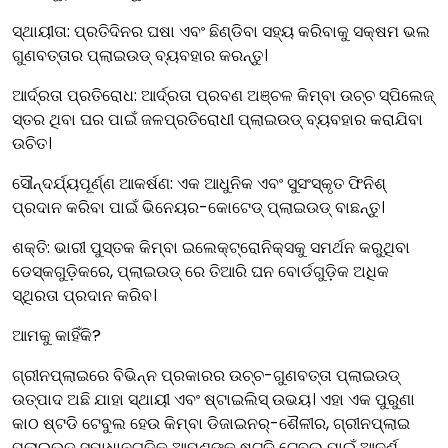
ସ୍ଥାୟୀତା: ପ୍ରତିଦିନର ଘଷା ଏବଂ ଛିଣ୍ଡିବା ସହ୍ୟ କରିବାକୁ ସକ୍ଷମ ଭଲ
ଗୁଣବତ୍ତାର ପ୍ଲାଇଉଡ୍ ବ୍ୟବହାର କରନ୍ତୁ।
ଆର୍ଦ୍ରତା ପ୍ରତିରୋଧ: ଆର୍ଦ୍ରତା ପ୍ରବଣ ଅଞ୍ଚଳ କିମ୍ବା ଉଚ୍ଚ ସ୍ପିଲେଜ୍
ସ୍ତର ଥିବା ଘର ପାଇଁ ଜଳପ୍ରତିରୋଧୀ ପ୍ଲାଇଉଡ୍ ବ୍ୟବହାର କରାଯିବା
ଉଚିତ।
ସୌନ୍ଦର୍ଯ୍ୟପୂର୍ଣ୍ଣ ଆକର୍ଷଣ: ଏକ ଆଧୁନିକ ଏବଂ ସୁସଂସ୍କୃତ ଫିନିଶ୍
ପ୍ରଦାନ କରିବା ପାଇଁ ଭିନେୟର-କୋଟେଡ୍ ପ୍ଲାଇଉଡ୍ ବାଛନ୍ତୁ।
ଶକ୍ତି: ଭାରୀ ପୁସ୍ତକ କିମ୍ବା ଇଲେକ୍ଟ୍ରୋନିକ୍ସକୁ ସମର୍ଥନ କରୁଥିବା
ଡେସ୍କଗୁଡ଼ିକରେ, ପ୍ଲାଇଉଡ୍ ରେ ତିଆରି ଘନ ବୋର୍ଡଗୁଡ଼ିକ ଅଧିକ
ସ୍ଥିରତା ପ୍ରଦାନ କରିବ।
ଆମକୁ କାହିଁକି?
ଗ୍ରୀନପ୍ଲାଇରେ ବିଭିନ୍ନ ପ୍ରକାରର ଉଚ୍ଚ-ଗୁଣବତ୍ତା ପ୍ଲାଇଉଡ୍
ଉତ୍ପାଦ ଅଛି ଯାହା ସ୍ଥାୟୀ ଏବଂ ଷ୍ଟାଇଲିସ୍ ଉଭୟ। ଏହା ଏକ ପୁରୁଣା
କାଠ ଷ୍ଟଡି ଟେବୁଲ ହେଉ କିମ୍ବା ଡିଜାଇନର୍-ଶୈଳୀର, ଗ୍ରୀନପ୍ଲାଇ
ପ୍ଲାଇଉଡ୍ ସମାଧାନଗୁଡ଼ିକ ଆପଣଙ୍କ ଷ୍ଟଡି ଟେବୁଲ୍‌ ପାଇଁ ଆଦର୍ଶ