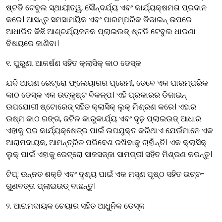
ଷ୍ଟଡି ଟେବୁଲ ସ୍ଥାୟୀତ୍ୱ, ସୌନ୍ଦର୍ଯ୍ୟ ଏବଂ କାର୍ଯ୍ୟକ୍ଷମତା ପ୍ରଦାନ
କରେ। ଆସନ୍ତୁ ସମସାମୟିକ ଏବଂ ପାରମ୍ପରିକ ଡିଜାଇନ୍ ଉପରେ
ଆଧାରିତ କିଛି ଆଶ୍ଚର୍ଯ୍ୟଜନକ ପ୍ଲାଇଉଡ୍ ଷ୍ଟଡି ଟେବୁଲ ଧାରଣା
ବିଷୟରେ ଜାଣିବା।
୧. ପୁରୁଣା ଆକର୍ଷଣ ସହିତ କ୍ଲାସିକ୍ କାଠ ଡେସ୍କ
ଯଦି ଆପଣ ରେଟ୍ରୋ ଫ୍ଲେୟାରର ପ୍ରେମୀ, ତେବେ ଏକ ପାରମ୍ପରିକ
କାଠ ଡେସ୍କ ଏକ ଉତ୍କୃଷ୍ଟ ବିକଳ୍ପ। ଏହି ପ୍ରକାରର ଡିଜାଇନ୍
ଉପଯୋଗୀ ଷ୍ଟୋରେଜ୍ ସହିତ କ୍ଲାସିକ୍ ଲୁକ୍ ମିଶ୍ରଣ କରେ। ଏହାର
ଉଷ୍ମ କାଠ ରଙ୍ଗ, ଜଟିଳ କାରୁକାର୍ଯ୍ୟ ଏବଂ ଦୃଢ଼ ପ୍ଲାଇଉଡ୍ ଆଧାର
ଏହାକୁ ଘର କାର୍ଯ୍ୟକ୍ଷେତ୍ର ପାଇଁ ଉପଯୁକ୍ତ କରିଥାଏ ଯେଉଁମାନେ ଏକ
ଆରାମଦାୟକ, ଆମନ୍ତ୍ରିତ ପରିବେଶ ରଖିବାକୁ ଚାହାଁନ୍ତି। ଏକ କ୍ଲାସିକ୍
ଲୁକ୍ ପାଇଁ ଏହାକୁ ରେଟ୍ରୋ ସାଜସଜ୍ଜା ସାମଗ୍ରୀ ସହିତ ମିଶ୍ରଣ କରନ୍ତୁ।
ଟିପ୍: ଉନ୍ନତ ଶକ୍ତି ଏବଂ ଦୃଶ୍ୟ ପାଇଁ ଏକ ମସୃଣ ପୃଷ୍ଠ ସହିତ ଉଚ୍ଚ-
ଗୁଣବତ୍ତା ପ୍ଲାଇଉଡ୍ ବାଛନ୍ତୁ।
୨. ଆରାମଦାୟକ ଚେୟାର ସହିତ ଆଧୁନିକ ଡେସ୍କ