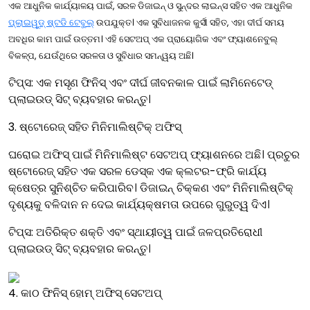
ଏକ ଆଧୁନିକ କାର୍ଯ୍ୟାଳୟ ପାଇଁ, ସରଳ ଡିଜାଇନ୍ ଓ ସୁନ୍ଦର ଲାଇନ୍ସ ସହିତ ଏକ ଆଧୁନିକ
ପ୍ଲାଇୱୁଡ୍ ଷ୍ଟଡି ଟେବୁଲ୍
ଉପଯୁକ୍ତ। ଏକ ସୁବିଧାଜନକ କୁର୍ସୀ ସହିତ, ଏହା ଦୀର୍ଘ ସମୟ
ଅବଧିର କାମ ପାଇଁ ଉତ୍ତମ। ଏହି ସେଟଅପ୍ ଏକ ପ୍ରାୟୋଗିକ ଏବଂ ଫ୍ୟାଶନେବୁଲ୍
ବିକଳ୍ପ, ଯେଉଁଥିରେ ସରଳତା ଓ ସୁବିଧାର ସମନ୍ୱୟ ଅଛି।
ଟିପ୍ସ: ଏକ ମସୃଣ ଫିନିସ୍ ଏବଂ ଦୀର୍ଘ ଜୀବନକାଳ ପାଇଁ ଲାମିନେଟେଡ୍
ପ୍ଲାଇଉଡ୍ ସିଟ୍ ବ୍ୟବହାର କରନ୍ତୁ।
3. ଷ୍ଟୋରେଜ୍ ସହିତ ମିନିମାଲିଷ୍ଟିକ୍ ଅଫିସ୍
ଘରୋଇ ଅଫିସ୍ ପାଇଁ ମିନିମାଲିଷ୍ଟ ସେଟଅପ୍ ଫ୍ୟାଶନରେ ଅଛି। ପ୍ରଚୁର
ଷ୍ଟୋରେଜ୍ ସହିତ ଏକ ସରଳ ଡେସ୍କ ଏକ କ୍ଲଟର-ଫ୍ରି କାର୍ଯ୍ୟ
କ୍ଷେତ୍ର ସୁନିଶ୍ଚିତ କରିପାରିବ। ଡିଜାଇନ୍ ଚିକ୍କଣ ଏବଂ ମିନିମାଲିଷ୍ଟିକ୍
ଦୃଶ୍ୟକୁ ବଳିଦାନ ନ ଦେଇ କାର୍ଯ୍ୟକ୍ଷମତା ଉପରେ ଗୁରୁତ୍ୱ ଦିଏ।
ଟିପ୍ସ: ଅତିରିକ୍ତ ଶକ୍ତି ଏବଂ ସ୍ଥାୟୀତ୍ୱ ପାଇଁ ଜଳପ୍ରତିରୋଧୀ
ପ୍ଲାଇଉଡ୍ ସିଟ୍ ବ୍ୟବହାର କରନ୍ତୁ।
4. କାଠ ଫିନିସ୍ ହୋମ୍ ଅଫିସ୍ ସେଟଅପ୍