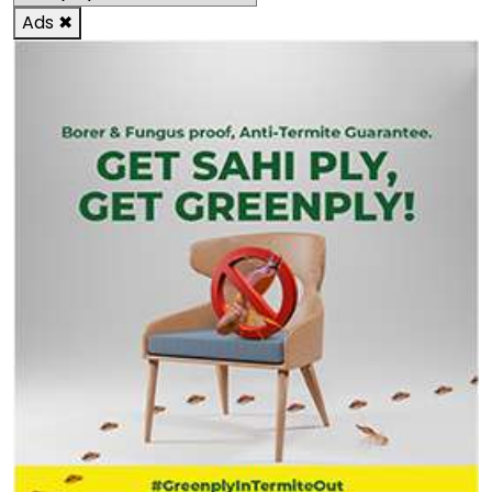
Ads
✖