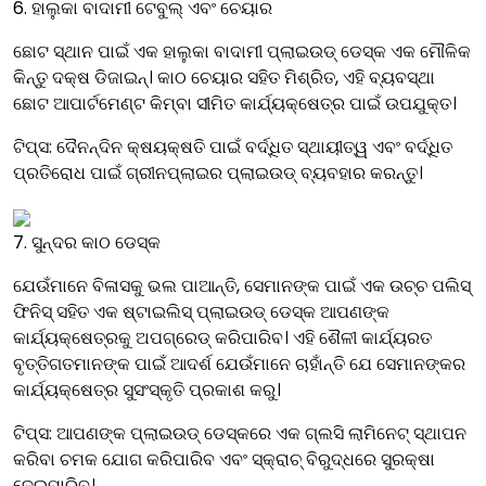
6. ହାଲୁକା ବାଦାମୀ ଟେବୁଲ୍ ଏବଂ ଚେୟାର
ଛୋଟ ସ୍ଥାନ ପାଇଁ ଏକ ହାଲୁକା ବାଦାମୀ ପ୍ଲାଇଉଡ୍ ଡେସ୍କ ଏକ ମୌଳିକ
କିନ୍ତୁ ଦକ୍ଷ ଡିଜାଇନ୍। କାଠ ଚେୟାର ସହିତ ମିଶ୍ରିତ, ଏହି ବ୍ୟବସ୍ଥା
ଛୋଟ ଆପାର୍ଟମେଣ୍ଟ କିମ୍ବା ସୀମିତ କାର୍ଯ୍ୟକ୍ଷେତ୍ର ପାଇଁ ଉପଯୁକ୍ତ।
ଟିପ୍ସ: ଦୈନନ୍ଦିନ କ୍ଷୟକ୍ଷତି ପାଇଁ ବର୍ଦ୍ଧିତ ସ୍ଥାୟୀତ୍ୱ ଏବଂ ବର୍ଦ୍ଧିତ
ପ୍ରତିରୋଧ ପାଇଁ ଗ୍ରୀନପ୍ଲାଇର ପ୍ଲାଇଉଡ୍ ବ୍ୟବହାର କରନ୍ତୁ।
7. ସୁନ୍ଦର କାଠ ଡେସ୍କ
ଯେଉଁମାନେ ବିଳାସକୁ ଭଲ ପାଆନ୍ତି, ସେମାନଙ୍କ ପାଇଁ ଏକ ଉଚ୍ଚ ପଲିସ୍
ଫିନିସ୍ ସହିତ ଏକ ଷ୍ଟାଇଲିସ୍ ପ୍ଲାଇଉଡ୍ ଡେସ୍କ ଆପଣଙ୍କ
କାର୍ଯ୍ୟକ୍ଷେତ୍ରକୁ ଅପଗ୍ରେଡ୍ କରିପାରିବ। ଏହି ଶୈଳୀ କାର୍ଯ୍ୟରତ
ବୃତ୍ତିଗତମାନଙ୍କ ପାଇଁ ଆଦର୍ଶ ଯେଉଁମାନେ ଚାହାଁନ୍ତି ଯେ ସେମାନଙ୍କର
କାର୍ଯ୍ୟକ୍ଷେତ୍ର ସୁସଂସ୍କୃତି ପ୍ରକାଶ କରୁ।
ଟିପ୍ସ: ଆପଣଙ୍କ ପ୍ଲାଇଉଡ୍ ଡେସ୍କରେ ଏକ ଗ୍ଲସି ଲାମିନେଟ୍ ସ୍ଥାପନ
କରିବା ଚମକ ଯୋଗ କରିପାରିବ ଏବଂ ସ୍କ୍ରାଚ୍ ବିରୁଦ୍ଧରେ ସୁରକ୍ଷା
ଦେଇପାରିବ।