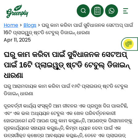
Home
>
Blogs
>
ଘରୁ କାମ କରିବା ପାଇଁ ସୁବିଧାଜନକ ସେଟଅପ୍ ପାଇଁ
16ଟି ପ୍ଲାଇୱୁଡ୍ ଷ୍ଟଡି ଟେବୁଲ୍ ଡିଜାଇନ୍ ଧାରଣା
Apr 11, 2025
ଘରୁ କାମ କରିବା ପାଇଁ ସୁବିଧାଜନକ ସେଟଅପ୍
ପାଇଁ 16ଟି ପ୍ଲାଇୱୁଡ୍ ଷ୍ଟଡି ଟେବୁଲ୍ ଡିଜାଇନ୍
ଧାରଣା
ଘରୁ ଆରାମଦାୟକ କାମ କରିବା ପାଇଁ ୧୬ଟି ପ୍ଲାଇଉଡ୍ ଷ୍ଟଡି ଟେବୁଲ
ଡିଜାଇନ୍ ଧାରଣା
ଦୂରବର୍ତ୍ତୀ କାର୍ଯ୍ୟ ସଂସ୍କୃତି ଆମ ଜୀବନର ଏକ ପ୍ରମୁଖ ଦିଗ ପାଲଟିଛି,
ଏବଂ ଏକ ଭଲ ଅଧ୍ୟୟନ ଟେବୁଲ ଏକ ଖେଳ ପରିବର୍ତ୍ତନକାରୀ
ହୋଇପାରେ। ଯଦି ଆପଣ ଘରୁ କାମ କରୁଛନ୍ତି, ଆପଣଙ୍କ ପିଲାମାନଙ୍କୁ
ଗୃହକାର୍ଯ୍ୟରେ ସହାୟତା କରୁଛନ୍ତି, କିମ୍ବା ଧ୍ୟାନ ଦେବା ପାଇଁ ଏକ
ଉତ୍ସର୍ଗୀକୃତ କ୍ଷେତ୍ର ଆବଶ୍ୟକ କରୁଛନ୍ତି, ତେବେ ଏକ ପ୍ଲାଇଉଡ୍