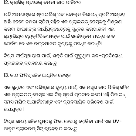
12. କ୍ଲାସିକ୍ ଷ୍ଟାଇଲ୍ ଚମଡା କାଠ ଫର୍ନିଚର
ଯଦି ଆପଣଙ୍କର ଷ୍ଟାଇଲିସ୍ ଏବଂ ବୋଲ୍ଡ ଡିଜାଇନ୍ ପ୍ରତି ଆଗ୍ରହ
ଅଛି, ତେବେ ଚମଡା ଟ୍ରିମ୍ ସହିତ ଏକ ପ୍ଲାଇଉଡ୍ ଡେସ୍କକୁ ମିଶ୍ରଣ
କରିବା ଆପଣଙ୍କ କାର୍ଯ୍ୟକ୍ଷେତ୍ରକୁ ସୁନ୍ଦର କରିପାରିବ। ଏହା
କ୍ୟାରିୟର ବ୍ୟକ୍ତିବିଶେଷଙ୍କ ପାଇଁ ସର୍ବୋତ୍ତମ ପସନ୍ଦ ହେବ
ଯେଉଁମାନେ ଏକ ଉଚ୍ଚମାନର ଦୃଶ୍ୟକୁ ପସନ୍ଦ କରନ୍ତି।
ଟିପ୍ସ: ଦୀର୍ଘସ୍ଥାୟୀତା ପାଇଁ, ଶକ୍ତି ପାଇଁ ଫୁଟୁଥିବା ଜଳ-ପ୍ରତିରୋଧୀ
ପ୍ଲାଇଉଡ୍ ବ୍ୟବହାର କରନ୍ତୁ।
13. କାଠ ଫିନିସ୍ ସହିତ ଆଧୁନିକ ଡେସ୍କ
ଏକ ସୁନ୍ଦର ଏବଂ ପରିଷ୍କାର ଦୃଶ୍ୟ ପାଇଁ, ଏକ ମସୃଣ କାଠ ଫିନିସ୍ ସହିତ
ଏକ ପ୍ଲାଇଉଡ୍ ଡେସ୍କ ଏକ ଚିକ୍ ସ୍ପର୍ଶ ପ୍ରଦାନ କରେ। ଏହି ଡିଜାଇନ୍
ସମସାମୟିକ ଆପାର୍ଟମେଣ୍ଟ ଏବଂ ବ୍ୟବସାୟିକ ପରିବେଶ ପାଇଁ
ଉପଯୁକ୍ତ।
ଟିପ୍ସ: ସମୟ ସହିତ ପୃଷ୍ଠକୁ ଫିକା ହେବାରୁ ରୋକିବା ପାଇଁ ଏକ UV-
ଆବୃତ ପ୍ଲାଇଉଡ୍ ସିଟ୍ ବ୍ୟବହାର କରନ୍ତୁ।