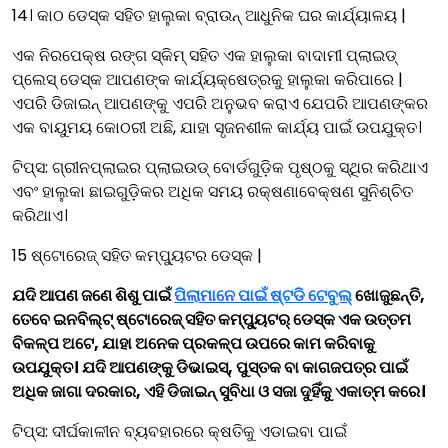
14। କାଠ ଡେସ୍କ ସହିତ ହାଲୁକା ବ୍ରାଉନ୍ ଆଧୁନିକ ଘର କାର୍ଯ୍ୟାଳୟ |
ଏକ ନିରପେକ୍ଷ ରଙ୍ଗ ସ୍କିମ୍ ସହିତ ଏକ ହାଲୁକା ବାଦାମୀ ପ୍ଲାଇଡ୍
ପ୍ଲେସ୍ ଡେସ୍କ ଆପଣଙ୍କ କାର୍ଯ୍ୟକ୍ଷେତ୍ରକୁ ହାଲୁକା କରିପାରେ |
ଏପରି ଡିଜାଇନ୍ ଆପଣଙ୍କୁ ଏପରି ଅନୁଭବ କରାଏ ଯେପରି ଆପଣଙ୍କର
ଏକ ବାୟୁମୟ କୋଠରୀ ଅଛି, ଯାହା ସୃଜନଶୀଳ କାର୍ଯ୍ୟ ପାଇଁ ଉପଯୁକ୍ତ।
ଟିପ୍ସ: ଗ୍ରୀନପ୍ଲାଇର ପ୍ଲାଇଉଡ୍ ବୋର୍ଡଗୁଡ଼ିକ ପୃଷ୍ଠକୁ ସ୍ଥିର କରିଥାଏ
ଏବଂ ହାଲୁକା ଛାଇଗୁଡ଼ିକର ଅଧିକ ସମୟ ରକ୍ଷଣାବେକ୍ଷଣ ସୁନିଶ୍ଚିତ
କରିଥାଏ।
15 ଷ୍ଟୋରେଜ୍ ସହିତ କମ୍ପ୍ୟୁଟର ଡେସ୍କ |
ଯଦି ଆପଣ ଜଣେ ଶିଶୁ ପାଇଁ
ପିଲାମାନେ ପାଇଁ ଷ୍ଟଡି ଟେବୁଲ୍
ଖୋଜୁଛନ୍ତି,
ତେବେ ଇନବିଲ୍ଟ୍ ଷ୍ଟୋରେଜ୍ ସହିତ କମ୍ପ୍ୟୁଟର୍ ଡେସ୍କ ଏକ ଉତ୍ତମ
ବିକଳ୍ପ ଅଟେ, ଯାହା ଅନେକ ପ୍ରକଳ୍ପ ଉପରେ କାମ କରିବାକୁ
ଉପଯୁକ୍ତ। ଯଦି ଆପଣଙ୍କୁ ଡିଭାଇସ୍, ପୁସ୍ତକ ବା କାଗଜପତ୍ର ପାଇଁ
ଅଧିକ ଜାଗା ଦରକାର, ଏହି ଡିଜାଇନ୍ ସୁବିଧା ଓ ସଜା ଦୁହିଁକୁ ଏକାତ୍ମ କରେ।
ଟିପ୍ସ: ଦୀର୍ଘକାଳୀନ ବ୍ୟବହାରରେ କ୍ଷତିକୁ ଏଡାଇବା ପାଇଁ