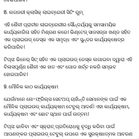
8. ଲଗଜରୀ କ୍ଲାସିକ୍ ଲାଇବ୍ରେରୀ ସିଟିଂ ରୁମ୍
ଏହି ଶୈଳୀ ପ୍ରାଚୀନ ଲାଇବ୍ରେରୀର ସୌନ୍ଦର୍ଯ୍ୟକୁ ସମସାମୟିକ
କାର୍ଯ୍ୟକାରିତା ସହିତ ମିଶ୍ରଣ କରେ। ଭିଣ୍ଟେଜ୍ ସାଜସଜ୍ଜା ଖଣ୍ଡ ସହିତ
ଏକ ପ୍ଲାଇଉଡ୍ ଡେସ୍କ ଏକ ସମୃଦ୍ଧ ଏବଂ ସୁନ୍ଦର କାର୍ଯ୍ୟକ୍ଷେତ୍ର
କରିପାରିବ।
ଟିପ୍ସ: ଭିନେର୍ ସିଟ୍ ସହିତ ଏକ ପ୍ଲାଇଉଡ୍ ଡେସ୍କ ଲଗାଇବା ଦ୍ୱାରା ଏହି
ବିଳାସପୂର୍ଣ୍ଣ ଶୈଳୀ ଏକ ହାତ ଏବଂ ଗୋଡ ଖର୍ଚ୍ଚ ନକରି ସମ୍ଭବ
ହୋଇପାରିବ।
9. ମୌଳିକ କାଠ କାର୍ଯ୍ୟକ୍ଷମ
ଯେଉଁମାନେ ନୋ-ଫ୍ରିଲ୍ସ ସେଟଅପ୍ ଚାହାଁନ୍ତି ସେମାନଙ୍କ ପାଇଁ ଏକ
ମୌଳିକ ପ୍ଲାଇଉଡ୍ କାର୍ଯ୍ୟକ୍ଷମ ଟେବୁଲ୍ ଆଦର୍ଶ। ଏହା କାର୍ଯ୍ୟକ୍ଷମ,
କାର୍ଯ୍ୟକ୍ଷମ ଏବଂ ଛୋଟ ସ୍ଥାନ ପାଇଁ ଉତ୍ତମ।
ଟିପ୍ସ: ଢାଳିବା ଏବଂ ସ୍କ୍ରାଚ୍ ପ୍ରତିରୋଧକୁ ବୃଦ୍ଧି କରିବା ପାଇଁ
ଆପଣଙ୍କର ପ୍ଲାଇଉଡ୍ ଟେବୁଲ୍ ଉପରେ ଏକ ସୁରକ୍ଷାାତ୍ମକ ଆବରଣ