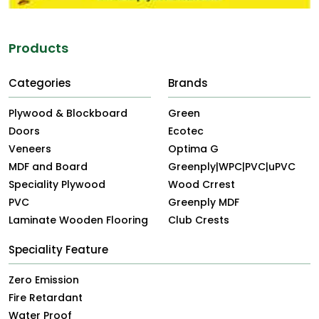
Products
Categories
Brands
Plywood & Blockboard
Green
Doors
Ecotec
Veneers
Optima G
MDF and Board
Greenply|WPC|PVC|uPVC
Speciality Plywood
Wood Crrest
PVC
Greenply MDF
Laminate Wooden Flooring
Club Crests
Speciality Feature
Zero Emission
Fire Retardant
Water Proof