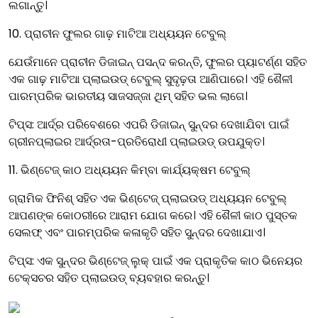
ଲଗାନ୍ତୁ।
10. ପ୍ରାଚୀନ ଫୁଲର ଗାଢ଼ ମାଟିଆ ଅଧ୍ୟୟନ ଟେବୁଲ୍
ଯେଉଁମାନେ ପ୍ରାଚୀନ ଡିଜାଇନ୍ ପସନ୍ଦ କରନ୍ତି, ଫୁଲର ପ୍ୟାଟର୍ଣ୍ଣ ସହିତ
ଏକ ଗାଢ଼ ମାଟିଆ ପ୍ଲାଇଉଡ୍ ଟେବୁଲ୍ ସୁଦୃଢ଼ତା ଆଣିପାରେ। ଏହି ଶୈଳୀ
ପାରମ୍ପରିକ ଭାରତୀୟ ସାଜସଜ୍ଜା ଥିମ୍ ସହିତ ଭଲ ଲାଗେ।
ଟିପ୍ସ: ଆର୍ଦ୍ର ପରିବେଶରେ ଏପରି ଡିଜାଇନ୍ ସୁନ୍ଦର ଦେଖାଯିବା ପାଇଁ
ଗ୍ରୀନପ୍ଲାଇର ଆର୍ଦ୍ରତା-ପ୍ରତିରୋଧୀ ପ୍ଲାଇଉଡ୍ ଉପଯୁକ୍ତ।
11. ଭିଣ୍ଟେଜ୍ କାଠ ଅଧ୍ୟୟନ କିମ୍ବା କାର୍ଯ୍ୟକ୍ଷମ ଟେବୁଲ୍
ଗ୍ରାମିକ ଫିନିଶ୍ ସହିତ ଏକ ଭିଣ୍ଟେଜ୍ ପ୍ଲାଇଉଡ୍ ଅଧ୍ୟୟନ ଟେବୁଲ୍
ଆପଣଙ୍କ କୋଠରୀରେ ଆରାମ ଯୋଗ କରେ। ଏହି ଶୈଳୀ କାଠ ପୁସ୍ତକ
ସେଲଫ୍ ଏବଂ ପାରମ୍ପରିକ କଳାକୃତି ସହିତ ସୁନ୍ଦର ଦେଖାଯାଏ।
ଟିପ୍ସ: ଏକ ସୁନ୍ଦର ଭିଣ୍ଟେଜ୍ ଲୁକ୍ ପାଇଁ ଏକ ପ୍ରାକୃତିକ କାଠ ଭିନେୟର
ଟେକ୍ସଚର ସହିତ ପ୍ଲାଇଉଡ୍ ବ୍ୟବହାର କରନ୍ତୁ।