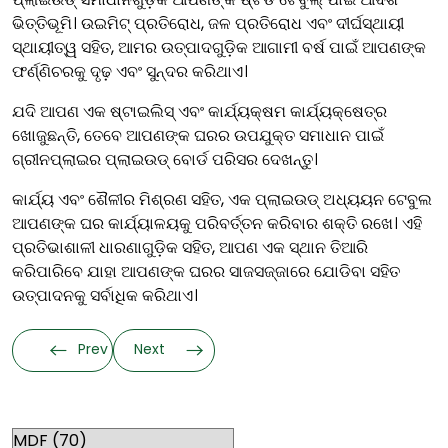
ଭିତ୍ତିଭୂମି। ଉଇମିଟ୍ ପ୍ରତିରୋଧ, ଜଳ ପ୍ରତିରୋଧ ଏବଂ ଦୀର୍ଘସ୍ଥାୟୀ
ସ୍ଥାୟୀତ୍ୱ ସହିତ, ଆମର ଉତ୍ପାଦଗୁଡ଼ିକ ଆଗାମୀ ବର୍ଷ ପାଇଁ ଆପଣଙ୍କ
ଫର୍ଣ୍ଣିଚରକୁ ଦୃଢ଼ ଏବଂ ସୁନ୍ଦର କରିଥାଏ।
ଯଦି ଆପଣ ଏକ ଷ୍ଟାଇଲିସ୍ ଏବଂ କାର୍ଯ୍ୟକ୍ଷମ କାର୍ଯ୍ୟକ୍ଷେତ୍ର
ଖୋଜୁଛନ୍ତି, ତେବେ ଆପଣଙ୍କ ଘରର ଉପଯୁକ୍ତ ସମାଧାନ ପାଇଁ
ଗ୍ରୀନପ୍ଲାଇର ପ୍ଲାଇଉଡ୍ ବୋର୍ଡ ପରିସର ଦେଖନ୍ତୁ।
କାର୍ଯ୍ୟ ଏବଂ ଶୈଳୀର ମିଶ୍ରଣ ସହିତ, ଏକ ପ୍ଲାଇଉଡ୍ ଅଧ୍ୟୟନ ଟେବୁଲ
ଆପଣଙ୍କ ଘର କାର୍ଯ୍ୟାଳୟକୁ ପରିବର୍ତ୍ତନ କରିବାର ଶକ୍ତି ରଖେ। ଏହି
ପ୍ରତିଭାଶାଳୀ ଧାରଣାଗୁଡ଼ିକ ସହିତ, ଆପଣ ଏକ ସ୍ଥାନ ତିଆରି
କରିପାରିବେ ଯାହା ଆପଣଙ୍କ ଘରର ସାଜସଜ୍ଜାରେ ଯୋଡିବା ସହିତ
ଉତ୍ପାଦନକୁ ସର୍ବାଧିକ କରିଥାଏ।
Prev
Next
Categories