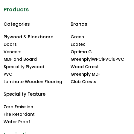
Products
Categories
Brands
Plywood & Blockboard
Green
Doors
Ecotec
Veneers
Optima G
MDF and Board
Greenply|WPC|PVC|uPVC
Speciality Plywood
Wood Crrest
PVC
Greenply MDF
Laminate Wooden Flooring
Club Crests
Speciality Feature
Zero Emission
Fire Retardant
Water Proof