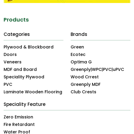
Products
Categories
Brands
Plywood & Blockboard
Green
Doors
Ecotec
Veneers
Optima G
MDF and Board
Greenply|WPC|PVC|uPVC
Speciality Plywood
Wood Crrest
PVC
Greenply MDF
Laminate Wooden Flooring
Club Crests
Speciality Feature
Zero Emission
Fire Retardant
Water Proof