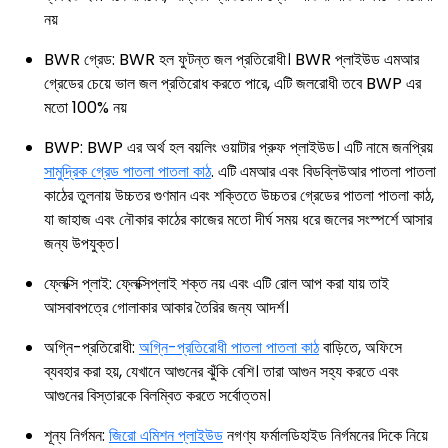
নয়
BWR গ্রেড: BWR হল ফুটন্ত জল প্রতিরোধী। BWR প্লাইউড এমআর
গ্রেডের চেয়ে ভাল জল প্রতিরোধ করতে পারে, এটি জলরোধী তবে BWP এর
মতো 100% নয়
BWP: BWP এর অর্থ হল বয়লিং ওয়াটার প্রুফ প্লাইউড। এটি নামে জনপ্রিয়
সামুদ্রিক গ্রেড পাতলা পাতলা কাঠ
. এটি এমআর এবং বিডব্লিউআর পাতলা পাতলা
কাঠের তুলনায় উচ্চতর গুণমান এবং শক্তিতে উচ্চতর গ্রেডের পাতলা পাতলা কাঠ,
যা জাহাজ এবং নৌকার কাঠের কাজের মতো দীর্ঘ সময় ধরে জলের সংস্পর্শে আসার
জন্য উপযুক্ত।
ফ্লেক্সি প্লাই: ফ্লেক্সিপ্লাই শক্ত নয় এবং এটি রোল আপ করা যায় তাই
আসবাবপত্রে গোলাকার আকার তৈরির জন্য আদর্শ।
অগ্নি-প্রতিরোধী:
অগ্নি-প্রতিরোধী পাতলা পাতলা কাঠ
বাড়িতে, অফিসে
ব্যবহার করা হয়, যেখানে আগুনের ঝুঁকি বেশি। তারা আগুন সহ্য করতে এবং
আগুনের বিস্তারকে বিলম্বিত করতে সর্বোত্তম।
শূন্য নির্গমন:
জিরো এমিশন প্লাইউড
নগণ্য ফর্মালডিহাইড নির্গমনের দিকে নিয়ে