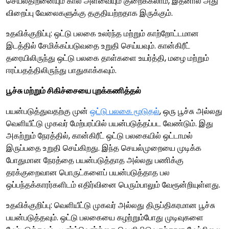
செயல்திறனையும் கால அளவையும் குறைக்கலாம், இதனால் அது
விறைப்பு வேலைகளுக்கு தகுதியற்றதாக இருக்கும்.
உதவிக்குறிப்பு: ஒட்டு பலகை உலர்ந்த மற்றும் காற்றோட்டமான
இடத்தில் சேமிக்கப்படுவதை உறுதி செய்யவும். கான்கிரீட்
தரையிலிருந்து ஒட்டு பலகை தாள்களை உயர்த்தி, மழை மற்றும்
ஈரப்பதத்திலிருந்து பாதுகாக்கவும்.
பூச்சு மற்றும் சிகிச்சையை புறக்கணித்தல்
பயன்படுத்துவதற்கு முன்
ஒட்டு பலகை மூடுதல்
, ஒரு பூச்சு அல்லது
வெளியீட்டு முகவர் மேற்பரப்பில் பயன்படுத்தப்பட வேண்டும். இது
அகற்றும் நேரத்தில், கான்கிரீட் ஒட்டு பலகையில் ஒட்டாமல்
இருப்பதை உறுதி செய்கிறது. இந்த செயல்முறையை முடிக்க
போதுமான நேரத்தை பயன்படுத்தாத அல்லது பணிக்கு
தரக்குறைவான பொருட்களைப் பயன்படுத்தாத பல
ஒப்பந்தக்காரர்களிடம் எதிர்வினை பெரும்பாலும் வேரூன்றியுள்ளது.
உதவிக்குறிப்பு: வெளியீட்டு முகவர் அல்லது திருப்திகரமான பூச்சு
பயன்படுத்தவும். ஒட்டு பலகையை கழற்றும்போது முடிவுகளை