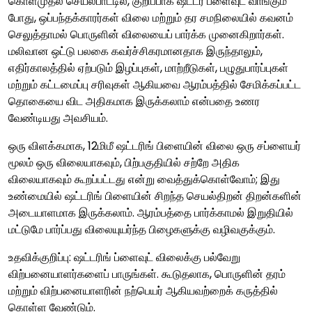
கொள்முதல் செயல்பாட்டில், குறிப்பாக ஷட்டர் ப்ளைவுட் வாங்கும்
போது, ​​ஒப்பந்தக்காரர்கள் விலை மற்றும் தர சமநிலையில் கவனம்
செலுத்தாமல் பொருளின் விலையைப் பார்க்க முனைகிறார்கள்.
மலிவான ஒட்டு பலகை கவர்ச்சிகரமானதாக இருந்தாலும்,
எதிர்காலத்தில் ஏற்படும் இழப்புகள், மாற்றீடுகள், பழுதுபார்ப்புகள்
மற்றும் கட்டமைப்பு சரிவுகள் ஆகியவை ஆரம்பத்தில் சேமிக்கப்பட்ட
தொகையை விட அதிகமாக இருக்கலாம் என்பதை உணர
வேண்டியது அவசியம்.
ஒரு விளக்கமாக, 12மிமீ ஷட்டரிங் பிளையின் விலை ஒரு சப்ளையர்
மூலம் ஒரு விலையாகவும், பிற்பகுதியில் சற்றே அதிக
விலையாகவும் கூறப்பட்டது என்று வைத்துக்கொள்வோம்; இது
உண்மையில் ஷட்டரிங் பிளையின் சிறந்த செயல்திறன் திறன்களின்
அடையாளமாக இருக்கலாம். ஆரம்பத்தை பார்க்காமல் இறுதியில்
மட்டுமே பார்ப்பது விலையுயர்ந்த பிழைகளுக்கு வழிவகுக்கும்.
உதவிக்குறிப்பு: ஷட்டரிங் ப்ளைவுட் விலைக்கு பல்வேறு
விற்பனையாளர்களைப் பாருங்கள். கூடுதலாக, பொருளின் தரம்
மற்றும் விற்பனையாளரின் நற்பெயர் ஆகியவற்றைக் கருத்தில்
கொள்ள வேண்டும்.