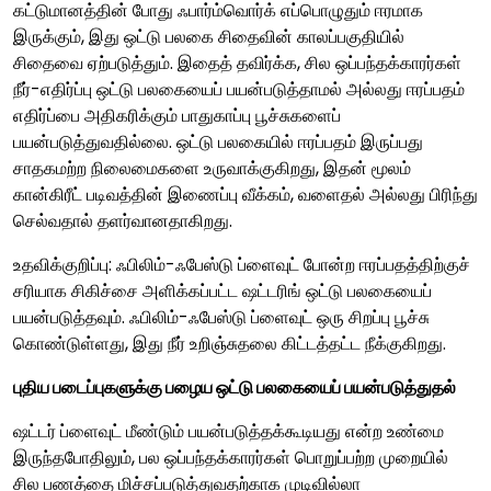
கட்டுமானத்தின் போது ஃபார்ம்வொர்க் எப்பொழுதும் ஈரமாக
இருக்கும், இது ஒட்டு பலகை சிதைவின் காலப்பகுதியில்
சிதைவை ஏற்படுத்தும். இதைத் தவிர்க்க, சில ஒப்பந்தக்காரர்கள்
நீர்-எதிர்ப்பு ஒட்டு பலகையைப் பயன்படுத்தாமல் அல்லது ஈரப்பதம்
எதிர்ப்பை அதிகரிக்கும் பாதுகாப்பு பூச்சுகளைப்
பயன்படுத்துவதில்லை. ஒட்டு பலகையில் ஈரப்பதம் இருப்பது
சாதகமற்ற நிலைமைகளை உருவாக்குகிறது, இதன் மூலம்
கான்கிரீட் படிவத்தின் இணைப்பு வீக்கம், வளைதல் அல்லது பிரிந்து
செல்வதால் தளர்வானதாகிறது.
உதவிக்குறிப்பு: ஃபிலிம்-ஃபேஸ்டு ப்ளைவுட் போன்ற ஈரப்பதத்திற்குச்
சரியாக சிகிச்சை அளிக்கப்பட்ட ஷட்டரிங் ஒட்டு பலகையைப்
பயன்படுத்தவும். ஃபிலிம்-ஃபேஸ்டு ப்ளைவுட் ஒரு சிறப்பு பூச்சு
கொண்டுள்ளது, இது நீர் உறிஞ்சுதலை கிட்டத்தட்ட நீக்குகிறது.
புதிய படைப்புகளுக்கு பழைய ஒட்டு பலகையைப் பயன்படுத்துதல்
ஷட்டர் ப்ளைவுட் மீண்டும் பயன்படுத்தக்கூடியது என்ற உண்மை
இருந்தபோதிலும், பல ஒப்பந்தக்காரர்கள் பொறுப்பற்ற முறையில்
சில பணத்தை மிச்சப்படுத்துவதற்காக முடிவில்லா