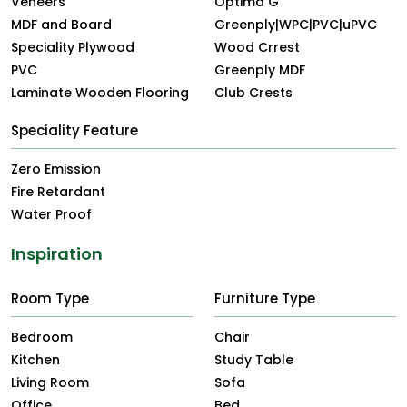
Veneers
Optima G
MDF and Board
Greenply|WPC|PVC|uPVC
Speciality Plywood
Wood Crrest
PVC
Greenply MDF
Laminate Wooden Flooring
Club Crests
Speciality Feature
Zero Emission
Fire Retardant
Water Proof
Inspiration
Room Type
Furniture Type
Bedroom
Chair
Kitchen
Study Table
Living Room
Sofa
Office
Bed