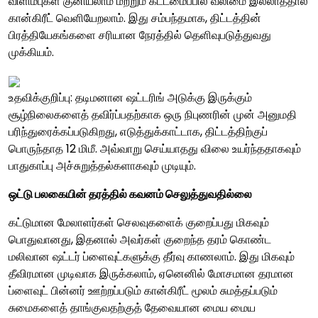
விளிம்புகள் குனியலாம் மற்றும் கட்டமைப்பில் வலிமை இல்லாததால்
கான்கிரீட் வெளியேறலாம். இது சம்பந்தமாக, திட்டத்தின்
பிரத்தியேகங்களை சரியான நேரத்தில் தெளிவுபடுத்துவது
முக்கியம்.
உதவிக்குறிப்பு: தடிமனான ஷட்டரிங் அடுக்கு இருக்கும்
சூழ்நிலைகளைத் தவிர்ப்பதற்காக ஒரு நிபுணரின் முன் அனுமதி
பரிந்துரைக்கப்படுகிறது, எடுத்துக்காட்டாக, திட்டத்திற்குப்
பொருந்தாத 12 மிமீ. அவ்வாறு செய்யாதது விலை உயர்ந்ததாகவும்
பாதுகாப்பு அச்சுறுத்தல்களாகவும் முடியும்.
ஒட்டு பலகையின் தரத்தில் கவனம் செலுத்துவதில்லை
கட்டுமான மேலாளர்கள் செலவுகளைக் குறைப்பது மிகவும்
பொதுவானது, இதனால் அவர்கள் குறைந்த தரம் கொண்ட
மலிவான ஷட்டர் ப்ளைவுட்களுக்கு தீர்வு காணலாம். இது மிகவும்
தீவிரமான முடிவாக இருக்கலாம், ஏனெனில் மோசமான தரமான
ப்ளைவுட் பின்னர் ஊற்றப்படும் கான்கிரீட் மூலம் சுமத்தப்படும்
சுமைகளைத் தாங்குவதற்குத் தேவையான மைய மைய