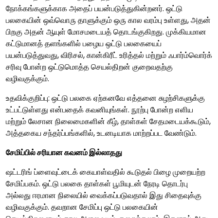
நோக்கங்களுக்காக அதைப் பயன்படுத்துகின்றனர். ஒட்டு
பலகையின் ஒவ்வொரு தாளுக்கும் ஒரு கால வரம்பு உள்ளது, அதன்
பிறகு அதன் ஆயுள் மோசமடையத் தொடங்குகிறது. முக்கியமான
கட்டுமானத் தளங்களில் பழைய ஒட்டு பலகையைப்
பயன்படுத்துவது, விரிசல், கான்கிரீட் உரித்தல் மற்றும் ஃபார்ம்வொர்க்
சரிவு போன்ற ஒட்டுமொத்த செயல்திறன் குறைவதற்கு
வழிவகுக்கும்.
உதவிக்குறிப்பு: ஒட்டு பலகை ஏற்கனவே எத்தனை சுழற்சிகளுக்கு
உட்பட்டுள்ளது என்பதைக் கவனியுங்கள். நூற்பு போன்ற எளிய
மற்றும் லேசான நிலைமைகளின் கீழ், தாள்கள் சேதமடையக்கூடும்,
அத்தகைய சந்தர்ப்பங்களில், உடனடியாக மாற்றப்பட வேண்டும்.
சேமிப்பில் சரியான கவனம் இல்லாதது
ஷட்டரிங் ப்ளைவுட்டைக் கையாள்வதில் கூடுதல் பிழை முறையற்ற
சேமிப்பகம். ஒட்டு பலகை தாள்கள் பூமியுடன் நேரடி தொடர்பு
அல்லது ஈரமான நிலையில் வைக்கப்படுவதால் இது சிதைவுக்கு
வழிவகுக்கும். தவறான சேமிப்பு ஒட்டு பலகையின்