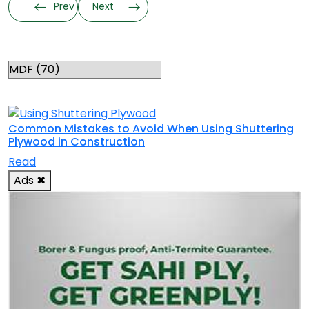
Prev
Next
Categories
RELATED TOPICS
Common Mistakes to Avoid When Using Shuttering
Plywood in Construction
Read
Ads
✖