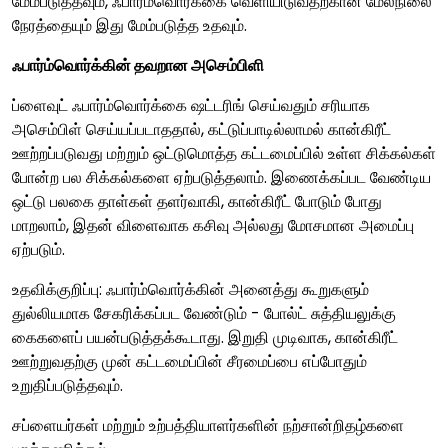
மேம்படுத்தவும், ஃபார்ம்வொர்க்கை வெளியிடுவதற்கான மேல்நிலை
நேரத்தையும் இது மேம்படுத்த உதவும்.
ஃபார்ம்வொர்க்கின் தவறான அசெம்பிளி
ப்ளைவுட் ஃபார்ம்வொர்க்கை ஷட்டரிங் செய்வதும் சரியாக
அசெம்பிள் செய்யப்படாததால், கட்டுப்பாடில்லாமல் கான்கிரீட்
ஊற்றப்படுவது மற்றும் ஒட்டுமொத்த கட்டமைப்பில் உள்ள சிக்கல்கள்
போன்ற பல சிக்கல்களை ஏற்படுத்தலாம். இணைக்கப்பட வேண்டிய
ஒட்டு பலகை தாள்கள் தளர்வாகி, கான்கிரீட் போடும் போது
மாறலாம், இதன் விளைவாக கசிவு அல்லது மோசமான அமைப்பு
ஏற்படும்.
உதவிக்குறிப்பு: ஃபார்ம்வொர்க்கின் அனைத்து கூறுகளும்
துல்லியமாக சேகரிக்கப்பட வேண்டும் - போல்ட் சுத்தியலுக்கு
கைகளைப் பயன்படுத்தக்கூடாது. இறுதி முடிவாக, கான்கிரீட்
ஊற்றுவதற்கு முன் கட்டமைப்பின் சீரமைப்பை எப்போதும்
உறுதிப்படுத்தவும்.
சப்ளையர்கள் மற்றும் உற்பத்தியாளர்களின் நற்சான்றிதழ்களை