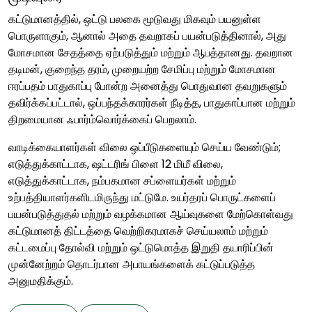
கட்டுமானத்தில், ஒட்டு பலகை மூடுவது மிகவும் பயனுள்ள
பொருளாகும், ஆனால் அதை தவறாகப் பயன்படுத்தினால், அது
மோசமான சேதத்தை ஏற்படுத்தும் மற்றும் ஆபத்தானது. தவறான
தடிமன், குறைந்த தரம், முறையற்ற சேமிப்பு மற்றும் மோசமான
ஈரப்பதம் பாதுகாப்பு போன்ற அனைத்து பொதுவான தவறுகளும்
தவிர்க்கப்பட்டால், ஒப்பந்தக்காரர்கள் நீடித்த, பாதுகாப்பான மற்றும்
திறமையான ஃபார்ம்வொர்க்கைப் பெறலாம்.
வாடிக்கையாளர்கள் விலை ஒப்பீடுகளையும் செய்ய வேண்டும்;
எடுத்துக்காட்டாக, ஷட்டரிங் பிளை 12 மிமீ விலை,
எடுத்துக்காட்டாக, நம்பகமான சப்ளையர்கள் மற்றும்
உற்பத்தியாளர்களிடமிருந்து மட்டுமே. உயர்தரப் பொருட்களைப்
பயன்படுத்துதல் மற்றும் வழக்கமான ஆய்வுகளை மேற்கொள்வது
கட்டுமானத் திட்டத்தை வெற்றிகரமாகச் செய்யலாம் மற்றும்
கட்டமைப்பு தோல்வி மற்றும் ஒட்டுமொத்த இறுதி தயாரிப்பின்
முன்னேற்றம் தொடர்பான அபாயங்களைக் கட்டுப்படுத்த
அனுமதிக்கும்.