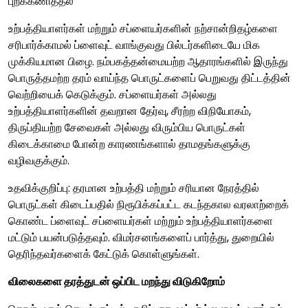
புறக்கணித்தல்
உற்பத்தியாளர்கள் மற்றும் சப்ளையர்களின் நற்சான்றிதழ்களை
சரிபார்க்காமல் ப்ளைவுட் வாங்குவது பில்டர்களிடையே மிக
முக்கியமான பிழை. நம்பகத்தன்மையற்ற ஆதாரங்களில் இருந்து
பொருத்தமற்ற தரம் வாய்ந்த பொருட்களைப் பெறுவது திட்டத்தின்
வெற்றியைக் கெடுக்கும். சப்ளையர்கள் அல்லது
உற்பத்தியாளர்களின் தவறான தேர்வு, சீரற்ற விநியோகம்,
திருப்தியற்ற சேவைகள் அல்லது விரும்பிய பொருட்கள்
கிடைக்காமை போன்ற காரணங்களால் தாமதங்களுக்கு
வழிவகுக்கும்.
உதவிக்குறிப்பு: தரமான உற்பத்தி மற்றும் சரியான நேரத்தில்
பொருட்கள் கிடைப்பதில் நிரூபிக்கப்பட்ட கடந்தகால வரலாற்றைக்
கொண்ட ப்ளைவுட் சப்ளையர்கள் மற்றும் உற்பத்தியாளர்களை
மட்டும் பயன்படுத்தவும். விமர்சனங்களைப் பார்த்து, துறையில்
தெரிந்தவர்களைக் கேட்டுக் கொள்ளுங்கள்.
விலைகளை தரத்துடன் ஒப்பிட மறந்து விடுகிறோம்