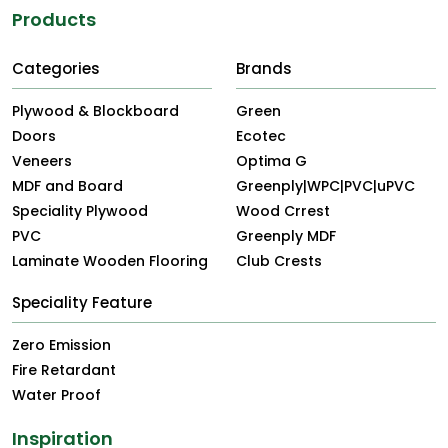
Products
Categories
Brands
Plywood & Blockboard
Green
Doors
Ecotec
Veneers
Optima G
MDF and Board
Greenply|WPC|PVC|uPVC
Speciality Plywood
Wood Crrest
PVC
Greenply MDF
Laminate Wooden Flooring
Club Crests
Speciality Feature
Zero Emission
Fire Retardant
Water Proof
Inspiration