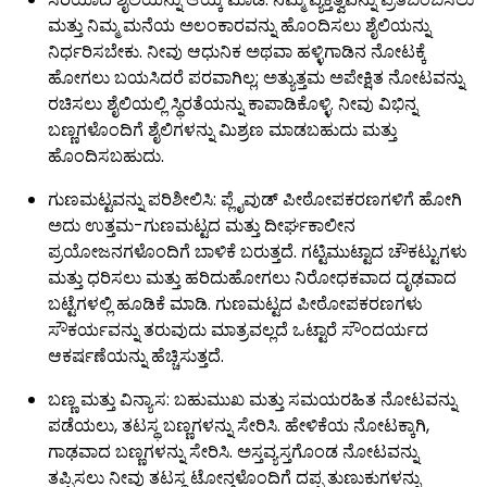
ಮತ್ತು ನಿಮ್ಮ ಮನೆಯ ಅಲಂಕಾರವನ್ನು ಹೊಂದಿಸಲು ಶೈಲಿಯನ್ನು
ನಿರ್ಧರಿಸಬೇಕು. ನೀವು ಆಧುನಿಕ ಅಥವಾ ಹಳ್ಳಿಗಾಡಿನ ನೋಟಕ್ಕೆ
ಹೋಗಲು ಬಯಸಿದರೆ ಪರವಾಗಿಲ್ಲ; ಅತ್ಯುತ್ತಮ ಅಪೇಕ್ಷಿತ ನೋಟವನ್ನು
ರಚಿಸಲು ಶೈಲಿಯಲ್ಲಿ ಸ್ಥಿರತೆಯನ್ನು ಕಾಪಾಡಿಕೊಳ್ಳಿ. ನೀವು ವಿಭಿನ್ನ
ಬಣ್ಣಗಳೊಂದಿಗೆ ಶೈಲಿಗಳನ್ನು ಮಿಶ್ರಣ ಮಾಡಬಹುದು ಮತ್ತು
ಹೊಂದಿಸಬಹುದು.
ಗುಣಮಟ್ಟವನ್ನು ಪರಿಶೀಲಿಸಿ: ಪ್ಲೈವುಡ್ ಪೀಠೋಪಕರಣಗಳಿಗೆ ಹೋಗಿ
ಅದು ಉತ್ತಮ-ಗುಣಮಟ್ಟದ ಮತ್ತು ದೀರ್ಘಕಾಲೀನ
ಪ್ರಯೋಜನಗಳೊಂದಿಗೆ ಬಾಳಿಕೆ ಬರುತ್ತದೆ. ಗಟ್ಟಿಮುಟ್ಟಾದ ಚೌಕಟ್ಟುಗಳು
ಮತ್ತು ಧರಿಸಲು ಮತ್ತು ಹರಿದುಹೋಗಲು ನಿರೋಧಕವಾದ ದೃಢವಾದ
ಬಟ್ಟೆಗಳಲ್ಲಿ ಹೂಡಿಕೆ ಮಾಡಿ. ಗುಣಮಟ್ಟದ ಪೀಠೋಪಕರಣಗಳು
ಸೌಕರ್ಯವನ್ನು ತರುವುದು ಮಾತ್ರವಲ್ಲದೆ ಒಟ್ಟಾರೆ ಸೌಂದರ್ಯದ
ಆಕರ್ಷಣೆಯನ್ನು ಹೆಚ್ಚಿಸುತ್ತದೆ.
ಬಣ್ಣ ಮತ್ತು ವಿನ್ಯಾಸ: ಬಹುಮುಖ ಮತ್ತು ಸಮಯರಹಿತ ನೋಟವನ್ನು
ಪಡೆಯಲು, ತಟಸ್ಥ ಬಣ್ಣಗಳನ್ನು ಸೇರಿಸಿ. ಹೇಳಿಕೆಯ ನೋಟಕ್ಕಾಗಿ,
ಗಾಢವಾದ ಬಣ್ಣಗಳನ್ನು ಸೇರಿಸಿ. ಅಸ್ತವ್ಯಸ್ತಗೊಂಡ ನೋಟವನ್ನು
ತಪ್ಪಿಸಲು ನೀವು ತಟಸ್ಥ ಟೋನ್ಗಳೊಂದಿಗೆ ದಪ್ಪ ತುಣುಕುಗಳನ್ನು