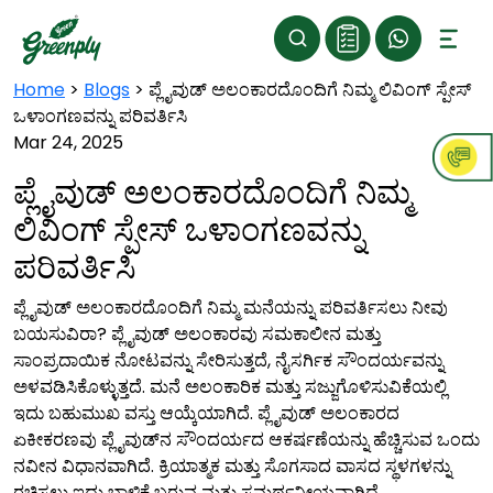
Home
>
Blogs
>
ಪ್ಲೈವುಡ್ ಅಲಂಕಾರದೊಂದಿಗೆ ನಿಮ್ಮ ಲಿವಿಂಗ್ ಸ್ಪೇಸ್
ಒಳಾಂಗಣವನ್ನು ಪರಿವರ್ತಿಸಿ
Mar 24, 2025
ಪ್ಲೈವುಡ್ ಅಲಂಕಾರದೊಂದಿಗೆ ನಿಮ್ಮ
ಲಿವಿಂಗ್ ಸ್ಪೇಸ್ ಒಳಾಂಗಣವನ್ನು
ಪರಿವರ್ತಿಸಿ
ಪ್ಲೈವುಡ್ ಅಲಂಕಾರದೊಂದಿಗೆ ನಿಮ್ಮ ಮನೆಯನ್ನು ಪರಿವರ್ತಿಸಲು ನೀವು
ಬಯಸುವಿರಾ? ಪ್ಲೈವುಡ್ ಅಲಂಕಾರವು ಸಮಕಾಲೀನ ಮತ್ತು
ಸಾಂಪ್ರದಾಯಿಕ ನೋಟವನ್ನು ಸೇರಿಸುತ್ತದೆ, ನೈಸರ್ಗಿಕ ಸೌಂದರ್ಯವನ್ನು
ಅಳವಡಿಸಿಕೊಳ್ಳುತ್ತದೆ. ಮನೆ ಅಲಂಕಾರಿಕ ಮತ್ತು ಸಜ್ಜುಗೊಳಿಸುವಿಕೆಯಲ್ಲಿ
ಇದು ಬಹುಮುಖ ವಸ್ತು ಆಯ್ಕೆಯಾಗಿದೆ. ಪ್ಲೈವುಡ್ ಅಲಂಕಾರದ
ಏಕೀಕರಣವು ಪ್ಲೈವುಡ್‌ನ ಸೌಂದರ್ಯದ ಆಕರ್ಷಣೆಯನ್ನು ಹೆಚ್ಚಿಸುವ ಒಂದು
ನವೀನ ವಿಧಾನವಾಗಿದೆ. ಕ್ರಿಯಾತ್ಮಕ ಮತ್ತು ಸೊಗಸಾದ ವಾಸದ ಸ್ಥಳಗಳನ್ನು
ರಚಿಸಲು ಇದು ಬಾಳಿಕೆ ಬರುವ ಮತ್ತು ಸಮರ್ಥನೀಯವಾಗಿದೆ.