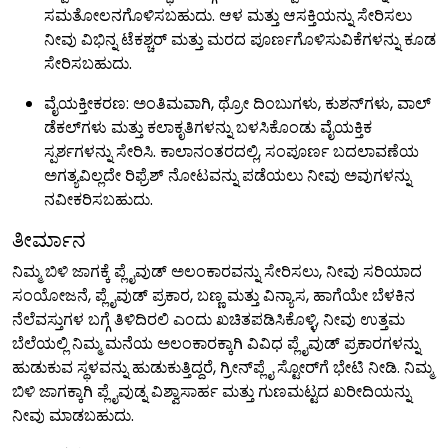
ಸಮತೋಲನಗೊಳಿಸಬಹುದು. ಆಳ ಮತ್ತು ಆಸಕ್ತಿಯನ್ನು ಸೇರಿಸಲು
ನೀವು ವಿಭಿನ್ನ ಟೆಕಶ್ಚರ್ ಮತ್ತು ಮರದ ಪೂರ್ಣಗೊಳಿಸುವಿಕೆಗಳನ್ನು ಕೂಡ
ಸೇರಿಸಬಹುದು.
ವೈಯಕ್ತೀಕರಣ: ಅಂತಿಮವಾಗಿ, ಥ್ರೋ ದಿಂಬುಗಳು, ಕುಶನ್‌ಗಳು, ವಾಲ್
ಡೆಕಲ್‌ಗಳು ಮತ್ತು ಕಲಾಕೃತಿಗಳನ್ನು ಬಳಸಿಕೊಂಡು ವೈಯಕ್ತಿಕ
ಸ್ಪರ್ಶಗಳನ್ನು ಸೇರಿಸಿ. ಕಾಲಾನಂತರದಲ್ಲಿ, ಸಂಪೂರ್ಣ ಬದಲಾವಣೆಯ
ಅಗತ್ಯವಿಲ್ಲದೇ ರಿಫ್ರೆಶ್ ನೋಟವನ್ನು ಪಡೆಯಲು ನೀವು ಅವುಗಳನ್ನು
ನವೀಕರಿಸಬಹುದು.
ತೀರ್ಮಾನ
ನಿಮ್ಮ ಬಿಳಿ ಜಾಗಕ್ಕೆ ಪ್ಲೈವುಡ್ ಅಲಂಕಾರವನ್ನು ಸೇರಿಸಲು, ನೀವು ಸರಿಯಾದ
ಸಂಯೋಜನೆ, ಪ್ಲೈವುಡ್ ಪ್ರಕಾರ, ಬಣ್ಣ ಮತ್ತು ವಿನ್ಯಾಸ, ಹಾಗೆಯೇ ಬೆಳಕಿನ
ನೆಲೆವಸ್ತುಗಳ ಬಗ್ಗೆ ತಿಳಿದಿರಲಿ ಎಂದು ಖಚಿತಪಡಿಸಿಕೊಳ್ಳಿ, ನೀವು ಉತ್ತಮ
ಬೆಲೆಯಲ್ಲಿ ನಿಮ್ಮ ಮನೆಯ ಅಲಂಕಾರಕ್ಕಾಗಿ ವಿವಿಧ ಪ್ಲೈವುಡ್ ಪ್ರಕಾರಗಳನ್ನು
ಹುಡುಕುವ ಸ್ಥಳವನ್ನು ಹುಡುಕುತ್ತಿದ್ದರೆ, ಗ್ರೀನ್‌ಪ್ಲೈ ಸ್ಟೋರ್‌ಗೆ ಭೇಟಿ ನೀಡಿ. ನಿಮ್ಮ
ಬಿಳಿ ಜಾಗಕ್ಕಾಗಿ ಪ್ಲೈವುಡ್ನ ವಿಶ್ವಾಸಾರ್ಹ ಮತ್ತು ಗುಣಮಟ್ಟದ ಖರೀದಿಯನ್ನು
ನೀವು ಮಾಡಬಹುದು.