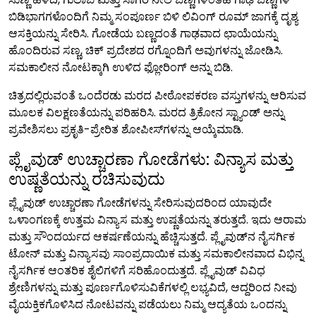
ಬಿಡಿಭಾಗಗಳೊಂದಿಗೆ ನಿಮ್ಮ ಸಂಪೂರ್ಣ ಬಿಳಿ ಲಿವಿಂಗ್ ರೂಮ್ ಜಾಗಕ್ಕೆ ದೃಶ್ಯ
ಆಸಕ್ತಿಯನ್ನು ಸೇರಿಸಿ. ಗೋಡೆಯ ಬಣ್ಣದಂತೆ ಗಾಢವಾದ ಛಾಯೆಯನ್ನು
ಹೊಂದಿರುವ ಸಣ್ಣ, ಚಿಕ್ ಪ್ರದೇಶದ ರಗ್ನೊಂದಿಗೆ ಅವುಗಳನ್ನು ಜೋಡಿಸಿ.
ಸಮಕಾಲೀನ ನೋಟಕ್ಕಾಗಿ ಉಳಿದ ಫ್ಲೋರಿಂಗ್ ಅನ್ನು ಬಿಡಿ.
ಚಿತ್ರದಲ್ಲಿರುವಂತೆ ಒಂದೆರಡು ಮರದ ಪೀಠೋಪಕರಣ ವಸ್ತುಗಳನ್ನು ಆರಿಸುವ
ಮೂಲಕ ವಿಲಕ್ಷಣತೆಯನ್ನು ಪರಿಹರಿಸಿ. ಮರದ ತ್ರಿಕೋನ ಸ್ಟ್ಯಾಂಡ್ ಅನ್ನು
ಪ್ರವೇಶಿಸಲು ಪ್ರಕೃತಿ-ಪ್ರೇರಿತ ಶೋಪೀಸ್‌ಗಳನ್ನು ಆಯ್ಕೆಮಾಡಿ.
ಪ್ಲೈವುಡ್ ಉಚ್ಚಾರಣಾ ಗೋಡೆಗಳು: ವಿನ್ಯಾಸ ಮತ್ತು
ಉಷ್ಣತೆಯನ್ನು ರಚಿಸುವುದು
ಪ್ಲೈವುಡ್ ಉಚ್ಚಾರಣಾ ಗೋಡೆಗಳನ್ನು ಸೇರಿಸುವುದರಿಂದ ಯಾವುದೇ
ಒಳಾಂಗಣಕ್ಕೆ ಉತ್ತಮ ವಿನ್ಯಾಸ ಮತ್ತು ಉಷ್ಣತೆಯನ್ನು ತರುತ್ತದೆ. ಇದು ಆರಾಮ
ಮತ್ತು ಸೌಂದರ್ಯದ ಆಕರ್ಷಣೆಯನ್ನು ಹೆಚ್ಚಿಸುತ್ತದೆ. ಪ್ಲೈವುಡ್‌ನ ನೈಸರ್ಗಿಕ
ಟೋನ್ ಮತ್ತು ವಿನ್ಯಾಸವು ಸಾಂಪ್ರದಾಯಿಕ ಮತ್ತು ಸಮಕಾಲೀನವಾದ ವಿಭಿನ್ನ
ನೈಸರ್ಗಿಕ ಆಂತರಿಕ ಶೈಲಿಗಳಿಗೆ ಸರಿಹೊಂದುತ್ತದೆ. ಪ್ಲೈವುಡ್ ವಿವಿಧ
ಶ್ರೇಣಿಗಳನ್ನು ಮತ್ತು ಪೂರ್ಣಗೊಳಿಸುವಿಕೆಗಳಲ್ಲಿ ಲಭ್ಯವಿದೆ, ಆದ್ದರಿಂದ ನೀವು
ವೈಯಕ್ತಿಕಗೊಳಿಸಿದ ನೋಟವನ್ನು ಪಡೆಯಲು ನಿಮ್ಮ ಆದ್ಯತೆಯ ಒಂದನ್ನು