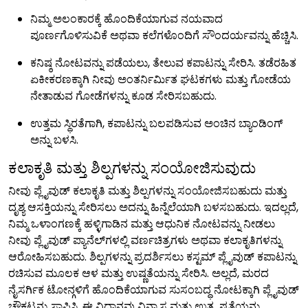
ನಿಮ್ಮ ಅಲಂಕಾರಕ್ಕೆ ಹೊಂದಿಕೆಯಾಗುವ ನಯವಾದ
ಪೂರ್ಣಗೊಳಿಸುವಿಕೆ ಅಥವಾ ಕಲೆಗಳೊಂದಿಗೆ ಸೌಂದರ್ಯವನ್ನು ಹೆಚ್ಚಿಸಿ.
ಕನಿಷ್ಠ ನೋಟವನ್ನು ಪಡೆಯಲು, ತೇಲುವ ಕಪಾಟನ್ನು ಸೇರಿಸಿ. ತಡೆರಹಿತ
ಏಕೀಕರಣಕ್ಕಾಗಿ ನೀವು ಅಂತರ್ನಿರ್ಮಿತ ಘಟಕಗಳು ಮತ್ತು ಗೋಡೆಯ
ನೇತಾಡುವ ಗೋಡೆಗಳನ್ನು ಕೂಡ ಸೇರಿಸಬಹುದು.
ಉತ್ತಮ ಸ್ಥಿರತೆಗಾಗಿ, ಕಪಾಟನ್ನು ಬಲಪಡಿಸುವ ಅಂಚಿನ ಬ್ಯಾಂಡಿಂಗ್
ಅನ್ನು ಬಳಸಿ.
ಕಲಾಕೃತಿ ಮತ್ತು ಶಿಲ್ಪಗಳನ್ನು ಸಂಯೋಜಿಸುವುದು
ನೀವು ಪ್ಲೈವುಡ್ ಕಲಾಕೃತಿ ಮತ್ತು ಶಿಲ್ಪಗಳನ್ನು ಸಂಯೋಜಿಸಬಹುದು ಮತ್ತು
ದೃಶ್ಯ ಆಸಕ್ತಿಯನ್ನು ಸೇರಿಸಲು ಅದನ್ನು ಹಿನ್ನೆಲೆಯಾಗಿ ಬಳಸಬಹುದು. ಇದಲ್ಲದೆ,
ನಿಮ್ಮ ಒಳಾಂಗಣಕ್ಕೆ ಹಳ್ಳಿಗಾಡಿನ ಮತ್ತು ಆಧುನಿಕ ನೋಟವನ್ನು ನೀಡಲು
ನೀವು ಪ್ಲೈವುಡ್ ಪ್ಯಾನೆಲ್‌ಗಳಲ್ಲಿ ವರ್ಣಚಿತ್ರಗಳು ಅಥವಾ ಕಲಾಕೃತಿಗಳನ್ನು
ಆರೋಹಿಸಬಹುದು. ಶಿಲ್ಪಗಳನ್ನು ಪ್ರದರ್ಶಿಸಲು ಕಸ್ಟಮ್ ಪ್ಲೈವುಡ್ ಕಪಾಟನ್ನು
ರಚಿಸುವ ಮೂಲಕ ಆಳ ಮತ್ತು ಉಷ್ಣತೆಯನ್ನು ಸೇರಿಸಿ. ಅಲ್ಲದೆ, ಮರದ
ನೈಸರ್ಗಿಕ ಟೋನ್ಗಳಿಗೆ ಹೊಂದಿಕೆಯಾಗುವ ಸುಸಂಬದ್ಧ ನೋಟಕ್ಕಾಗಿ ಪ್ಲೈವುಡ್
ಚೌಕಟ್ಟನ್ನು ಸ್ಥಾಪಿಸಿ. ಈ ವಿಧಾನವು ವಿನ್ಯಾಸ ಮತ್ತು ಉತ್ಕೃಷ್ಟತೆಯನ್ನು