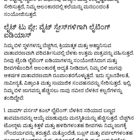
ಸೇರಿಸುತ್ತದೆ, ನಿಮ್ಮ ಅಲಂಕಾರದಲ್ಲಿ ಕಲೆಯನ್ನು ಮನಬಂದಂತೆ
ಸಂಯೋಜಿಸುತ್ತದೆ.
ಲೈಟ್ ಟು ಪ್ಲೇ: ವೈಟ್ ಸ್ಪೇಸ್‌ಗಳಿಗಾಗಿ ಲೈಟಿಂಗ್
ಐಡಿಯಾಸ್
ನಿಮ್ಮ ಬಿಳಿ ಸ್ಥಳಗಳನ್ನು ಬೆಚ್ಚಗಿನ, ಕ್ರಿಯಾತ್ಮಕ ಮತ್ತು ಆಹ್ವಾನಿಸುವ
ವಾತಾವರಣವಾಗಿ ಪರಿವರ್ತಿಸುವಲ್ಲಿ ಬೆಳಕು ಉತ್ತಮ ಪಾತ್ರವನ್ನು ವಹಿಸುತ್ತದೆ.
ನೀವು ಟ್ರೆಂಡಿ ಲೈಟಿಂಗ್ ಐಡಿಯಾಗಳನ್ನು ಸಂಯೋಜಿಸಿದಾಗ ಮತ್ತು
ದೀಪಗಳೊಂದಿಗೆ ಅಲಂಕಾರಕ್ಕೆ ಆದ್ಯತೆ ನೀಡಿದಾಗ, ನಿಮ್ಮ ಬಿಳಿ ಜಾಗವು
ಆಕರ್ಷಕ ವಾತಾವರಣವಾಗಿ ರೂಪಾಂತರಗೊಳ್ಳುತ್ತದೆ. ಇದು ಸೃಜನಶೀಲತೆ,
ನಾವೀನ್ಯತೆ, ವಿಶ್ರಾಂತಿ ಮತ್ತು ಸಾಮಾಜಿಕ ಸಂವಹನವನ್ನು ಸೇರಿಸುತ್ತದೆ. ಇಲ್ಲಿ,
ನಿಮ್ಮ ಬಿಳಿ ಜಾಗವನ್ನು ಹೆಚ್ಚಿಸಲು ನಾವು ನವೀನ ಬೆಳಕಿನ ಕಲ್ಪನೆಗಳನ್ನು
ತಂದಿದ್ದೇವೆ:
1. ವಾರ್ಮ್ ವರ್ಸಸ್ ಕೂಲ್ ಲೈಟಿಂಗ್: ಬೆಳಕಿನ ಸರಿಯಾದ ಬಣ್ಣದ
ತಾಪಮಾನವನ್ನು ಆಯ್ಕೆ ಮಾಡುವುದು ಮನಸ್ಥಿತಿಯನ್ನು ಹೆಚ್ಚಿಸುತ್ತದೆ. ಬೆಚ್ಚಗಿನ
ಟೋನ್ಗಳು ಮತ್ತು ಕಿತ್ತಳೆ ಮತ್ತು ಹಳದಿಗಳಂತಹ ದೀಪಗಳು ನಿಮ್ಮ ಜಾಗಕ್ಕೆ
ಸೌಂದರ್ಯವನ್ನು ತರುತ್ತವೆ. ಮತ್ತೊಂದೆಡೆ, ಬ್ಲೂಸ್ ಮತ್ತು ಪರ್ಪಲ್‌ಗಳಂತಹ