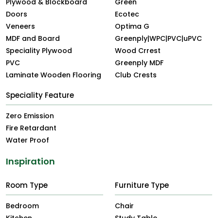
Plywood & Blockboard
Green
Doors
Ecotec
Veneers
Optima G
MDF and Board
Greenply|WPC|PVC|uPVC
Speciality Plywood
Wood Crrest
PVC
Greenply MDF
Laminate Wooden Flooring
Club Crests
Speciality Feature
Zero Emission
Fire Retardant
Water Proof
Inspiration
Room Type
Furniture Type
Bedroom
Chair
Kitchen
Study Table