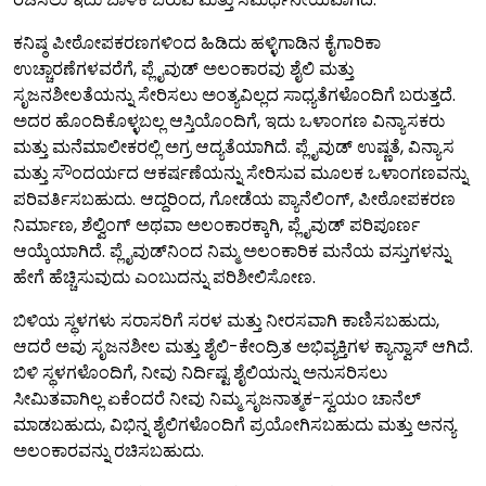
ಕನಿಷ್ಠ ಪೀಠೋಪಕರಣಗಳಿಂದ ಹಿಡಿದು ಹಳ್ಳಿಗಾಡಿನ ಕೈಗಾರಿಕಾ
ಉಚ್ಚಾರಣೆಗಳವರೆಗೆ, ಪ್ಲೈವುಡ್ ಅಲಂಕಾರವು ಶೈಲಿ ಮತ್ತು
ಸೃಜನಶೀಲತೆಯನ್ನು ಸೇರಿಸಲು ಅಂತ್ಯವಿಲ್ಲದ ಸಾಧ್ಯತೆಗಳೊಂದಿಗೆ ಬರುತ್ತದೆ.
ಅದರ ಹೊಂದಿಕೊಳ್ಳಬಲ್ಲ ಆಸ್ತಿಯೊಂದಿಗೆ, ಇದು ಒಳಾಂಗಣ ವಿನ್ಯಾಸಕರು
ಮತ್ತು ಮನೆಮಾಲೀಕರಲ್ಲಿ ಅಗ್ರ ಆದ್ಯತೆಯಾಗಿದೆ. ಪ್ಲೈವುಡ್ ಉಷ್ಣತೆ, ವಿನ್ಯಾಸ
ಮತ್ತು ಸೌಂದರ್ಯದ ಆಕರ್ಷಣೆಯನ್ನು ಸೇರಿಸುವ ಮೂಲಕ ಒಳಾಂಗಣವನ್ನು
ಪರಿವರ್ತಿಸಬಹುದು. ಆದ್ದರಿಂದ, ಗೋಡೆಯ ಪ್ಯಾನೆಲಿಂಗ್, ಪೀಠೋಪಕರಣ
ನಿರ್ಮಾಣ, ಶೆಲ್ವಿಂಗ್ ಅಥವಾ ಅಲಂಕಾರಕ್ಕಾಗಿ, ಪ್ಲೈವುಡ್ ಪರಿಪೂರ್ಣ
ಆಯ್ಕೆಯಾಗಿದೆ. ಪ್ಲೈವುಡ್‌ನಿಂದ ನಿಮ್ಮ ಅಲಂಕಾರಿಕ ಮನೆಯ ವಸ್ತುಗಳನ್ನು
ಹೇಗೆ ಹೆಚ್ಚಿಸುವುದು ಎಂಬುದನ್ನು ಪರಿಶೀಲಿಸೋಣ.
ಬಿಳಿಯ ಸ್ಥಳಗಳು ಸರಾಸರಿಗೆ ಸರಳ ಮತ್ತು ನೀರಸವಾಗಿ ಕಾಣಿಸಬಹುದು,
ಆದರೆ ಅವು ಸೃಜನಶೀಲ ಮತ್ತು ಶೈಲಿ-ಕೇಂದ್ರಿತ ಅಭಿವ್ಯಕ್ತಿಗಳ ಕ್ಯಾನ್ವಾಸ್ ಆಗಿದೆ.
ಬಿಳಿ ಸ್ಥಳಗಳೊಂದಿಗೆ, ನೀವು ನಿರ್ದಿಷ್ಟ ಶೈಲಿಯನ್ನು ಅನುಸರಿಸಲು
ಸೀಮಿತವಾಗಿಲ್ಲ ಏಕೆಂದರೆ ನೀವು ನಿಮ್ಮ ಸೃಜನಾತ್ಮಕ-ಸ್ವಯಂ ಚಾನೆಲ್
ಮಾಡಬಹುದು, ವಿಭಿನ್ನ ಶೈಲಿಗಳೊಂದಿಗೆ ಪ್ರಯೋಗಿಸಬಹುದು ಮತ್ತು ಅನನ್ಯ
ಅಲಂಕಾರವನ್ನು ರಚಿಸಬಹುದು.