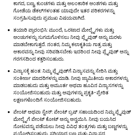
ಕಾಗದ, ಬಣ್ಣ, ಕುಂಚಗಳು ಮತ್ತು ಅಲಂಕಾರಿಕ ಅಂಶಗಳು ಮತ್ತು
ಗೋಡೆಯ ಡೆಕಲ್‌ಗಳಂತಹ ಯಾವುದೇ ಇತರ ಪರಿಕರಗಳನ್ನು
ಸಂಗ್ರಹಿಸುವುದು ಪ್ರಮುಖ ವಿಷಯವಾಗಿದೆ.
ತಯಾರಿ ಪ್ರಾರಂಭಿಸಿ: ಮುಂದೆ, ಒರಟಾದ ಮೇಲ್ಮೈಗಳು ಮತ್ತು
ಅಂಚುಗಳನ್ನು ಸುಗಮಗೊಳಿಸಲು ನೀವು ಪ್ಲೈವುಡ್ ಅನ್ನು ಮರಳು
ಮಾಡಬೇಕಾಗುತ್ತದೆ. ನಂತರ, ನಿಮ್ಮ ಕಲಾಕೃತಿಯ ಗಾತ್ರ ಮತ್ತು
ಆಕಾರವನ್ನು ನೀವು ಸರಿಪಡಿಸಬೇಕು ಇದರಿಂದ ನೀವು ಪ್ಲೈವುಡ್ ಅನ್ನು
ಗರಗಸದಿಂದ ಕತ್ತರಿಸಬಹುದು.
ವಿನ್ಯಾಸಕ್ಕೆ ಹಂತ: ನಿಮ್ಮ ಪ್ಲೈವುಡ್‌ಗೆ ವಿನ್ಯಾಸವನ್ನು ಸೇರಿಸಿ ಮತ್ತು
ಸಂಕೀರ್ಣ ಮಾದರಿಗಳನ್ನು ಮಾಡಿ. ನೀವು ಜ್ಯಾಮಿತೀಯ ಆಕಾರಗಳನ್ನು
ಮಾಡಬಹುದು ಮತ್ತು ಅಮೂರ್ತ ಅಥವಾ ಹೂವಿನ ವಿನ್ಯಾಸಗಳನ್ನು
ಸಂಯೋಜಿಸಬಹುದು ಮತ್ತು ಅವುಗಳನ್ನು ಪ್ರಕೃತಿ-ಪ್ರೇರಿತ
ಲಕ್ಷಣಗಳೊಂದಿಗೆ ಸಂಯೋಜಿಸಬಹುದು.
ಪೇಂಟ್ ಅಥವಾ ಸ್ಟೇನ್: ಪೇಂಟ್ ಬ್ರಷ್ ಸಹಾಯದಿಂದ ನಿಮ್ಮ ಪ್ಲೈವುಡ್
ಮೇಲ್ಮೈಗೆ ಪೇಂಟ್ ಕೋಟ್ ಅನ್ನು ಅನ್ವಯಿಸಿ. ನೀವು ಬಯಸಿದ
ನೋಟವನ್ನು ಪಡೆಯಲು ನೀವು ವಿವಿಧ ತಂತ್ರಗಳು ಮತ್ತು ಬಣ್ಣಗಳನ್ನು
ಪ್ರಯೋಗಿಸಬಹುದು. ಸರಿಯಾದ ಬಣ್ಣ ಮತ್ತು ವಿನ್ಯಾಸದ