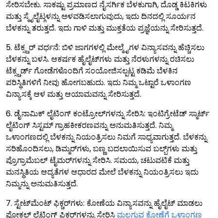
ಸೇರಿಸಬೇಕು. ಸಾಕಷ್ಟು ಪ್ರಮಾಣದ ನೈಸರ್ಗಿಕ ಬೆಳಕುಗಾಗಿ, ದೊಡ್ಡ ಕಿಟಕಿಗಳು
ಮತ್ತು ಸ್ಕೈಲೈಟ್ಗಳನ್ನು ಅಳವಡಿಸಲಾಗುವುದು, ಇದು ದಿನದಲ್ಲಿ ಸೂರ್ಯನ
ಬೆಳಕನ್ನು ತರುತ್ತದೆ. ಇದು ಗಾಳಿ ಮತ್ತು ಮುಕ್ತತೆಯ ಪ್ರಜ್ಞೆಯನ್ನು ಸೇರಿಸುತ್ತದೆ.
5. ಟೆಕ್ಸ್ಚರ್ ವರ್ಧನೆ: ಬಿಳಿ ಜಾಗಗಳಲ್ಲಿ ಮೇಲ್ಮೈಗಳ ವಿನ್ಯಾಸವನ್ನು ಹೆಚ್ಚಿಸಲು
ಬೆಳಕನ್ನು ಬಳಸಿ. ಆಕರ್ಷಕ ಹೈಲೈಟ್‌ಗಳು ಮತ್ತು ನೆರಳುಗಳನ್ನು ರಚಿಸಲು
ಟೆಕ್ಸ್ಚರ್ಡ್ ಗೋಡೆಗಳೊಂದಿಗೆ ಸಂಯೋಜಿಸಲ್ಪಟ್ಟ ಕಡಿಮೆ ಬೆಳಕಿನ
ಪರಿಸ್ಥಿತಿಗಳಿಗೆ ನೀವು ಹೋಗಬಹುದು. ಇದು ನಿಮ್ಮ ಒಟ್ಟಾರೆ ಒಳಾಂಗಣ
ವಿನ್ಯಾಸಕ್ಕೆ ಆಳ ಮತ್ತು ಆಯಾಮವನ್ನು ಸೇರಿಸುತ್ತದೆ.
6. ಡೈನಾಮಿಕ್ ಲೈಟಿಂಗ್ ಕಂಟ್ರೋಲ್‌ಗಳನ್ನು ಸೇರಿಸಿ: ಇಂಟಿಗ್ರೇಟೆಡ್ ಸ್ಮಾರ್ಟ್
ಲೈಟಿಂಗ್ ಸಿಸ್ಟಮ್ ಗ್ರಾಹಕೀಕರಣವನ್ನು ಅನುಮತಿಸುತ್ತದೆ. ನಿಮ್ಮ
ಒಳಾಂಗಣದಲ್ಲಿ ಬೆಳಕನ್ನು ನಿಯಂತ್ರಿಸಲು ನಿಮಗೆ ಸಾಧ್ಯವಾಗುತ್ತದೆ. ಬೆಳಕನ್ನು
ಸರಿಹೊಂದಿಸಲು, ಡಿಮ್ಮರ್‌ಗಳು, ಬಣ್ಣ ಬದಲಾಯಿಸುವ ಬಲ್ಬ್‌ಗಳು ಮತ್ತು
ಪ್ರೊಗ್ರಾಮೆಬಲ್ ಟೈಮರ್‌ಗಳನ್ನು ಸೇರಿಸಿ. ಸಮಯ, ಚಟುವಟಿಕೆ ಮತ್ತು
ಮನಸ್ಥಿತಿಯ ಆದ್ಯತೆಗಳ ಆಧಾರದ ಮೇಲೆ ಬೆಳಕನ್ನು ನಿಯಂತ್ರಿಸಲು ಇದು
ನಿಮ್ಮನ್ನು ಅನುಮತಿಸುತ್ತದೆ.
7. ಸ್ಟೇಟ್‌ಮೆಂಟ್ ಫಿಕ್ಚರ್‌ಗಳು: ಕೋಣೆಯ ವಿನ್ಯಾಸವನ್ನು ಹೈಲೈಟ್ ಮಾಡಲು
ಫೋಕಲ್ ಲೈಟಿಂಗ್ ಫಿಕ್ಚರ್‌ಗಳನ್ನು ಸೇರಿಸಿ
ಮಲಗುವ ಕೋಣೆಗೆ ಒಳಾಂಗಣ