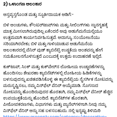
2) ಒಳಾಂಗಣ ಅಲಂಕಾರ
ಅಸ್ತವ್ಯಸ್ತಗೊಂಡ ಮತ್ತು ಸ್ಪೂರ್ತಿದಾಯಕ ಅಡಿಗೆ:-
ಬಿಳಿ ಅಂಚುಗಳು, ಕೌಂಟರ್‌ಟಾಪ್‌ಗಳು ಮತ್ತು ಸೀಲಿಂಗ್‌ಗಳು ಸ್ನಾನಗೃಹಕ್ಕೆ
ಮಾತ್ರ ಮೀಸಲಾಗಿರುವುದಿಲ್ಲ ಏಕೆಂದರೆ ಅವು ಅಡುಗೆಮನೆಯಲ್ಲಿಯೂ
ಉತ್ತಮವಾಗಿ ಕಾರ್ಯನಿರ್ವಹಿಸುತ್ತವೆ. ಆದಾಗ್ಯೂ, ಸಂಯೋಜನೆಯು
ಸರಿಯಾಗಿರಬೇಕು; ಬಿಳಿ ಮತ್ತು ಗಾಳಿಯಾಡುವ ಅಡುಗೆಮನೆಯ
ಅಲಂಕಾರದಲ್ಲಿ ವೆನಿರ್ ವುಡ್ ಕ್ಯಾಬಿನೆಟ್ರಿ ಉಷ್ಣತೆಯ ಅಂಶವನ್ನು ಹೇಗೆ
ಸಮತೋಲನಗೊಳಿಸುತ್ತದೆ ಎಂಬುದಕ್ಕೆ ಉತ್ತಮ ಉದಾಹರಣೆ ಇಲ್ಲಿದೆ.
ಕುಕ್‌ಟಾಪ್, ಸಿಂಕ್ ಮತ್ತು ಕುಕ್‌ವೇರ್‌ನ ಲೋಹೀಯ ಉಚ್ಚಾರಣೆಗಳನ್ನು
ಹೊಂದಿಸಲು ಶೇಖರಣಾ ಕ್ಯಾಬಿನೆಟ್‌ಗಳಲ್ಲಿ ಲೋಹೀಯ ಹಿಡಿಕೆಗಳನ್ನು
ಬಳಸುವುದನ್ನು ಖಚಿತಪಡಿಸಿಕೊಳ್ಳಿ. ಈ ಕ್ಯಾಬಿನೆಟ್ರಿಯ ನೈಸರ್ಗಿಕ ನೋಟವನ್ನು
ಮರುಸೃಷ್ಟಿಸಲು, ನಮ್ಮ ವಿನ್‌ಫೆಲ್ ವೆನಿರ್ ಆಯ್ಕೆಮಾಡಿ. ಸೊಗಸಾದ
ನೋಟವನ್ನು ಹೊಂದಿರುವುದರ ಹೊರತಾಗಿ, ನಮ್ಮ ವಿನ್‌ಫೆಲ್ ವೆನೀರ್ ಹೆಚ್ಚಿನ
ಉಪಯುಕ್ತತೆಯನ್ನು ಹೊಂದಿದೆ. ಕ್ಯಾಬಿನೆಟ್‌ಗಳ ಹೊರತಾಗಿ,
ಪೀಠೋಪಕರಣಗಳು, ವಿಭಾಗಗಳು ಮತ್ತು ಪ್ಯಾನೆಲ್‌ಗಳಿಗಾಗಿ ನೀವು ನಮ್ಮ
ವಿನ್‌ಫೆಲ್ ವೆನಿರ್ ಅನ್ನು ಸಹ ಬಳಸಬಹುದು. ನಲ್ಲಿ ಇನ್ನಷ್ಟು ತಿಳಿಯಿರಿ
https://www.greenply.com/category/decorative-