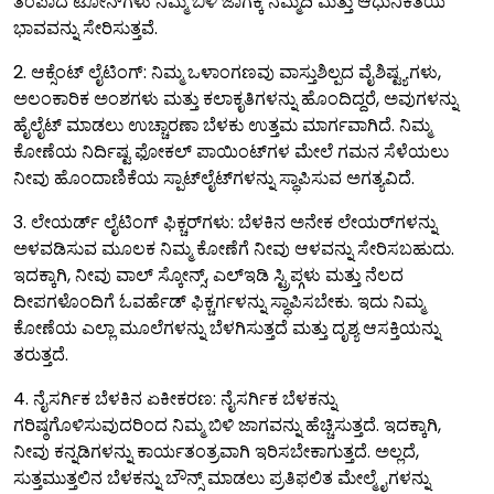
ತಂಪಾದ ಟೋನ್‌ಗಳು ನಿಮ್ಮ ಬಿಳಿ ಜಾಗಕ್ಕೆ ನೆಮ್ಮದಿ ಮತ್ತು ಆಧುನಿಕತೆಯ
ಭಾವವನ್ನು ಸೇರಿಸುತ್ತವೆ.
2. ಆಕ್ಸೆಂಟ್ ಲೈಟಿಂಗ್: ನಿಮ್ಮ ಒಳಾಂಗಣವು ವಾಸ್ತುಶಿಲ್ಪದ ವೈಶಿಷ್ಟ್ಯಗಳು,
ಅಲಂಕಾರಿಕ ಅಂಶಗಳು ಮತ್ತು ಕಲಾಕೃತಿಗಳನ್ನು ಹೊಂದಿದ್ದರೆ, ಅವುಗಳನ್ನು
ಹೈಲೈಟ್ ಮಾಡಲು ಉಚ್ಚಾರಣಾ ಬೆಳಕು ಉತ್ತಮ ಮಾರ್ಗವಾಗಿದೆ. ನಿಮ್ಮ
ಕೋಣೆಯ ನಿರ್ದಿಷ್ಟ ಫೋಕಲ್ ಪಾಯಿಂಟ್‌ಗಳ ಮೇಲೆ ಗಮನ ಸೆಳೆಯಲು
ನೀವು ಹೊಂದಾಣಿಕೆಯ ಸ್ಪಾಟ್‌ಲೈಟ್‌ಗಳನ್ನು ಸ್ಥಾಪಿಸುವ ಅಗತ್ಯವಿದೆ.
3. ಲೇಯರ್ಡ್ ಲೈಟಿಂಗ್ ಫಿಕ್ಚರ್‌ಗಳು: ಬೆಳಕಿನ ಅನೇಕ ಲೇಯರ್‌ಗಳನ್ನು
ಅಳವಡಿಸುವ ಮೂಲಕ ನಿಮ್ಮ ಕೋಣೆಗೆ ನೀವು ಆಳವನ್ನು ಸೇರಿಸಬಹುದು.
ಇದಕ್ಕಾಗಿ, ನೀವು ವಾಲ್ ಸ್ಕೋನ್ಸ್, ಎಲ್ಇಡಿ ಸ್ಟ್ರಿಪ್ಗಳು ಮತ್ತು ನೆಲದ
ದೀಪಗಳೊಂದಿಗೆ ಓವರ್ಹೆಡ್ ಫಿಕ್ಚರ್ಗಳನ್ನು ಸ್ಥಾಪಿಸಬೇಕು. ಇದು ನಿಮ್ಮ
ಕೋಣೆಯ ಎಲ್ಲಾ ಮೂಲೆಗಳನ್ನು ಬೆಳಗಿಸುತ್ತದೆ ಮತ್ತು ದೃಶ್ಯ ಆಸಕ್ತಿಯನ್ನು
ತರುತ್ತದೆ.
4. ನೈಸರ್ಗಿಕ ಬೆಳಕಿನ ಏಕೀಕರಣ: ನೈಸರ್ಗಿಕ ಬೆಳಕನ್ನು
ಗರಿಷ್ಠಗೊಳಿಸುವುದರಿಂದ ನಿಮ್ಮ ಬಿಳಿ ಜಾಗವನ್ನು ಹೆಚ್ಚಿಸುತ್ತದೆ. ಇದಕ್ಕಾಗಿ,
ನೀವು ಕನ್ನಡಿಗಳನ್ನು ಕಾರ್ಯತಂತ್ರವಾಗಿ ಇರಿಸಬೇಕಾಗುತ್ತದೆ. ಅಲ್ಲದೆ,
ಸುತ್ತಮುತ್ತಲಿನ ಬೆಳಕನ್ನು ಬೌನ್ಸ್ ಮಾಡಲು ಪ್ರತಿಫಲಿತ ಮೇಲ್ಮೈಗಳನ್ನು