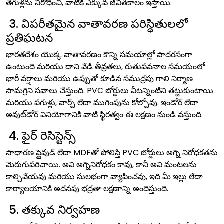
తెగుళ్లను నిరోధించి, వాటికి ఎక్కువ జీవితకాలం ఇస్తాయి.
3. విపరీతమైన వాతావరణ పరిస్థితులలో
ప్రతిఘటన
భారతదేశం యొక్క వాతావరణం కొన్ని సమయాల్లో పాదరసంగా
ఉంటుంది మరియు దాని వేడి తీవ్రతలు, రుతుపవనాల సమయంలో
భారీ వర్షాలు మరియు ఉప్పుతో కూడిన సముద్రపు గాలి నిర్మాణ
సామగ్రిని సవాలు చేస్తుంది. PVC బోర్డులు వీటన్నింటిని తట్టుకుంటాయి
మరియు పగుళ్లు, వార్ప్ లేదా ముగింపును కోల్పోవు. ఇండోర్ లేదా
అవుట్‌డోర్ వినియోగానికి వాటి స్థిరత్వం ఈ లక్షణం నుండి వస్తుంది.
4. ఫైర్ రెసిస్టెన్స్
సాధారణ ప్లైవుడ్ లేదా MDFతో పోలిస్తే PVC బోర్డులు అగ్ని నిరోధకతను
మెరుగుపరిచాయి. అవి అగ్నినిరోధకం కావు, కానీ అవి మంటలను
కాల్చివేయవు మరియు సులభంగా వ్యాపించవు, ఇది మీ ఇల్లు లేదా
కార్యాలయానికి అదనపు భద్రతా లక్షణాన్ని అందిస్తుంది.
5. తక్కువ నిర్వహణ