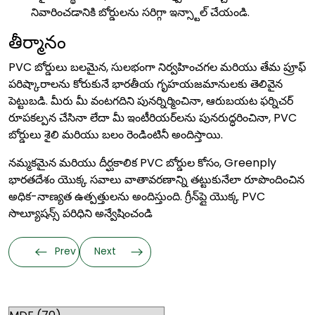
నివారించడానికి బోర్డులను సరిగ్గా ఇన్స్టాల్ చేయండి.
తీర్మానం
PVC బోర్డులు బలమైన, సులభంగా నిర్వహించగల మరియు తేమ ప్రూఫ్
పరిష్కారాలను కోరుకునే భారతీయ గృహయజమానులకు తెలివైన
పెట్టుబడి. మీరు మీ వంటగదిని పునర్నిర్మించినా, ఆరుబయట ఫర్నిచర్
రూపకల్పన చేసినా లేదా మీ ఇంటీరియర్‌లను పునరుద్ధరించినా, PVC
బోర్డులు శైలి మరియు బలం రెండింటినీ అందిస్తాయి.
నమ్మకమైన మరియు దీర్ఘకాలిక PVC బోర్డుల కోసం, Greenply
భారతదేశం యొక్క సవాలు వాతావరణాన్ని తట్టుకునేలా రూపొందించిన
అధిక-నాణ్యత ఉత్పత్తులను అందిస్తుంది. గ్రీన్‌ప్లై యొక్క PVC
సొల్యూషన్స్ పరిధిని అన్వేషించండి
Prev
Next
Categories