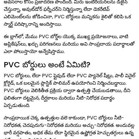
అవసరాల కోసం ప్రజాదరణ పొందింది. మీరు ఇంటీరియర్‌లను డిజైన్
చేస్తున్నా, అవుట్‌డోర్ ఫర్నీచర్‌ని నిర్మిస్తున్నా లేదా డెకరేటివ్
ఎలిమెంట్‌లను జోడించినా, PVC బోర్డులు మన్నికను శైలితో కలిపి ఒక
స్మార్ట్ పరిష్కారాన్ని అందిస్తాయి.
ఈ బ్లాగ్‌లో, మేము PVC బోర్డ్‌ల యొక్క ముఖ్య ప్రయోజనాలు, వాటి
అప్లికేషన్‌లు, ఖర్చు పరిగణనలు మరియు అవి సాంప్రదాయ పదార్థాలతో
ఎలా పోలుస్తాయో అన్వేషిస్తాము.
PVC బోర్డులు అంటే ఏమిటి?
PVC బోర్డులు, లేదా PVC ప్లైవుడ్ లేదా PVC ప్యానెల్ షీట్లు, పాలీ వినైల్
క్లోరైడ్, ఒక బలమైన ప్లాస్టిక్ పాలిమర్ ఉపయోగించి నిర్మించబడ్డాయి.
PVC బోర్డులు వెలికితీత ప్రక్రియ ద్వారా ఉత్పత్తి చేయబడతాయి, దీని
ఫలితంగా దట్టమైన, దీర్ఘకాలం మరియు నీటి-నిరోధక పదార్థం
ఏర్పడుతుంది.
సాంప్రదాయిక చెక్క ఉత్పత్తుల వలె కాకుండా, PVC బోర్డులు నీటి-
నిరోధకత, చెదపురుగు-నిరోధకత మరియు అచ్చు-నిరోధకత. అందువల్ల
భారీ వర్షపాతం, అధిక తేమ లేదా స్థిరమైన ఉష్ణోగ్రత హెచ్చుతగ్గులు ఉన్న