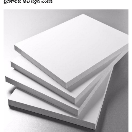
ప్రదేశాలకు అవి సరైన ఎంపిక.