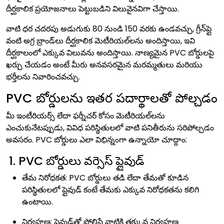
దీర్ఘకాలిక ప్రయోజనాలు పెట్టుబడిని విలువైనవిగా చేస్తాయి.
వాటి ధర చదరపు అడుగుకు ₹80 నుండి ₹150 వరకు ఉండవచ్చు, గ్రీన్‌ప్లై
వంటి అగ్ర బ్రాండ్‌లు దీర్ఘకాలిక మెటీరియల్‌లను అందిస్తాయి, ఇవి
దీర్ఘకాలంలో ఎక్కువ విలువను అందిస్తాయి. నాణ్యమైన PVC బోర్డులపై
ఖర్చు చేయడం అంటే మీరు అనవసరమైన మరమ్మతులు మరియు
భర్తీలను నివారించవచ్చు.
PVC బోర్డులను ఇతర పదార్థాలతో పోల్చడం
మీ ఇంటీరియర్స్ లేదా ఫర్నీచర్ కోసం మెటీరియల్‌లను
ఎంచుకునేటప్పుడు, వివిధ పరిస్థితులలో వాటి పనితీరును సరిపోల్చడం
అవసరం. PVC బోర్డులు ఎలా విభిన్నంగా ఉన్నాయో చూద్దాం:
1. PVC బోర్డులు వర్సెస్ ప్లైవుడ్
తేమ నిరోధకత: PVC బోర్డులు తడి లేదా తేమతో కూడిన
పరిస్థితులలో ప్లైవుడ్ కంటే తేమకు ఎక్కువ నిరోధకతను కలిగి
ఉంటాయి.
నిర్వహణ: ప్లైవుడ్‌తో పోలిస్తే వాటికి తక్కువ నిర్వహణ