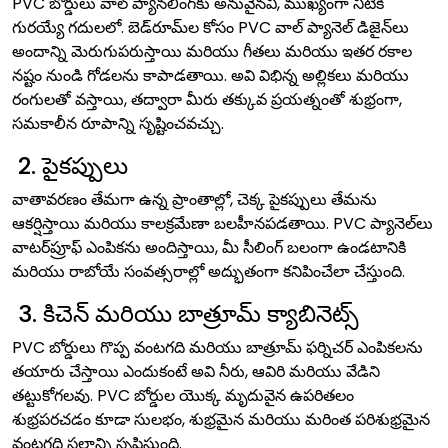
PVC బోర్డులు వాల్ ప్యానలింగ్‌కు అనువైనవి, ముఖ్యంగా నీటికి
గురయ్యే గదులలో. బెడ్‌రూమ్‌ల కోసం PVC వాల్ ప్యానెల్ డిజైన్‌లు
అందాన్ని మెరుగుపరుస్తాయి మరియు గీతలు మరియు ఇతర రకాల
నష్టం నుండి గోడలను కాపాడతాయి. అవి విభిన్న అల్లికలు మరియు
రంగులతో వస్తాయి, తద్వారా మీరు తక్కువ ప్రయత్నంతో శుభ్రంగా,
సమకాలీన రూపాన్ని సృష్టించవచ్చు.
2. పైకప్పులు
వాతావరణం తేమగా ఉన్న ప్రాంతాల్లో, చెక్క పైకప్పులు తేమను
ఆకర్షిస్తాయి మరియు కాలక్రమేణా బలహీనపడతాయి. PVC ప్యానెల్‌లు
వాటర్‌ప్రూఫ్ ఎంపికను అందిస్తాయి, మీ సీలింగ్ బలంగా ఉండటానికి
మరియు రాబోయే సంవత్సరాల్లో అద్భుతంగా కనిపించేలా చేస్తుంది.
3. కిచెన్ మరియు బాత్రూమ్ క్యాబినెట్స్
PVC బోర్డులు గొప్ప వంటగది మరియు బాత్రూమ్ ఫర్నిచర్ ఎంపికలను
తయారు చేస్తాయి ఎందుకంటే అవి నీరు, ఆవిరి మరియు వేడిని
తట్టుకోగలవు. PVC బోర్డుల యొక్క మృదువైన ఉపరితలం
శుభ్రపరచడం కూడా సులభం, శుభ్రమైన మరియు మరింత పరిశుభ్రమైన
వంటగది స్థలాన్ని సృష్టిస్తుంది.