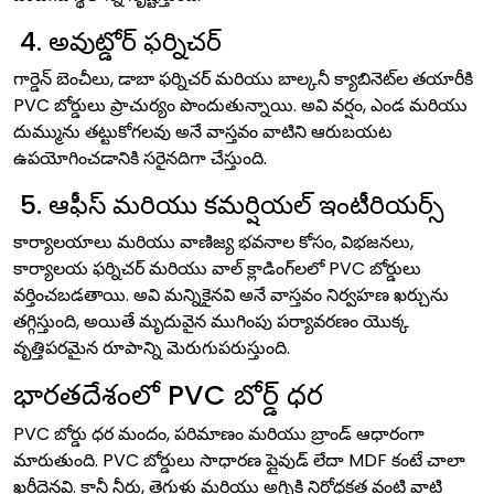
4. అవుట్డోర్ ఫర్నిచర్
గార్డెన్ బెంచీలు, డాబా ఫర్నిచర్ మరియు బాల్కనీ క్యాబినెట్‌ల తయారీకి
PVC బోర్డులు ప్రాచుర్యం పొందుతున్నాయి. అవి వర్షం, ఎండ మరియు
దుమ్మును తట్టుకోగలవు అనే వాస్తవం వాటిని ఆరుబయట
ఉపయోగించడానికి సరైనదిగా చేస్తుంది.
5. ఆఫీస్ మరియు కమర్షియల్ ఇంటీరియర్స్
కార్యాలయాలు మరియు వాణిజ్య భవనాల కోసం, విభజనలు,
కార్యాలయ ఫర్నిచర్ మరియు వాల్ క్లాడింగ్‌లలో PVC బోర్డులు
వర్తించబడతాయి. అవి మన్నికైనవి అనే వాస్తవం నిర్వహణ ఖర్చును
తగ్గిస్తుంది, అయితే మృదువైన ముగింపు పర్యావరణం యొక్క
వృత్తిపరమైన రూపాన్ని మెరుగుపరుస్తుంది.
భారతదేశంలో PVC బోర్డ్ ధర
PVC బోర్డు ధర మందం, పరిమాణం మరియు బ్రాండ్ ఆధారంగా
మారుతుంది. PVC బోర్డులు సాధారణ ప్లైవుడ్ లేదా MDF కంటే చాలా
ఖరీదైనవి. కానీ నీరు, తెగుళ్లు మరియు అగ్నికి నిరోధకత వంటి వాటి