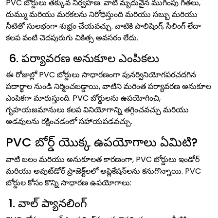
PVC బోర్డులు తక్కువ నిర్వహణ. వాటి మృదువైన ముగింపు గీతలు,
దుమ్ము మరియు మరకలను నిరోధిస్తుంది మరియు సబ్బు మరియు
నీటితో సులభంగా శుభ్రం చేయవచ్చు. వాటికి పాలిషింగ్, సీలింగ్ లేదా
కలప వంటి చెదపురుగు చికిత్స అవసరం లేదు.
6. పర్యావరణ అనుకూల ఎంపికలు
ఈ రోజుల్లో PVC బోర్డులు సాధారణంగా పునర్వినియోగపరచదగిన
పదార్థాల నుండి నిర్మించబడ్డాయి, వాటిని మరింత పర్యావరణ అనుకూల
ఎంపికగా మారుస్తుంది. PVC బోర్డులను ఉపయోగించి,
గృహయజమానులు కలప వినియోగాన్ని తగ్గించవచ్చు మరియు
అడవులను రక్షించడంలో సహాయపడవచ్చు.
PVC బోర్డ్ యొక్క ఉపయోగాలు ఏమిటి?
వాటి బలం మరియు అనుకూలత కారణంగా, PVC బోర్డులు ఇండోర్
మరియు అవుట్‌డోర్ ప్రాజెక్ట్‌లలో అప్లికేషన్‌లను కనుగొన్నాయి. PVC
బోర్డుల కోసం కొన్ని సాధారణ ఉపయోగాలు:
1. వాల్ ప్యానలింగ్