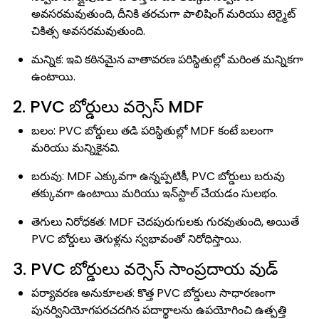
అవసరమవుతుంది, దీనికి తరచుగా పాలిషింగ్ మరియు టెర్మైట్
చికిత్స అవసరమవుతుంది.
మన్నిక: ఇవి కఠినమైన వాతావరణ పరిస్థితుల్లో మరింత మన్నికగా
ఉంటాయి.
2. PVC బోర్డులు వర్సెస్ MDF
బలం: PVC బోర్డులు తడి పరిస్థితుల్లో MDF కంటే బలంగా
మరియు మన్నికైనవి.
బరువు: MDF ఎక్కువగా ఉన్నప్పటికీ, PVC బోర్డులు బరువు
తక్కువగా ఉంటాయి మరియు ఇన్‌స్టాల్ చేయడం సులభం.
తెగులు నిరోధకత: MDF చెదపురుగులకు గురవుతుంది, అయితే
PVC బోర్డులు తెగుళ్లను స్వభావంతో నిరోధిస్తాయి.
3. PVC బోర్డులు వర్సెస్ సాంప్రదాయ వుడ్
పర్యావరణ అనుకూలత: కొత్త PVC బోర్డులు సాధారణంగా
పునర్వినియోగపరచదగిన పదార్థాలను ఉపయోగించి ఉత్పత్తి