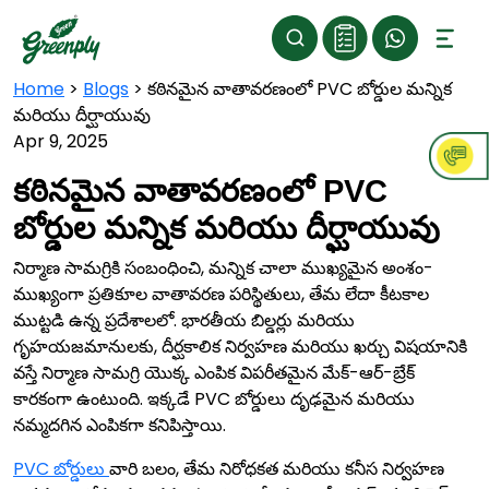
Home
>
Blogs
>
కఠినమైన వాతావరణంలో PVC బోర్డుల మన్నిక
మరియు దీర్ఘాయువు
Apr 9, 2025
కఠినమైన వాతావరణంలో PVC
బోర్డుల మన్నిక మరియు దీర్ఘాయువు
నిర్మాణ సామగ్రికి సంబంధించి, మన్నిక చాలా ముఖ్యమైన అంశం-
ముఖ్యంగా ప్రతికూల వాతావరణ పరిస్థితులు, తేమ లేదా కీటకాల
ముట్టడి ఉన్న ప్రదేశాలలో. భారతీయ బిల్డర్లు మరియు
గృహయజమానులకు, దీర్ఘకాలిక నిర్వహణ మరియు ఖర్చు విషయానికి
వస్తే నిర్మాణ సామగ్రి యొక్క ఎంపిక విపరీతమైన మేక్-ఆర్-బ్రేక్
కారకంగా ఉంటుంది. ఇక్కడే PVC బోర్డులు దృఢమైన మరియు
నమ్మదగిన ఎంపికగా కనిపిస్తాయి.
PVC బోర్డులు
వారి బలం, తేమ నిరోధకత మరియు కనీస నిర్వహణ