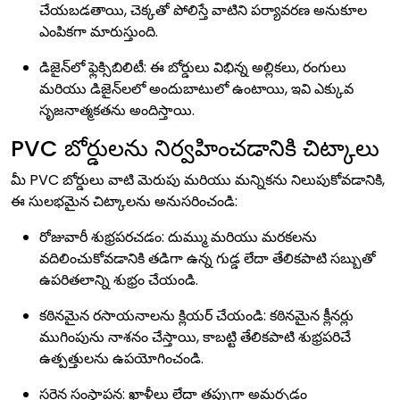
చేయబడతాయి, చెక్కతో పోలిస్తే వాటిని పర్యావరణ అనుకూల
ఎంపికగా మారుస్తుంది.
డిజైన్‌లో ఫ్లెక్సిబిలిటీ: ఈ బోర్డులు విభిన్న అల్లికలు, రంగులు
మరియు డిజైన్‌లలో అందుబాటులో ఉంటాయి, ఇవి ఎక్కువ
సృజనాత్మకతను అందిస్తాయి.
PVC బోర్డులను నిర్వహించడానికి చిట్కాలు
మీ PVC బోర్డులు వాటి మెరుపు మరియు మన్నికను నిలుపుకోవడానికి,
ఈ సులభమైన చిట్కాలను అనుసరించండి:
రోజువారీ శుభ్రపరచడం: దుమ్ము మరియు మరకలను
వదిలించుకోవడానికి తడిగా ఉన్న గుడ్డ లేదా తేలికపాటి సబ్బుతో
ఉపరితలాన్ని శుభ్రం చేయండి.
కఠినమైన రసాయనాలను క్లియర్ చేయండి: కఠినమైన క్లీనర్లు
ముగింపును నాశనం చేస్తాయి, కాబట్టి తేలికపాటి శుభ్రపరిచే
ఉత్పత్తులను ఉపయోగించండి.
సరైన సంస్థాపన: ఖాళీలు లేదా తప్పుగా అమర్చడం