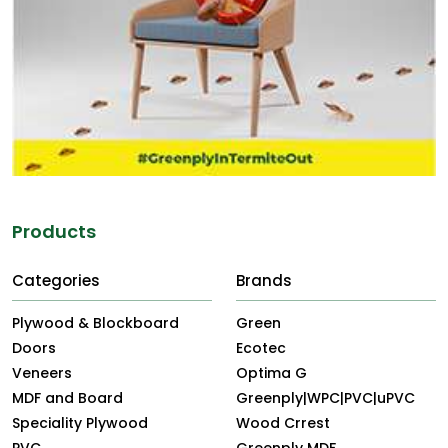
Products
Categories
Brands
Plywood & Blockboard
Green
Doors
Ecotec
Veneers
Optima G
MDF and Board
Greenply|WPC|PVC|uPVC
Speciality Plywood
Wood Crrest