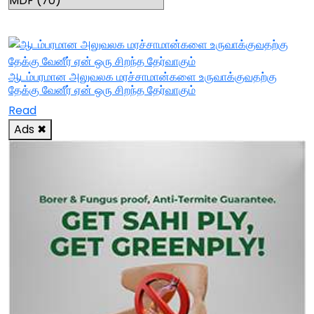
RELATED TOPICS
ஆடம்பரமான அலுவலக மரச்சாமான்களை உருவாக்குவதற்கு
தேக்கு வேனீர் ஏன் ஒரு சிறந்த தேர்வாகும்
Read
Ads
✖