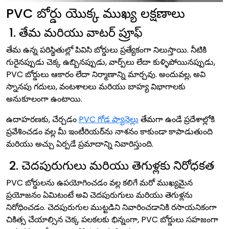
PVC బోర్డు యొక్క ముఖ్య లక్షణాలు
1. తేమ మరియు వాటర్ ప్రూఫ్
తేమ ఉన్న పరిస్థితుల్లో పివిసి బోర్డులు ప్రత్యేకంగా నిలుస్తాయి. నీటికి
గురైనప్పుడు చెక్క ఉబ్బినప్పుడు, వార్ప్‌లు లేదా కుళ్ళిపోయినప్పుడు,
PVC బోర్డులు ఆకారం లేదా నిర్మాణాన్ని మార్చవు. అందువల్ల, అవి
స్నానపు గదులు, వంటశాలలు మరియు బాహ్య విభాగాలకు
అనుకూలంగా ఉంటాయి.
ఉదాహరణకు, చేర్చడం
PVC గోడ ప్యానెల్లు
తేమగా ఉండే ప్రదేశాల్లోకి
ప్రవేశించడం వల్ల మీ ఇంటీరియర్‌ను నాశనం కాకుండా కాపాడుతుంది
మరియు అచ్చు ఏర్పడే ప్రమాదాన్ని నివారిస్తుంది.
2. చెదపురుగులు మరియు తెగుళ్లకు నిరోధకత
PVC బోర్డులను ఉపయోగించడం వల్ల కలిగే మరో ముఖ్యమైన
ప్రయోజనం ఏమిటంటే అవి చెదపురుగులు మరియు తెగుళ్లను
నిరోధించడం. చెదపురుగుల ముట్టడిని నివారించడానికి రసాయనికంగా
చికిత్స చేయాల్సిన చెక్క పలకలకు భిన్నంగా, PVC బోర్డులు సహజంగా