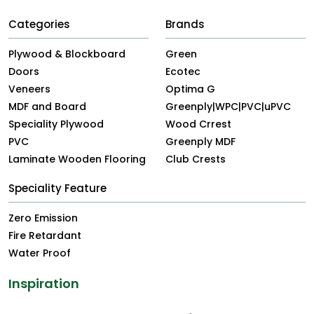
Categories
Brands
Plywood & Blockboard
Green
Doors
Ecotec
Veneers
Optima G
MDF and Board
Greenply|WPC|PVC|uPVC
Speciality Plywood
Wood Crrest
PVC
Greenply MDF
Laminate Wooden Flooring
Club Crests
Speciality Feature
Zero Emission
Fire Retardant
Water Proof
Inspiration