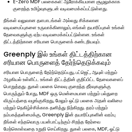
E-Zero MDF பலகைகள்: ஆரோக்கியமான சூழலுக்காக
குறைந்த உமிழ்வுகளுடன் வடிவமைக்கப்பட்டுள்ளது.
நீங்கள் வலுவான தளபாடங்கள் அல்லது சிக்கலான
வடிவமைப்புகளை உருவாக்கினாலும், எங்கள் தயாரிப்புகள் உங்கள்
தேவைகளுக்கு ஏற்ப வடிவமைக்கப்பட்டுள்ளன. உங்கள்
திட்டத்திற்கான சரியான பொருளைக் கண்டறியவும்.
Greenply இல் உங்கள் திட்டத்திற்கான
சரியான பொருளைத் தேர்ந்தெடுக்கவும்
சரியான பொருளைத் தேர்ந்தெடுப்பது, பட்ஜெட், ஆயுள் மற்றும்
அழகியல் உள்ளிட்ட உங்கள் திட்டத்தின் குறிப்பிட்ட தேவைகளைப்
பொறுத்தது. துகள் பலகை செலவு குறைந்த தீர்வுகளுக்கு
பொருந்தும் போது, ​​MDF ஒரு மென்மையான மற்றும் பல்துறை
விருப்பத்தை வழங்குகிறது, மேலும் ஒட்டு பலகை அதன் வலிமை
மற்றும் நெகிழ்ச்சிக்காக தனித்து நிற்கிறது. தரம் மற்றும்
நம்பகத்தன்மைக்கு, Greenply இன் தயாரிப்புகளின் வரம்பு
நீங்கள் எந்தவொரு பயன்பாட்டிற்கும் சிறந்த தேர்வை
மேற்கொள்வதை உறுதி செய்கிறது. துகள் பலகை, MDF, ஒட்டு