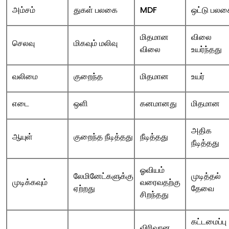
அம்சம்
துகள் பலகை
MDF
ஒட்டு பலக
மிதமான
விலை
செலவு
மிகவும் மலிவு
விலை
உயர்ந்தது
வலிமை
குறைந்த
மிதமான
உயர்
எடை
ஒளி
கனமானது
மிதமான
அதிக
ஆயுள்
குறைந்த நீடித்தது
நீடித்தது
நீடித்தது
ஓவியம்
லேமினேட்களுக்கு
முடித்தல்
முடிக்கவும்
வரைவதற்கு
ஏற்றது
தேவை
சிறந்தது
கட்டமைப்பு
விரிவான