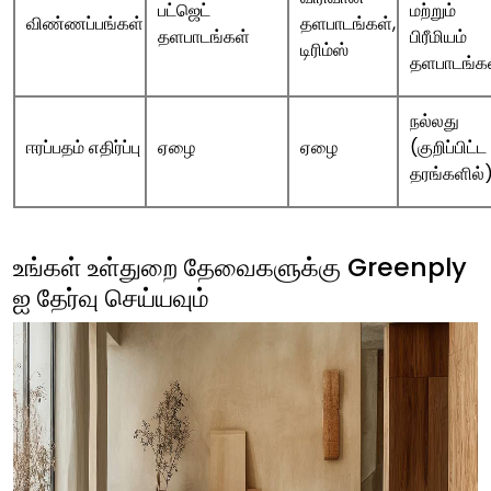
பட்ஜெட்
மற்றும்
விண்ணப்பங்கள்
தளபாடங்கள்,
தளபாடங்கள்
பிரீமியம்
டிரிம்ஸ்
தளபாடங்க
நல்லது
ஈரப்பதம் எதிர்ப்பு
ஏழை
ஏழை
(குறிப்பிட்ட
தரங்களில்
உங்கள் உள்துறை தேவைகளுக்கு Greenply
ஐ தேர்வு செய்யவும்