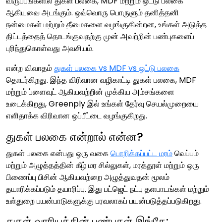
விருப்பங்களில் துகள் பலகை, MDF மற்றும் ஒட்டு பலகை
ஆகியவை அடங்கும். ஒவ்வொரு பொருளும் தனித்தனி
நன்மைகள் மற்றும் தீமைகளை வழங்குகின்றன, உங்கள் அடுத்த
திட்டத்தைத் தொடங்குவதற்கு முன் அவற்றின் பண்புகளைப்
புரிந்துகொள்வது அவசியம்.
என்ற விவாதம்
துகள் பலகை vs MDF vs ஒட்டு பலகை
தொடர்கிறது. இந்த விரிவான வழிகாட்டி துகள் பலகை, MDF
மற்றும் ப்ளைவுட் ஆகியவற்றின் முக்கிய அம்சங்களை
உடைக்கிறது, Greenply இல் உங்கள் தேர்வு செயல்முறையை
எளிதாக்க விரிவான ஒப்பீட்டை வழங்குகிறது.
துகள் பலகை என்றால் என்ன?
துகள் பலகை என்பது ஒரு வகை
பொறிக்கப்பட்ட மரம்
வெப்பம்
மற்றும் அழுத்தத்தின் கீழ் மர சில்லுகள், மரத்தூள் மற்றும் ஒரு
பிணைப்பு பிசின் ஆகியவற்றை அழுத்துவதன் மூலம்
தயாரிக்கப்படும் தயாரிப்பு. இது பட்ஜெட் நட்பு தளபாடங்கள் மற்றும்
உள்துறை பயன்பாடுகளுக்கு பரவலாகப் பயன்படுத்தப்படுகிறது.
துகள் வாரியத்தின் பண்புகள் இங்கே: