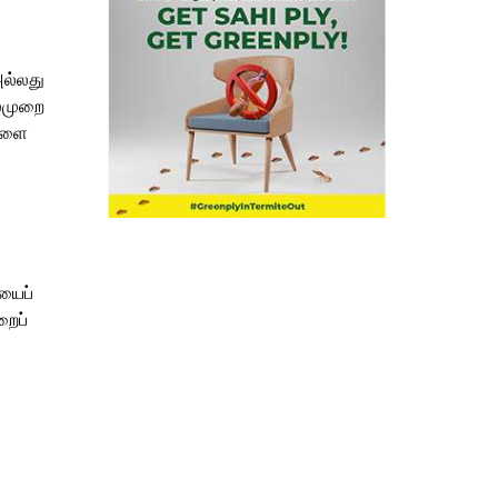
அல்லது
ல்முறை
்களை
யைப்
றைப்
F