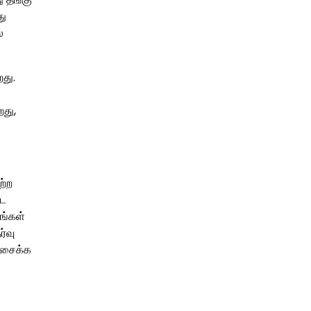
து
்
து.
து,
ற்ற
்ட
டங்கள்
்வு
அசைக்க