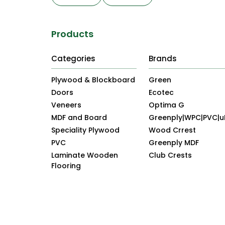
Products
Categories
Brands
Plywood & Blockboard
Green
Doors
Ecotec
Veneers
Optima G
MDF and Board
Greenply|WPC|PVC|
Speciality Plywood
Wood Crrest
PVC
Greenply MDF
Laminate Wooden
Club Crests
Flooring