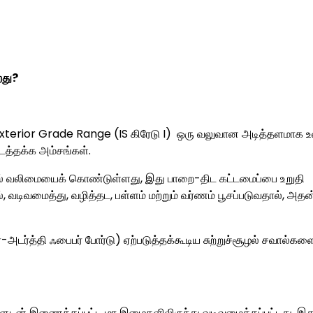
றது?
xterior Grade Range (IS கிரேடு I) ஒரு வலுவான அடித்தளமாக உ
டத்தக்க அம்சங்கள்.
ளில் வலிமையைக் கொண்டுள்ளது, இது பாறை-திட கட்டமைப்பை உறுதி
 வடிவமைத்து, வழித்தட, பள்ளம் மற்றும் வர்ணம் பூசப்படுவதால், அதன
அடர்த்தி ஃபைபர் போர்டு) ஏற்படுத்தக்கூடிய சுற்றுச்சூழல் சவால்கள
களுடன் இணைக்கப்பட்ட மர இழைகளிலிருந்து வடிவமைக்கப்பட்டது, இது