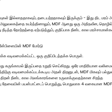
ளவுகள் இல்லாததாகவும், தடையற்றதாகவும் இருக்கும் - இது திட மரம் 
லது அலுவலகத்தை உயர்த்தினாலும், MDF ஆனது ஒரு அதிநவீன, தொழி
நீடித்த தோற்றத்தை ஏற்படுத்தும், குறிப்பாக நீண்ட கால மரச்சாமான
கிரீன்பிளையின் MDF போர்டு
்க வடிவமைக்கப்பட்ட ஒரு குறிப்பிடத்தக்க பொருள்.
ு சுருங்காமல் இருப்பதை உறுதி செய்கிறது. ஒரே மாதிரியான வலிமை
த்திற்கு வடிவமைக்கப்படக்கூடிய அதன் திறனுடன், MDF மிகவும் பல்து
ும் திறன் நீண்ட கால அலங்காரங்களை உருவாக்குவதற்கான சிறந்த
்பு தேவையின் பயன்பாட்டைப் பொறுத்து, பொதுவாக 4 வகையான MD