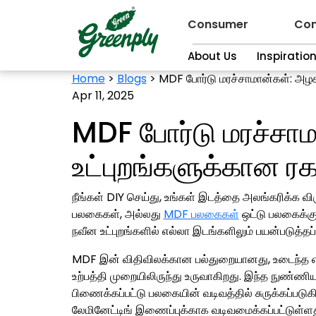
Consumer
Con
About Us
Inspiratio
Home
>
Blogs
>
MDF போர்டு மரச்சாமான்கள்: அழக
Apr 11, 2025
MDF போர்டு மரச்சா
உட்புறங்களுக்கான ரக
நீங்கள் DIY செய்து, உங்கள் இடத்தை அலங்கரிக்க விர
பலகைகள், அல்லது
MDF பலகைகள்
ஒட்டு பலகைக்கு
நவீன உட்புறங்களில் எல்லா இடங்களிலும் பயன்படுத்தப
MDF இன் விதிவிலக்கான பல்துறையானது, உடைந்த எஞ
உற்பத்தி முறையிலிருந்து உருவாகிறது. இந்த நுண்ணி
பிணைக்கப்பட்டு பலகையின் வடிவத்தில் சுருக்கப்படு
லேமினேட்டிங் இணைப்புக்காக வடிவமைக்கப்பட்டுள்ள