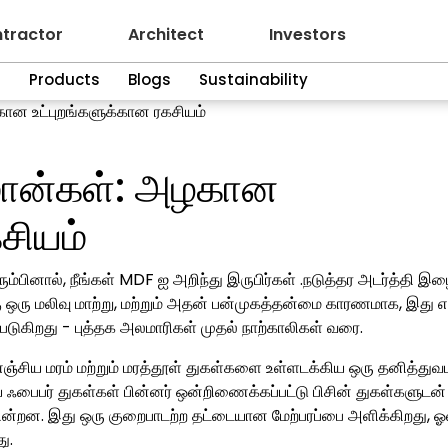
tractor
Architect
Investors
n
Products
Blogs
Sustainability
ான உட்புறங்களுக்கான ரகசியம்
மான்கள்: அழகான
சியம்
ும்பினால், நீங்கள் MDF ஐ அறிந்து இருபிர்கள் .நடுத்தர அடர்த்தி இ
 ஒரு மலிவு மாற்று, மற்றும் அதன் பன்முகத்தன்மை காரணமாக, இது எ
்படுகிறது - புத்தக அலமாரிகள் முதல் நாற்காலிகள் வரை.
்சிய மரம் மற்றும் மரத்தூள் துகள்களை உள்ளடக்கிய ஒரு தனித்து
ய ஃபைபர் துகள்கள் பின்னர் ஒன்றிணைக்கப்பட்டு பிசின் துகள்களுடன்
கின்றன. இது ஒரு குறைபாடற்ற தட்டையான மேற்பரப்பை அளிக்கிறது, ஓவ
து.