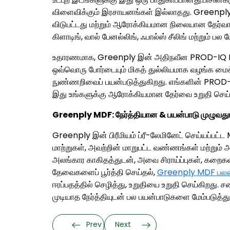
விளைவிக்கும் இரசாயனங்கள் இல்லாதது. Greenply
விடுபட்டது மற்றும் ஆரோக்கியமான நிலையான தேர்வாக
கிளாடிங், வால் பேனல்லிங், ஃபால்ஸ் சீலிங் மற்றும் 
உதாரணமாக, Greenply இன் அதிநவீன PROD-IQ NEO
ஒவ்வொரு போர்டையும் மிகத் துல்லியமாக வழங்க மை
நுண்ணறிவைப் பயன்படுத்துகிறது. எங்களின் PROD-
இது உங்களுக்கு ஆரோக்கியமான தேர்வை உறுதி செய்
Greenply MDF: நேர்த்தியான & பயன்பாடு முழுவதும
Greenply இன் பிரீமியம் ப்ரீ-லேமினேட் செய்யப்பட்
மாற்றுகள், அவற்றின் மாறுபட்ட வண்ணங்கள் மற்றும்
அலங்கார காகிதத்துடன், அவை சிராய்ப்புகள், கறைகள் 
தேவைகளைப் பூர்த்தி செய்தல்,
Greenply MDF பல
ஈரப்பதத்தில் செழித்து, உறுதியை உறுதி செய்கிறத
முடியாத நேர்த்தியுடன் பல பயன்பாடுகளை மேம்படுத்த
Prev
Next