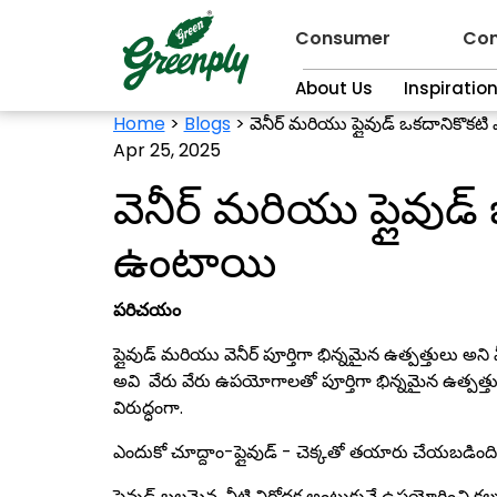
Consumer
Con
About Us
Inspiratio
Home
>
Blogs
>
వెనీర్ మరియు ప్లైవుడ్ ఒకదానికొకట
Apr 25, 2025
వెనీర్ మరియు ప్లైవుడ్
ఉంటాయి
పరిచయం
ప్లైవుడ్ మరియు వెనీర్ పూర్తిగా భిన్నమైన ఉత్పత్తులు అ
అవి వేరు వేరు ఉపయోగాలతో పూర్తిగా భిన్నమైన ఉత్పత్త
విరుద్ధంగా.
ఎందుకో చూద్దాం-ప్లైవుడ్ - చెక్కతో తయారు చేయబడింద
ప్లైవుడ్ బలమైన, నీటి నిరోధక అంటుకునే ఉపయోగించి కల్ప