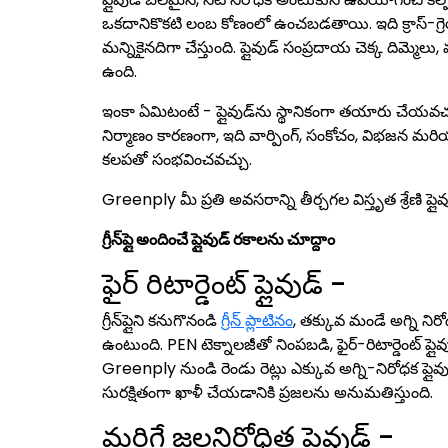
ఒకదానికొకటి లంబ కోణంలో ఉంచబడతాయి. ఇది క్రాస్-గ్రెయ
మన్నికైనదిగా చేస్తుంది. ప్లైవుడ్ సంప్రదాయ చెక్క దిమ్మ
ఉంది.
ఇంకా ఏమిటంటే - ప్లైవుడ్‌ను స్థానికంగా తయారు చేయవచ
నిర్మాణం కారణంగా, ఇది వార్పింగ్, సంకోచం, విభజన మర
కలపతో సంభవించవచ్చు.
Greenply మీ ప్రతి అవసరాన్ని తీర్చగల విస్తృత శ్రేణి ప్లైవు
గ్రీన్‌ప్లై అందించే ప్లైవుడ్ రకాలను చూద్దాం
ఫైర్ రిటార్డెంట్ ప్లైవుడ్ -
గ్రీన్‌ప్లైని కనుగొనండి
గ్రీన్ ప్లాటినం
, తక్కువ మండే అగ్ని నిరో
ఉంటుంది. PEN టెక్నాలజీతో నింపబడి, ఫైర్-రిటార్డెంట్ ప్లై
Greenply నుండి రెండు రెట్లు ఎక్కువ అగ్ని-నిరోధక ప్లైవుడ్
సురక్షితంగా ఖాళీ చేయడానికి ప్రజలను అనుమతిస్తుంది.
మరిగే జలనిరోధిత ప్లైవుడ్ -