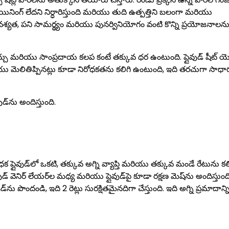
ినింగ్ లేదని నిర్ధారిస్తుంది మరియు తుది ఉత్పత్తిని బలంగా మరియు
ెలు, వశ్యత, పని సామర్థ్యం మరియు పునర్వినియోగం వంటి కొన్ని ప్రయోజనాలను
్చు మరియు సాంప్రదాయ కలప కంటే తక్కువ ధర ఉంటుంది. ప్లైవుడ్ షీట్ య
ియు మెలితిప్పినట్లు కూడా నిరోధకతను కలిగి ఉంటుంది, ఇది తరచుగా సాధ
డ్‌ను అందిస్తుంది.
ధక ప్లైవుడ్‌లో ఒకటి, తక్కువ అగ్ని వ్యాప్తి మరియు తక్కువ మండే రేటును కల
వుడ్ వెనిర్ లేయర్‌ల మధ్య మరియు ప్లైవుడ్‌పై కూడా రక్షణ మెష్‌ను అందిస్తుంది
‌ను పొందండి, ఇది 2 రెట్లు సురక్షితమైనదిగా చేస్తుంది. ఇది అగ్ని ప్రమాదాన్న