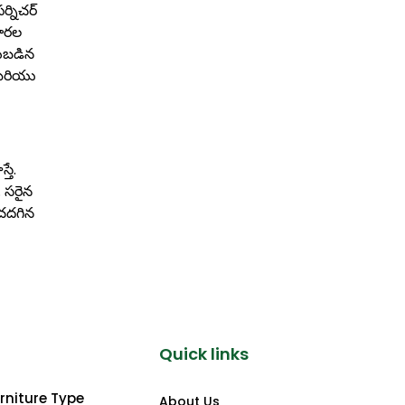
్నిచర్
పొరల
యబడిన
 మరియు
తే.
. సరైన
ంచదగిన
Quick links
rniture Type
About Us