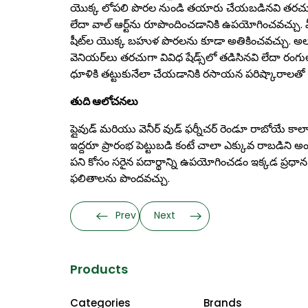
యొక్క లోపలి పొరల నుండి తయారు చేయబడినవి తరచుగా ఆస
లేదా వాల్ ఆర్ట్‌ను రూపొందించడానికి ఉపయోగించవచ్చు. మీ
షీట్‌ల యొక్క బహుళ పొరలను కూడా అతికించవచ్చు. 
వెనియర్‌లు తరచుగా వివిధ షేడ్స్‌లో తడిసినవి లేదా ర
ధూళికి తట్టుకునేలా చేయడానికి రసాయన పరిష్కారాలతో 
తుది ఆలోచనలు
ప్లైవుడ్ మరియు వెనీర్ వుడ్ ఫర్నీచర్ రెండూ రాబోయే కాలా
ఇద్దరూ ప్రారంభ పెట్టుబడి కంటే చాలా ఎక్కువ రాబడిని అంది
పని కోసం సరైన పదార్థాన్ని ఉపయోగించడం ఇక్కడ ప్రధాన
ఫలితాలను పొందవచ్చు.
Prev
Next
Products
Categories
Brands