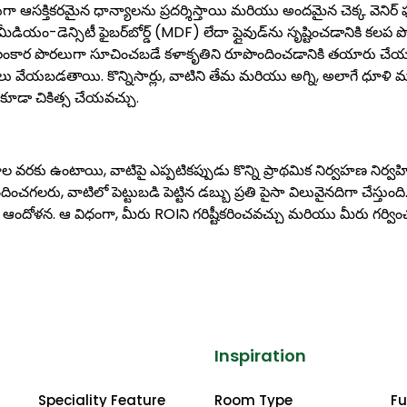
క్తికరమైన ధాన్యాలను ప్రదర్శిస్తాయి మరియు అందమైన చెక్క వెనిర్ ఫర
డియం-డెన్సిటీ ఫైబర్‌బోర్డ్ (MDF) లేదా ప్లైవుడ్‌ను సృష్టించడానికి కలప 
అలంకార పొరలుగా సూచించబడే కళాకృతిని రూపొందించడానికి తయారు చే
ంగులు వేయబడతాయి. కొన్నిసార్లు, వాటిని తేమ మరియు అగ్ని, అలాగే ధూళి
కూడా చికిత్స చేయవచ్చు.
ల వరకు ఉంటాయి, వాటిపై ఎప్పటికప్పుడు కొన్ని ప్రాథమిక నిర్వహణ నిర్వహిస్
ంచగలరు, వాటిలో పెట్టుబడి పెట్టిన డబ్బు ప్రతి పైసా విలువైనదిగా చేస్తుంది
 ఆందోళన. ఆ విధంగా, మీరు ROIని గరిష్టీకరించవచ్చు మరియు మీరు గర్వి
Inspiration
Speciality Feature
Room Type
Fu