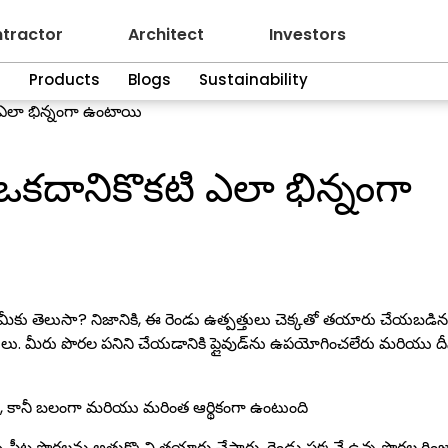
tractor
Architect
Investors
n
Products
Blogs
Sustainability
ి ఎలా భిన్నంగా ఉంటాయి
 ఒకదానికొకటి ఎలా భిన్నంగా
ని మీకు తెలుసా? నిజానికి, ఈ రెండు ఉత్పత్తులు చెక్కతో తయారు చేయబడినప్
ులు. మీరు పొరల పనిని చేయడానికి ప్లైవుడ్‌ను ఉపయోగించలేరు మరియు దీన
ి, కానీ బలంగా మరియు మరింత ఆర్థికంగా ఉంటుంది
 షీట్ల పొరలను అతుక్కొని తయారు చేస్తారు. రెండు ప్రక్కనే ఉన్న పొరల గిం