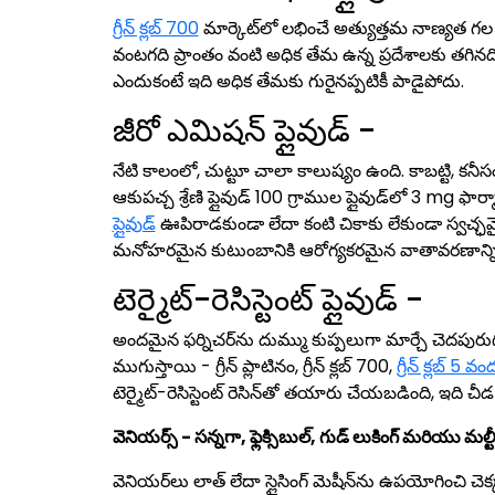
గ్రీన్ క్లబ్ 700
మార్కెట్‌లో లభించే అత్యుత్తమ నాణ్యత గల
వంటగది ప్రాంతం వంటి అధిక తేమ ఉన్న ప్రదేశాలకు తగినది
ఎందుకంటే ఇది అధిక తేమకు గురైనప్పటికీ పాడైపోదు.
జీరో ఎమిషన్ ప్లైవుడ్ -
నేటి కాలంలో, చుట్టూ చాలా కాలుష్యం ఉంది. కాబట్టి, 
ఆకుపచ్చ శ్రేణి ప్లైవుడ్ 100 గ్రాముల ప్లైవుడ్‌లో 3 mg ఫ
ప్లైవుడ్
ఊపిరాడకుండా లేదా కంటి చికాకు లేకుండా స్వచ్ఛ
మనోహరమైన కుటుంబానికి ఆరోగ్యకరమైన వాతావరణాన్ని నిర
టెర్మైట్-రెసిస్టెంట్ ప్లైవుడ్ -
అందమైన ఫర్నిచర్‌ను దుమ్ము కుప్పలుగా మార్చే చెదపురుగుల
ముగుస్తాయి - గ్రీన్ ప్లాటినం, గ్రీన్ క్లబ్ 700,
గ్రీన్ క్లబ్ 5 ​​వ
టెర్మైట్-రెసిస్టెంట్ రెసిన్‌తో తయారు చేయబడింది, ఇది చీడ
వెనియర్స్ - సన్నగా, ఫ్లెక్సిబుల్, గుడ్ లుకింగ్ మరియు మల్ట
వెనియర్‌లు లాత్ లేదా స్లైసింగ్ మెషీన్‌ను ఉపయోగించి చెక