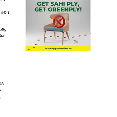
 కలిగి
ొక్క
ారణ
ిగి
.
ి