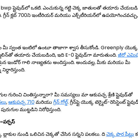
 bwp ప్లైవుడ్‌లో ఒకటి. ఎంచుకున్న గట్టి చెక్క జాతులతో తయారు చేయబడి
. గ్రీన్ క్లబ్ 700ని ఇంటీరియర్ మరియు ఎక్స్‌టీరియర్‌లో ఉపయోగించవచ్చు,
కనీసం మీ స్వంత ఇంటిలో ఉంటూ తాజాగా శ్వాస తీసుకోండి. Greenply యొక్క
ార్మాలిన్‌తో తయారు చేయబడింది, ఇది E-0 ప్లైవుడ్‌గా మారుతుంది.
జీరో ఎమిష
మైన ఇండోర్ గాలి నాణ్యతను అందిస్తుంది. అందువల్ల, మీకు మరియు మీ
్ధారిస్తుంది.
 గురించి చింతిస్తున్నారా? మీ సమస్యలు మా ఆకుపచ్చ శ్రేణి ప్లైవుడ్‌తో
ందలు
,
ఆకుపచ్చ 710
మరియు
గ్రీన్ గోల్డ్
. గ్రీన్‌ప్లై యొక్క టెర్మైట్-రెసిస్టెంట్ ప్లైవుడ
 పురుగుల ముట్టడిని నిరోధిస్తుంది.
ీ-పర్పస్
్క బ్లాకుల నుండి ఒలిచిన చెక్కతో చేసిన సన్నని పలకలు. ది
చెక్క పొర షీట్లు
క