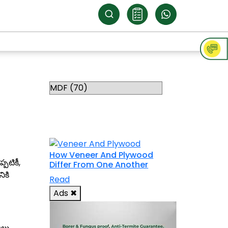
Categories
RELATED
TOPICS
How Veneer And Plywood
పటికీ,
Differ From One Another
ికి
Read
Ads
✖
జలు