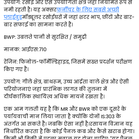
उपयोग: रसोई और ऐसे उपयोगिता क्षेत्र जहाँ नियमित रूप से
नमी रहती है। यह अक्सर
फर्नीचर के लिए सबसे अच्छी
प्लाईवुड
मॉड्यूलर रसोईघरों में जहां शटर भाप, छींटों और बार-
बार सफाई का सामना करते हैं।
BWP: उबलते पानी से सुरक्षित / समुद्री
मानक: आईएस:710
रेजिन: फिनोल-फॉर्मेल्डिहाइड, जिसमें सख्त प्रदर्शन परीक्षण
किए गए हैं।
उपयोग: गीले क्षेत्र, बाथरूम, उच्च आर्द्रता वाले क्षेत्र और ऐसी
परियोजनाएं जहां प्रारंभिक लागत की तुलना में
दीर्घकालिक स्थायित्व अधिक मायने रखता है।
एक आम गलती यह है कि MR और BWR को एक दूसरे के
पर्यायवाची मान लिया जाता है क्योंकि दोनों IS:303 के
अंतर्गत आ सकते हैं। जबकि ऐसा नहीं है।रसायन विज्ञान यह
निर्धारित करता है कि कोई पैनल कब और कैसे खराब होगा।
किसी भी बिक्री में पहला सवाल यह होना चाहिए: "यह पैनल