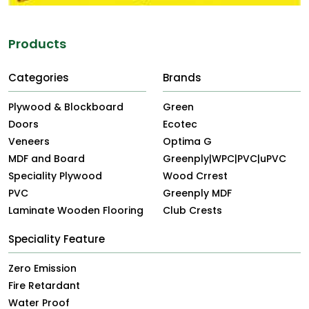
Products
Categories
Brands
Plywood & Blockboard
Green
Doors
Ecotec
Veneers
Optima G
MDF and Board
Greenply|WPC|PVC|uPVC
Speciality Plywood
Wood Crrest
PVC
Greenply MDF
Laminate Wooden Flooring
Club Crests
Speciality Feature
Zero Emission
Fire Retardant
Water Proof