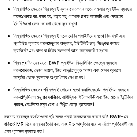
নিম্নলিখিত ক্ষেত্রে গ্রিনপ্লাই ক্লাব ৫০০-এর মতো এমআর প্লাইউড ব্যবহার
করুন:শোবার ঘর, বসার ঘর, পড়ার ঘর, পোশাক রাখার আলমারি এবং দেয়ালের
ইউনিটগুলো ভেজা জায়গা থেকে দূরে রাখুন।
নিম্নলিখিত ক্ষেত্রে গ্রিনপ্লাই ৭১০ মেরিন প্লাইউডের মতো বিডব্লিউআর
প্লাইউড ব্যবহার করুন:মডুলার রান্নাঘর, ইউটিলিটি রুম, সিঙ্কের কাছের
ক্যাবিনেট এবং বাষ্প বা ছিটার সংস্পর্শে আসা অভ্যন্তরীণ স্থান।
গ্রিন প্ল্যাটিনামের মতো BWP প্লাইউড নিম্নলিখিত ক্ষেত্রে ব্যবহার
করুন:বাথরুম, ভেজা জায়গা, উচ্চ আর্দ্রতাযুক্ত অঞ্চল এবং যেসব প্রকল্পে
আর্দ্রতা থেকে সুরক্ষাকে অগ্রাধিকার দেওয়া হয়।
নিম্নলিখিত ক্ষেত্রে গ্রীনপ্লাই গোল্ডের মতো ক্যালিব্রেটেড প্লাইউড ব্যবহার
করুন:প্রিমিয়াম মডুলার ফার্নিচার, বাণিজ্যিক ফিট-আউট এবং উচ্চ মানের ইন্টেরিয়র
প্রকল্প, যেগুলিতে মসৃণ রেখা ও নিখুঁত জোড় প্রয়োজন।
সবচেয়ে ব্যয়বহুল ব্যর্থতাগুলো দুটি সহজ পন্থা অবলম্বনের কারণে ঘটে: BWR-এর
পরিবর্তে MR দিয়ে রান্নাঘর তৈরি করা, এবং উচ্চ আর্দ্রতার ঘরে আর্দ্রতা-প্রতিরোধী নয়
এমন প্যানেল ব্যবহার করা।