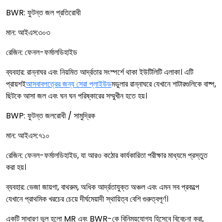
BWR: ফুটন্ত জল প্রতিরোধী
মান: আইএস:৩০৩
রেজিন: ফেনল-ফর্মালডিহাইড
ব্যবহার: রান্নাঘর এবং নিয়মিত আর্দ্রতার সংস্পর্শে থাকা ইউটিলিটি এলাকা। এটি
প্রায়শই
আসবাবপত্রের জন্য সেরা প্লাইউড
মডুলার রান্নাঘরে যেখানে শাটারগুলিকে বাষ্প,
ছিটকে আসা জল এবং ঘন ঘন পরিষ্কারের সম্মুখীন হতে হয়।
BWP: ফুটন্ত জলরোধী / সামুদ্রিক
মান: আইএস:৭১০
রেজিন: ফেনল-ফর্মালডিহাইড, যা আরও কঠোর কার্যকারিতা পরীক্ষার মাধ্যমে প্রস্তুত
করা হয়।
ব্যবহার: ভেজা জায়গা, বাথরুম, অধিক আর্দ্রতাযুক্ত অঞ্চল এবং এমন সব প্রকল্পে
যেখানে প্রাথমিক খরচের চেয়ে দীর্ঘমেয়াদী স্থায়িত্ব বেশি গুরুত্বপূর্ণ।
একটি সাধারণ ভুল হলো MR এবং BWR-কে বিনিময়যোগ্য হিসেবে বিবেচনা করা,