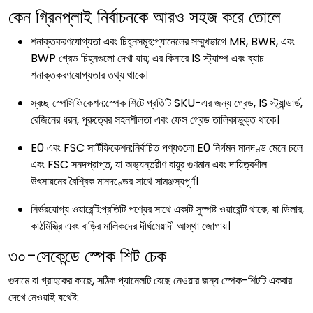
কেন গ্রিনপ্লাই নির্বাচনকে আরও সহজ করে তোলে
শনাক্তকরণযোগ্যতা এবং চিহ্নসমূহ:প্যানেলের সম্মুখভাগে MR, BWR, এবং
BWP গ্রেড চিহ্নগুলো দেখা যায়; এর কিনারে IS স্ট্যাম্প এবং ব্যাচ
শনাক্তকরণযোগ্যতার তথ্য থাকে।
স্বচ্ছ স্পেসিফিকেশন:স্পেক শিটে প্রতিটি SKU-এর জন্য গ্রেড, IS স্ট্যান্ডার্ড,
রেজিনের ধরন, পুরুত্বের সহনশীলতা এবং ফেস গ্রেড তালিকাভুক্ত থাকে।
E0 এবং FSC সার্টিফিকেশন:নির্বাচিত পণ্যগুলো E0 নির্গমন মানদণ্ড মেনে চলে
এবং FSC সনদপ্রাপ্ত, যা অভ্যন্তরীণ বায়ুর গুণমান এবং দায়িত্বশীল
উৎসায়নের বৈশ্বিক মানদণ্ডের সাথে সামঞ্জস্যপূর্ণ।
নির্ভরযোগ্য ওয়ারেন্টি:প্রতিটি পণ্যের সাথে একটি সুস্পষ্ট ওয়ারেন্টি থাকে, যা ডিলার,
কাঠমিস্ত্রি এবং বাড়ির মালিকদের দীর্ঘমেয়াদী আস্থা জোগায়।
৩০-সেকেন্ডে স্পেক শিট চেক
গুদামে বা গ্রাহকের কাছে, সঠিক প্যানেলটি বেছে নেওয়ার জন্য স্পেক-শিটটি একবার
দেখে নেওয়াই যথেষ্ট: