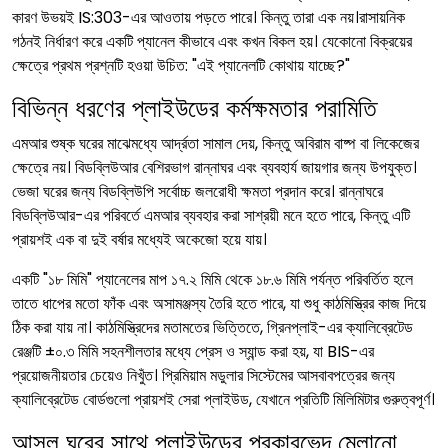
কারণ উভয়ই IS:303-এর আওতায় পড়তে পারে। কিন্তু তারা এক নয়।রাসায়নিক
গঠনই নির্ধারণ করে একটি প্যানেল কীভাবে এবং কখন বিকল হয়। যেকোনো বিক্রয়ের
ক্ষেত্রে প্রথম প্রশ্নটি হওয়া উচিত: "এই প্যানেলটি কোথায় যাচ্ছে?"
বিভিন্ন ধরণের প্লাইউডের কর্মক্ষমতার পরামিতি
এমআর শুষ্ক ঘরের মাঝেমধ্যে আর্দ্রতা সামাল দেয়, কিন্তু অবিরাম বাষ্প বা লিকেজের
ক্ষেত্রে নয়। বিডব্লিউআর বেশিরভাগ রান্নাঘর এবং ব্যবহার্য জায়গার জন্য উপযুক্ত।
ভেজা ঘরের জন্য বিডব্লিউপি সর্বোচ্চ জলরোধী ক্ষমতা প্রদান করে। রান্নাঘরে
বিডব্লিউআর-এর পরিবর্তে এমআর ব্যবহার করা সাশ্রয়ী মনে হতে পারে, কিন্তু এটি
প্রায়শই এক বা দুই বর্ষার মধ্যেই অকেজো হয়ে যায়।
একটি "১৮ মিমি" প্যানেলের মাপ ১৭.২ মিমি থেকে ১৮.৬ মিমি পর্যন্ত পরিবর্তিত হলে
তাতে ধাপের মতো ফাঁক এবং অসামঞ্জস্য তৈরি হতে পারে, যা শুধু কাঠমিস্ত্রির কাজ দিয়ে
ঠিক করা যায় না। কাঠমিস্ত্রিদের মতামতের ভিত্তিতে, গ্রিনপ্লাই-এর ক্যালিব্রেটেড
রেঞ্জটি ±০.৩ মিমি সহনশীলতার মধ্যে প্রেস ও স্যান্ড করা হয়, যা BIS-এর
প্রয়োজনীয়তার চেয়েও নিখুঁত। প্রিমিয়াম মডুলার সিস্টেমের আসবাবপত্রের জন্য
ক্যালিব্রেটেড বোর্ডগুলো প্রায়শই সেরা প্লাইউড, যেখানে প্রতিটি মিলিমিটার গুরুত্বপূর্ণ।
আসল ঘরের সাথে প্লাইউডের প্রকারভেদ মেলানো