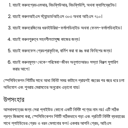
যাচাই করুনগ্রেডএমআর, বিডব্লিউআর, বিডব্লিউপি, অথবা ক্যালিব্রেটেড।
যাচাই করুনআইএস স্ট্যান্ডার্ডআইএস ৩০৩ অথবা আইএস ৭১০।
যাচাই করুনরেজিনের ধরনইউরিয়া-ফর্মালডিহাইড অথবা ফেনল-ফর্মালডিহাইড।
যাচাই করুনপুরুত্ব সহনশীলতাসূক্ষ্ম কাজের জন্য।
যাচাই করুনফেস গ্রেডপ্রাকৃতিক, বার্নিশ করা বা রঙ করা ফিনিশের জন্য।
যাচাই করুনমূল্য-থেকে-পরিষেবা-জীবন অনুপাতআরও সস্তা বিকল্প সুপারিশ
করার আগে।
স্পেসিফিকেশন শিটটির সাথে আধা মিনিট সময় কাটালে প্রায়শই বছরের পর বছর ধরে চলা
অভিযোগ এবং পুনরায় মেরামতের অনুরোধ এড়ানো যায়।
উপসংহার
আসবাবপত্রের জন্য সেরা প্লাইউড কোনো একটি নির্দিষ্ট পণ্যের নাম নয়। এটি সঠিক
প্রশ্ন জিজ্ঞাসা করা, স্পেসিফিকেশন শিটটি সঠিকভাবে পড়া এবং প্রতিটি নির্দিষ্ট ব্যবহারের
সাথে প্লাইউডের গ্রেড ও ধরন মেলানোর ফল। একবার আপনি গ্রেড, আইএস