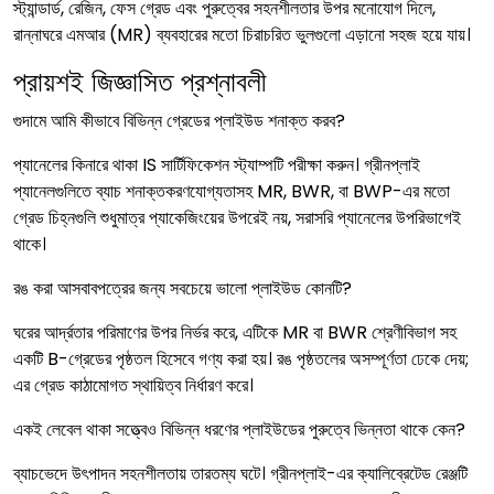
স্ট্যান্ডার্ড, রেজিন, ফেস গ্রেড এবং পুরুত্বের সহনশীলতার উপর মনোযোগ দিলে,
রান্নাঘরে এমআর (MR) ব্যবহারের মতো চিরাচরিত ভুলগুলো এড়ানো সহজ হয়ে যায়।
প্রায়শই জিজ্ঞাসিত প্রশ্নাবলী
গুদামে আমি কীভাবে বিভিন্ন গ্রেডের প্লাইউড শনাক্ত করব?
প্যানেলের কিনারে থাকা IS সার্টিফিকেশন স্ট্যাম্পটি পরীক্ষা করুন। গ্রীনপ্লাই
প্যানেলগুলিতে ব্যাচ শনাক্তকরণযোগ্যতাসহ MR, BWR, বা BWP-এর মতো
গ্রেড চিহ্নগুলি শুধুমাত্র প্যাকেজিংয়ের উপরেই নয়, সরাসরি প্যানেলের উপরিভাগেই
থাকে।
রঙ করা আসবাবপত্রের জন্য সবচেয়ে ভালো প্লাইউড কোনটি?
ঘরের আর্দ্রতার পরিমাণের উপর নির্ভর করে, এটিকে MR বা BWR শ্রেণীবিভাগ সহ
একটি B-গ্রেডের পৃষ্ঠতল হিসেবে গণ্য করা হয়। রঙ পৃষ্ঠতলের অসম্পূর্ণতা ঢেকে দেয়;
এর গ্রেড কাঠামোগত স্থায়িত্ব নির্ধারণ করে।
একই লেবেল থাকা সত্ত্বেও বিভিন্ন ধরণের প্লাইউডের পুরুত্বে ভিন্নতা থাকে কেন?
ব্যাচভেদে উৎপাদন সহনশীলতায় তারতম্য ঘটে। গ্রীনপ্লাই-এর ক্যালিব্রেটেড রেঞ্জটি