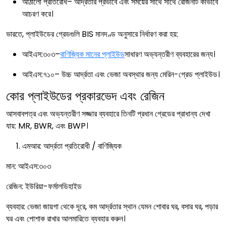
আঠালো প্রতিরোধ– আর্দ্রতার প্রভাবে এবং সময়ের সাথে সাথে রেজিনটি কীভাবে
আচরণ করে।
ভারতে, প্লাইউডের গ্রেডগুলি BIS মানদণ্ড অনুসারে নির্ধারণ করা হয়:
আইএস:৩০৩–
বাণিজ্যিক মানের প্লাইউড
সাধারণ অভ্যন্তরীণ ব্যবহারের জন্য।
আইএস:৭১০– উচ্চ আর্দ্রতা এবং ভেজা অবস্থার জন্য মেরিন-গ্রেড প্লাইউড।
কোর প্লাইউডের প্রকারভেদ এবং রেজিন
আসবাবপত্র এবং অভ্যন্তরীণ সজ্জার ব্যবহারে তিনটি প্রধান গ্রেডের প্রাধান্য দেখা
যায়: MR, BWR, এবং BWP।
এমআর: আর্দ্রতা প্রতিরোধী / বাণিজ্যিক
মান: আইএস:৩০৩
রেজিন: ইউরিয়া-ফর্মালডিহাইড
ব্যবহার: ভেজা জায়গা থেকে দূরে, কম আর্দ্রতার স্থান যেমন শোবার ঘর, বসার ঘর, পড়ার
ঘর এবং পোশাক রাখার আলমারিতে ব্যবহার করুন।