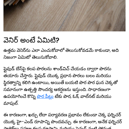
వెనిర్ అంటే ఏమిటి?
ఉత్తమ వెనిర్‌ను ఎలా ఎంచుకోవాలో తెలుసుకోవడమే కాకుండా, అది
నిజంగా ఏమిటో తెలుసుకోవాలి.
ప్లైవుడ్ బేస్‌పై కలప పొరలను శాండ్‌విచ్ చేయడం ద్వారా పొరను
తయారు చేస్తారు. ప్లైవుడ్ యొక్క ప్రధాన పొరలు బలం మరియు
స్థిరత్వాన్ని కలిగి ఉంటాయి, అయితే బయటి పొర పొర ఘన చెక్కతో
సమానంగా ఉత్పత్తి సౌందర్య ఆకర్షణను ఇస్తుంది. సాధారణంగా
ఉపయోగించే కొన్ని
పొర షీట్లు
టేకు పొర, ఓక్, వాల్‌నట్ మరియు
మాపుల్.
ఈ కారణంగా, ఖర్చు లేదా పర్యావరణ ప్రభావం లేకుండా చెక్క ఫర్నిచర్
యొక్క హై-ఎండ్ రూపాన్ని పొందవచ్చు. ఈ కారణంగా, అనేక ఫర్నిచర్
ప్రాజెక్ట్‌లు సహజ కలప రూపాన్ని మరియు ప్లైవుడ్ వంటి స్థోమత