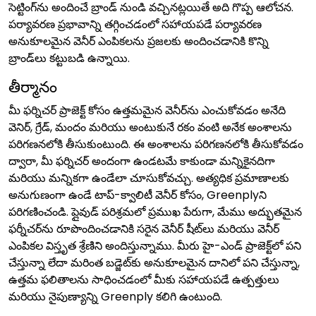
సెట్టింగ్‌ను అందించే బ్రాండ్ నుండి వచ్చినట్లయితే అది గొప్ప ఆలోచన.
పర్యావరణ ప్రభావాన్ని తగ్గించడంలో సహాయపడే పర్యావరణ
అనుకూలమైన వెనీర్ ఎంపికలను ప్రజలకు అందించడానికి కొన్ని
బ్రాండ్‌లు కట్టుబడి ఉన్నాయి.
తీర్మానం
మీ ఫర్నిచర్ ప్రాజెక్ట్ కోసం ఉత్తమమైన వెనీర్‌ను ఎంచుకోవడం అనేది
వెనిర్, గ్రేడ్, మందం మరియు అంటుకునే రకం వంటి అనేక అంశాలను
పరిగణనలోకి తీసుకుంటుంది. ఈ అంశాలను పరిగణనలోకి తీసుకోవడం
ద్వారా, మీ ఫర్నిచర్ అందంగా ఉండటమే కాకుండా మన్నికైనదిగా
మరియు మన్నికగా ఉండేలా చూసుకోవచ్చు. అత్యధిక ప్రమాణాలకు
అనుగుణంగా ఉండే టాప్-క్వాలిటీ వెనీర్ కోసం, Greenplyని
పరిగణించండి. ప్లైవుడ్ పరిశ్రమలో ప్రముఖ పేరుగా, మేము అద్భుతమైన
ఫర్నీచర్‌ను రూపొందించడానికి సరైన వెనీర్ షీట్‌లు మరియు వెనీర్
ఎంపికల విస్తృత శ్రేణిని అందిస్తున్నాము. మీరు హై-ఎండ్ ప్రాజెక్ట్‌లో పని
చేస్తున్నా లేదా మరింత బడ్జెట్‌కు అనుకూలమైన దానిలో పని చేస్తున్నా,
ఉత్తమ ఫలితాలను సాధించడంలో మీకు సహాయపడే ఉత్పత్తులు
మరియు నైపుణ్యాన్ని Greenply కలిగి ఉంటుంది.