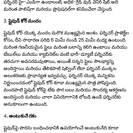
ఫర్నీచర్ హై-ఎండ్‌గా ఉండాలంటే, అధిక-గ్రేడ్ వుడ్ వెనీర్ షీట్ అది
మరింత పాలిష్‌గా మరియు ప్రొఫెషనల్‌గా కనిపించేలా చేస్తుంది.
3.
ప్లైవుడ్ కోర్ మందం
ప్లైవుడ్ కోర్ యొక్క మందం మరొక ముఖ్యమైన అంశం. ఫర్నిచర్ ప్రాజెక్ట్‌ల
కోసం, దీని సాధారణ పరిధి 6 మిమీ నుండి 25 మిమీ మధ్య ఉంటుంది.
మరింత గణనీయమైన ప్లైలు మరింత బలాన్ని కలిగి ఉంటాయి మరియు
టేబుల్‌లు మరియు క్యాబినెట్‌ల వంటి భారీ-డ్యూటీ ఫర్నిచర్‌కు
తరచుగా అవసరమవుతాయి, అయితే సన్నని ప్లైలు సౌలభ్యాన్ని
అందిస్తాయి మరియు తేలికపాటి షెల్వింగ్ లేదా ఫర్నిచర్ ముక్కల
అలంకరణకు ప్రాధాన్యత ఇవ్వవచ్చు. ఫర్నిచర్ యొక్క మన్నికను
నిర్ణయించడంలో ప్లైవుడ్ కోర్ కూడా ముఖ్యమైన పాత్ర పోషిస్తుంది.
మందపాటి ప్లైవుడ్ కోర్‌పై టేకు పొర బలం మరియు సౌందర్య ఆకర్షణను
అందిస్తుంది మరియు చాలా వినియోగానికి లోబడి ఉండే ఫర్నిచర్‌కు
అనుకూలంగా ఉంటుంది.
4
. అంటుకునే రకం
ప్లైవుడ్‌పై పొరను బంధించడానికి ఉపయోగించే అంటుకునేది కూడా