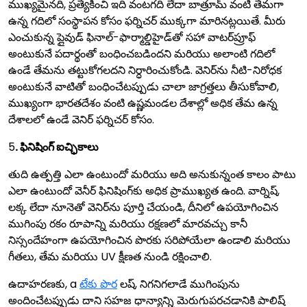
ముఖ్యమైనది, ప్రత్యేకించి ఇది వంటగది లేదా బాత్రూమ్ వంటి తేమగా
ఉన్న గదిలో సంస్థాపన కోసం ఫర్నిచర్ ముక్కగా మారినట్లయితే. మీరు
ఎంచుకున్న ప్లైవుడ్ ఫినాల్-ఫార్మాల్డిహైడ్‌తో సహా వాటర్‌ప్రూఫ్
అంటుకునే పదార్థంతో బంధించబడిందని మరియు అలాంటి గదిలో
ఉండే తేమను తట్టుకోగలదని నిర్ధారించుకోండి. వెనిర్‌ను నీటి-నిరోధక
అంటుకునే వాటితో బంధించేటప్పుడు చాలా జాగ్రత్తలు తీసుకోవాలి,
ముఖ్యంగా భారతదేశం వంటి ఉష్ణమండల దేశాల్లో అధిక తేమ ఉన్న
దేశాలలో ఉండే వెనిర్ ఫర్నిచర్ కోసం.
5
. ఫినిషింగ్ ఐచ్ఛికాలు
తుది ఉత్పత్తి ఎలా ఉంటుందో మరియు అది అనుకున్నంత కాలం పాటు
ఎలా ఉంటుందో వెనీర్ ఫినిషింగ్‌కు అధిక ప్రాముఖ్యత ఉంది. వార్నిష్,
లక్క లేదా నూనెతో వెనిర్‌ను పూర్తి చేయండి, దీనిలో ఉపయోగించిన
ముగింపు రకం రూపాన్ని మరియు రక్షణలో మారవచ్చు కానీ
నిస్సందేహంగా ఉపయోగించిన పొరకు సరిపోయేలా ఉండాలి మరియు
గీతలు, తేమ మరియు UV క్షీణత నుండి రక్షించాలి.
ఉదాహరణకు, a
టేకు పొర
లష్, నిగనిగలాడే ముగింపును
అందించేటప్పుడు దాని సహజ ధాన్యాన్ని మెరుగుపరచడానికి పాలిష్