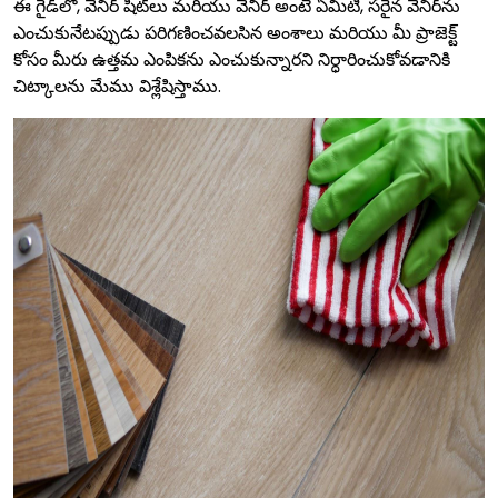
ఈ గైడ్‌లో, వెనిర్ షీట్‌లు మరియు వెనీర్ అంటే ఏమిటి, సరైన వెనిర్‌ను
ఎంచుకునేటప్పుడు పరిగణించవలసిన అంశాలు మరియు మీ ప్రాజెక్ట్
కోసం మీరు ఉత్తమ ఎంపికను ఎంచుకున్నారని నిర్ధారించుకోవడానికి
చిట్కాలను మేము విశ్లేషిస్తాము.