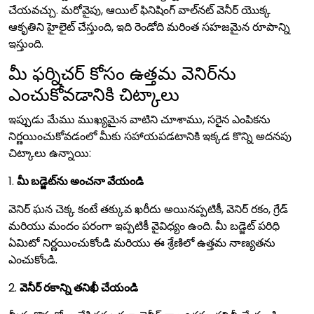
చేయవచ్చు. మరోవైపు, ఆయిల్ ఫినిషింగ్ వాల్‌నట్ వెనీర్ యొక్క
ఆకృతిని హైలైట్ చేస్తుంది, ఇది రెండోది మరింత సహజమైన రూపాన్ని
ఇస్తుంది.
మీ ఫర్నిచర్ కోసం ఉత్తమ వెనిర్‌ను
ఎంచుకోవడానికి చిట్కాలు
ఇప్పుడు మేము ముఖ్యమైన వాటిని చూశాము, సరైన ఎంపికను
నిర్ణయించుకోవడంలో మీకు సహాయపడటానికి ఇక్కడ కొన్ని అదనపు
చిట్కాలు ఉన్నాయి:
1.
మీ బడ్జెట్‌ను అంచనా వేయండి
వెనిర్ ఘన చెక్క కంటే తక్కువ ఖరీదు అయినప్పటికీ, వెనిర్ రకం, గ్రేడ్
మరియు మందం పరంగా ఇప్పటికీ వైవిధ్యం ఉంది. మీ బడ్జెట్ పరిధి
ఏమిటో నిర్ణయించుకోండి మరియు ఈ శ్రేణిలో ఉత్తమ నాణ్యతను
ఎంచుకోండి.
2.
వెనీర్ రకాన్ని తనిఖీ చేయండి