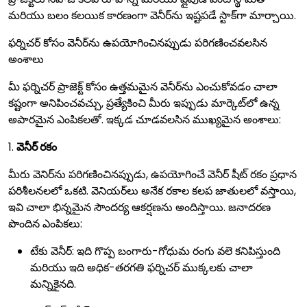
మరియు బలం కలయిక కారణంగా వెనీర్‌ను ఇష్టపడే స్టాక్‌గా మార్చాయి.
ఫర్నిచర్ కోసం వెనీర్‌ను ఉపయోగించినప్పుడు పరిగణించవలసిన
అంశాలు
మీ ఫర్నిచర్ ప్రాజెక్ట్ కోసం ఉత్తమమైన వెనీర్‌ను ఎంచుకోవడం చాలా
కష్టంగా అనిపించవచ్చు, ప్రత్యేకించి మీరు ఇప్పుడు మార్కెట్‌లో ఉన్న
అపారమైన ఎంపికలతో. ఇక్కడ చూడవలసిన ముఖ్యమైన అంశాలు:
1.
వెనీర్ రకం
మీరు వెనిర్‌ను పరిగణించినప్పుడు, ఉపయోగించే వెనీర్ షీట్ రకం ప్రధాన
పరిశీలనలలో ఒకటి. వెనియర్‌లు అనేక రకాల కలప జాతులలో వస్తాయి,
ఇవి చాలా భిన్నమైన సౌందర్య ఆకర్షణను అందిస్తాయి. జనాదరణ
పొందిన ఎంపికలు:
టేకు వెనీర్: ఇది గొప్ప బంగారు-గోధుమ రంగు వలె కనిపిస్తుంది
మరియు ఇది అధిక-తరగతి ఫర్నిచర్ ముక్కలకు చాలా
మన్నికైనది.