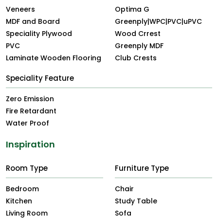
Veneers
Optima G
MDF and Board
Greenply|WPC|PVC|uPVC
Speciality Plywood
Wood Crrest
PVC
Greenply MDF
Laminate Wooden Flooring
Club Crests
Speciality Feature
Zero Emission
Fire Retardant
Water Proof
Inspiration
Room Type
Furniture Type
Bedroom
Chair
Kitchen
Study Table
Living Room
Sofa