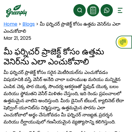
Home
>
Blogs
>
మీ ఫర్నిచర్ ప్రాజెక్ట్ కోసం ఉత్తమ వెనిర్‌ను ఎలా
ఎంచుకోవాలి
Mar 21, 2025
మీ ఫర్నిచర్ ప్రాజెక్ట్ కోసం ఉత్తమ
వెనిర్‌ను ఎలా ఎంచుకోవాలి
మీ ఫర్నిచర్ ప్రాజెక్ట్ కోసం సరైన మెటీరియల్‌ను ఎంచుకోవడం
విషయానికి వస్తే, వెనీర్ అనేది చాలా బహుముఖ మరియు మన్నికైన
ఎంపిక. చెక్క పొర యొక్క సౌందర్య ఆకర్షణతో ప్లైవుడ్ యొక్క బలం
మరియు స్థోమతని వెనీర్ మిళితం చేస్తుంది, ఇది రెండు ప్రపంచాలలో
ఉత్తమమైన వాటిని అందిస్తుంది. మీరు డైనింగ్ టేబుల్, క్యాబినెట్ లేదా
షెల్వింగ్ యూనిట్‌ను నిర్మిస్తున్నా, ఉత్తమమైన పొరను ఎలా
ఎంచుకోవాలో అర్థం చేసుకోవడం మీ ఫర్నిచర్ నాణ్యత, ప్రదర్శన
మరియు దీర్ఘాయువులో గణనీయమైన వ్యత్యాసాన్ని కలిగిస్తుంది.