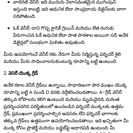
వాల్‌నట్ వెనీర్: ఇది ముదురు విలాసవంతమైన ముగింపుని
ఇస్తుంది కాబట్టి, ఇది ఆధునిక లేదా సాంప్రదాయ డిజైన్‌లకు బాగా
సరిపోతుంది.
ఓక్ వెనీర్: దాని గొప్ప క్లాసిక్ గ్రెయిన్ మరియు లేత రంగుకు
పేరుగాంచిన ఓక్ ఆధునిక లేదా పాత పాఠశాల అయినా సరే, అనేక
డిజైన్లలో సులభంగా మిళితం అవుతుంది.
మీరు ఉపయోగించే వెనీర్ రకం నేరుగా మీరు నిర్మిస్తున్న ఫర్నిచర్ శైలి
మరియు మీరు సాధించాలనుకుంటున్న రూపాన్ని బట్టి ఉంటుంది.
2.
వెనిర్ యొక్క గ్రేడ్
అనేక రకాల వెనీర్ గ్రేడ్‌లు ఉన్నాయి, సాధారణంగా పొర ముఖం యొక్క
రూపాన్ని బట్టి A నుండి D వరకు వర్గీకరించబడతాయి. A-గ్రేడ్ వెనీర్
తక్కువ లోపాలను కలిగి ఉంటుంది మరియు మృదువైనది, మరింత
ప్రదర్శించదగిన పరిస్థితులలో ఉంచబడిన ఫర్నిచర్ ముక్కలకు ఉత్తమ
గ్రేడ్, ప్రముఖంగా ప్రదర్శించాల్సిన అవసరం లేని ఫర్నిచర్ భాగాలకు
తక్కువ గ్రేడ్‌లు ఉత్తమంగా ఉపయోగించబడతాయి. ఇది ఖచ్చితంగా మీ
ముక్క కోసం ప్రాజెక్ట్ మరియు బడ్జెట్‌పై ఆధారపడి ఉంటుంది. మీ