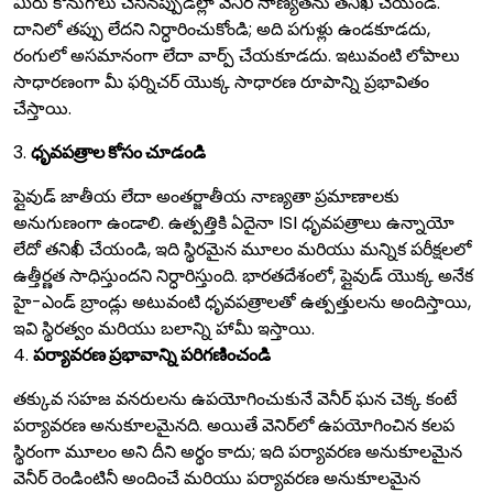
మీరు కొనుగోలు చేసినప్పుడల్లా వెనీర్ నాణ్యతను తనిఖీ చేయండి.
దానిలో తప్పు లేదని నిర్ధారించుకోండి; అది పగుళ్లు ఉండకూడదు,
రంగులో అసమానంగా లేదా వార్ప్ చేయకూడదు. ఇటువంటి లోపాలు
సాధారణంగా మీ ఫర్నిచర్ యొక్క సాధారణ రూపాన్ని ప్రభావితం
చేస్తాయి.
3.
ధృవపత్రాల కోసం చూడండి
ప్లైవుడ్ జాతీయ లేదా అంతర్జాతీయ నాణ్యతా ప్రమాణాలకు
అనుగుణంగా ఉండాలి. ఉత్పత్తికి ఏదైనా ISI ధృవపత్రాలు ఉన్నాయో
లేదో తనిఖీ చేయండి, ఇది స్థిరమైన మూలం మరియు మన్నిక పరీక్షలలో
ఉత్తీర్ణత సాధిస్తుందని నిర్ధారిస్తుంది. భారతదేశంలో, ప్లైవుడ్ యొక్క అనేక
హై-ఎండ్ బ్రాండ్లు అటువంటి ధృవపత్రాలతో ఉత్పత్తులను అందిస్తాయి,
ఇవి స్థిరత్వం మరియు బలాన్ని హామీ ఇస్తాయి.
4.
పర్యావరణ ప్రభావాన్ని పరిగణించండి
తక్కువ సహజ వనరులను ఉపయోగించుకునే వెనీర్ ఘన చెక్క కంటే
పర్యావరణ అనుకూలమైనది. అయితే వెనిర్‌లో ఉపయోగించిన కలప
స్థిరంగా మూలం అని దీని అర్థం కాదు; ఇది పర్యావరణ అనుకూలమైన
వెనీర్ రెండింటినీ అందించే మరియు పర్యావరణ అనుకూలమైన