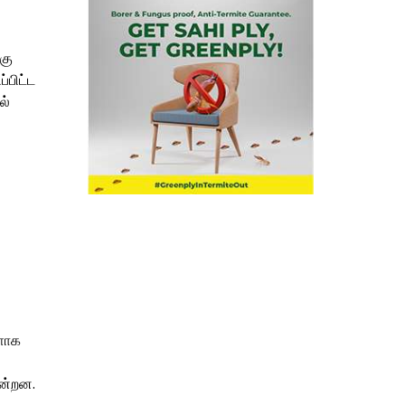
கு
்பிட்ட
ல்
ளாக
ின்றன.