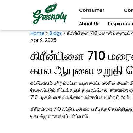
Consumer
Con
About Us
Inspiratio
Home
>
Blogs
>
கிரீன்பிளை 710 மரைன் ப்ளைவுட்
Apr 9, 2025
கிரீன்பிளை 710 மரைன
கால ஆயுளை உறுதி ச
கட்டுமானம் மற்றும் உட்புற வடிவமைப்பு உலகில், ஆயுள
தேவைப்படும் திட்டங்களுக்கு வரும்போது, ​​சாதார
710 படிகள், விதிவிலக்கான மீள்தன்மை மற்றும் நீண
கிரீன்பிளை 710 ஒட்டு பலகையை நீடித்த செயல்திறனுக்
செயல்முறைகளைப் பார்ப்போம்.