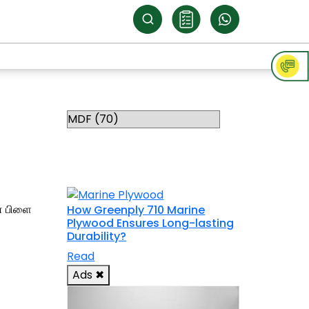
Categories
RELATED
TOPICS
ன் பிளை
How Greenply 710 Marine
Plywood Ensures Long-lasting
Durability?
Read
Ads
✖