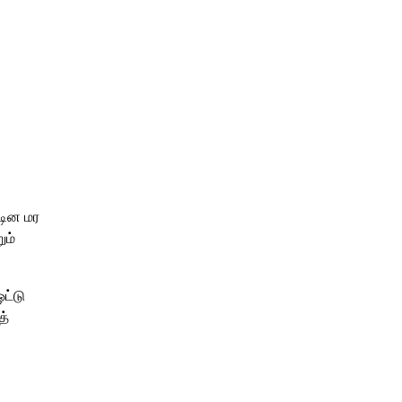
கடின மர
ும்
ட்டு
த்