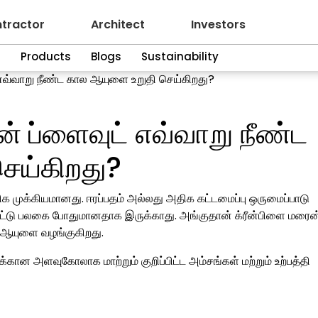
tractor
Architect
Investors
n
Products
Blogs
Sustainability
 எவ்வாறு நீண்ட கால ஆயுளை உறுதி செய்கிறது?
் ப்ளைவுட் எவ்வாறு நீண்ட
ெய்கிறது?
் மிக முக்கியமானது. ஈரப்பதம் அல்லது அதிக கட்டமைப்பு ஒருமைப்பாடு
ண ஒட்டு பலகை போதுமானதாக இருக்காது. அங்குதான் க்ரீன்பிளை மரை
்ட ஆயுளை வழங்குகிறது.
கான அளவுகோலாக மாற்றும் குறிப்பிட்ட அம்சங்கள் மற்றும் உற்பத்தி