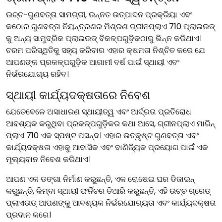
ଉଚ୍ଚ-ଗୁଣବତ୍ତା ସାମଗ୍ରୀ, ଉନ୍ନତ ଉତ୍ପାଦନ ପ୍ରକ୍ରିୟା ଏବଂ
କଠୋର ଗୁଣବତ୍ତା ନିୟନ୍ତ୍ରଣର ମିଶ୍ରଣ ଗ୍ରୀନପ୍ଲାଏ 710 ପ୍ଲାଇଉଡ୍
କୁ ଅନ୍ୟ ସାମୁଦ୍ରିକ ପ୍ଲାଇଉଡ୍ ବିକଳ୍ପଗୁଡ଼ିକଠାରୁ ଭିନ୍ନ କରିଥାଏ।
ଚରମ ପରିସ୍ଥିତିକୁ ସହ୍ୟ କରିବାର ଏହାର କ୍ଷମତା ନିଶ୍ଚିତ କରେ ଯେ
ଆପଣଙ୍କ ପ୍ରକଳ୍ପଗୁଡ଼ିକ ଆଗାମୀ ବର୍ଷ ପାଇଁ ସ୍ଥାୟୀ ଏବଂ
ନିର୍ଭରଯୋଗ୍ୟ ରହିବ।
ସ୍ଥାୟୀ କାର୍ଯ୍ୟଦକ୍ଷତାରେ ନିବେଶ
ଯେତେବେଳେ ଅସାଧାରଣ ସ୍ଥାୟୀତ୍ୱ ଏବଂ ଆର୍ଦ୍ରତା ପ୍ରତିରୋଧ
ଆବଶ୍ୟକ କରୁଥିବା ପ୍ରକଳ୍ପଗୁଡ଼ିକର କଥା ଆସେ, ଗ୍ରୀନପ୍ଲାଏ ମାରିନ୍
ପ୍ଲାଏ 710 ଏକ ସ୍ପଷ୍ଟ ପସନ୍ଦ। ଏହାର ଉତ୍କୃଷ୍ଟ ଗୁଣବତ୍ତା ଏବଂ
କାର୍ଯ୍ୟଦକ୍ଷତା ଏହାକୁ ଆବାସିକ ଏବଂ ବାଣିଜ୍ୟିକ ପ୍ରୟୋଗ ପାଇଁ ଏକ
ମୂଲ୍ୟବାନ ନିବେଶ କରିଥାଏ।
ଆପଣ ଏକ ଡଙ୍ଗା ନିର୍ମାଣ କରୁଛନ୍ତି, ଏକ ରୋଷେଇ ଘର ଡିଜାଇନ୍
କରୁଛନ୍ତି, କିମ୍ବା ସ୍ଥାୟୀ ଫର୍ନିଚର ତିଆରି କରୁଛନ୍ତି, ଏହି ଉଚ୍ଚ ଗ୍ରେଡ୍
ପ୍ଲାଏଉଡ୍ ଆପଣଙ୍କୁ ଆବଶ୍ୟକ ନିର୍ଭରଯୋଗ୍ୟତା ଏବଂ କାର୍ଯ୍ୟଦକ୍ଷତା
ପ୍ରଦାନ କରେ।