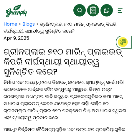
Home
>
Blogs
>
ଗ୍ରୀନପ୍ଲାଇ ୭୧୦ ମାରିନ୍ ପ୍ଲାଇଉଡ୍ କିପରି
ଦୀର୍ଘସ୍ଥାୟୀ ସ୍ଥାୟୀତ୍ୱ ସୁନିଶ୍ଚିତ କରେ?
Apr 9, 2025
ଗ୍ରୀନପ୍ଲାଇ ୭୧୦ ମାରିନ୍ ପ୍ଲାଇଉଡ୍
କିପରି ଦୀର୍ଘସ୍ଥାୟୀ ସ୍ଥାୟୀତ୍ୱ
ସୁନିଶ୍ଚିତ କରେ?
ନିର୍ମାଣ ଏବଂ ଆଭ୍ୟନ୍ତରୀଣ ଡିଜାଇନ୍ ଜଗତରେ, ସ୍ଥାୟୀତ୍ୱ ସର୍ବୋପରି।
ଯେତେବେଳେ ଆର୍ଦ୍ରତା ସହିତ ସମ୍ମୁଖକୁ ଆସୁଥିବା କିମ୍ବା ଉଚ୍ଚ
ଗଠନାତ୍ମକ ଅଖଣ୍ଡତା ଦାବି କରୁଥିବା ପ୍ରକଳ୍ପଗୁଡ଼ିକର କଥା ଆସେ,
ସାଧାରଣ ପ୍ଲାଇଉଡ୍ କେବଳ ଯଥେଷ୍ଟ ହେବ ନାହିଁ। ସେହିଠାରେ
ଗ୍ରୀନପ୍ଲାଇ ମାରିନ୍ ପ୍ଲାଇ ୭୧୦ ପଦକ୍ଷେପ ନିଏ, ଅସାଧାରଣ ସ୍ଥିରତା
ଏବଂ ସ୍ଥାୟୀତ୍ୱ ପ୍ରଦାନ କରେ।
ଆସନ୍ତୁ ନିର୍ଦ୍ଦିଷ୍ଟ ବୈଶିଷ୍ଟ୍ୟଗୁଡ଼ିକ ଏବଂ ଉତ୍ପାଦନ ପ୍ରକ୍ରିୟାଗୁଡ଼ିକ