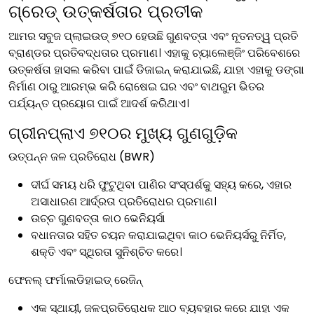
ଗ୍ରେଡ୍ ଉତ୍କର୍ଷତାର ପ୍ରତୀକ
ଆମର ସବୁଜ ପ୍ଲାଇଉଡ୍ ୭୧୦ ହେଉଛି ଗୁଣବତ୍ତା ଏବଂ ନୂତନତ୍ୱ ପ୍ରତି
ବ୍ରାଣ୍ଡର ପ୍ରତିବଦ୍ଧତାର ପ୍ରମାଣ। ଏହାକୁ ଚ୍ୟାଲେଞ୍ଜିଂ ପରିବେଶରେ
ଉତ୍କର୍ଷତା ହାସଲ କରିବା ପାଇଁ ଡିଜାଇନ୍ କରାଯାଇଛି, ଯାହା ଏହାକୁ ଡଙ୍ଗା
ନିର୍ମାଣ ଠାରୁ ଆରମ୍ଭ କରି ରୋଷେଇ ଘର ଏବଂ ବାଥରୁମ ଭିତର
ପର୍ଯ୍ୟନ୍ତ ପ୍ରୟୋଗ ପାଇଁ ଆଦର୍ଶ କରିଥାଏ।
ଗ୍ରୀନପ୍ଲାଏ ୭୧୦ର ମୁଖ୍ୟ ଗୁଣଗୁଡ଼ିକ
ଉତ୍ପନ୍ନ ଜଳ ପ୍ରତିରୋଧ (BWR)
ଦୀର୍ଘ ସମୟ ଧରି ଫୁଟୁଥିବା ପାଣିର ସଂସ୍ପର୍ଶକୁ ସହ୍ୟ କରେ, ଏହାର
ଅସାଧାରଣ ଆର୍ଦ୍ରତା ପ୍ରତିରୋଧର ପ୍ରମାଣ।
ଉଚ୍ଚ ଗୁଣବତ୍ତା କାଠ ଭେନିୟର୍ସା
ବଧାନତାର ସହିତ ଚୟନ କରାଯାଇଥିବା କାଠ ଭେନିୟର୍ସରୁ ନିର୍ମିତ,
ଶକ୍ତି ଏବଂ ସ୍ଥିରତା ସୁନିଶ୍ଚିତ କରେ।
ଫେନଲ୍ ଫର୍ମାଲଡିହାଇଡ୍ ରେଜିନ୍
ଏକ ସ୍ଥାୟୀ, ଜଳପ୍ରତିରୋଧକ ଆଠ ବ୍ୟବହାର କରେ ଯାହା ଏକ