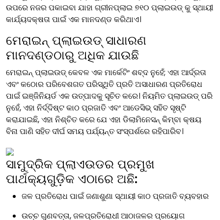
ଉପରେ ନଜର ପକାଇବା ଯାହା ଗ୍ରୀନପ୍ଲାଇ ୭୧୦ ପ୍ଲାଇଉଡ୍ କୁ ସ୍ଥାୟୀ
କାର୍ଯ୍ୟଦକ୍ଷତା ପାଇଁ ଏକ ମାନଦଣ୍ଡ କରିଥାଏ।
ମେରାଇନ୍ ପ୍ଲାଇଉଡ୍ ସାଧାରଣ
ମାନଦଣ୍ଡଠାରୁ ଅଧିକ ଯାଉଛି
ମେରାଇନ୍ ପ୍ଲାଇଉଡ୍ କେବଳ ଏକ ମାର୍କେଟିଂ ଶବ୍ଦ ନୁହେଁ; ଏହା ଆର୍ଦ୍ରତା
ଏବଂ କଠୋର ପରିବେଶଗତ ପରିସ୍ଥିତି ପ୍ରତି ଅସାଧାରଣ ପ୍ରତିରୋଧ
ପାଇଁ ଇଞ୍ଜିନିୟର୍ଡ ଏକ ଉତ୍ପାଦକୁ ସୂଚିତ କରେ। ନିୟମିତ ପ୍ଲାଇଉଡ୍ ପରି
ନୁହେଁ, ଏହା ନିର୍ଦ୍ଦିଷ୍ଟ କାଠ ପ୍ରଜାତି ଏବଂ ଆଡେସିଭ୍ ସହିତ ସୃଷ୍ଟି
କରାଯାଇଛି, ଏହା ନିଶ୍ଚିତ କରେ ଯେ ଏହା ଡିଲାମିନେସନ୍ କିମ୍ବା କ୍ଷୟ
ବିନା ପାଣି ସହିତ ଦୀର୍ଘ ସମୟ ପର୍ଯ୍ୟନ୍ତ ସଂସ୍ପର୍ଶରେ ରହିପାରିବ।
ସାମୁଦ୍ରିକ ପ୍ଲାଏଉଡର ପ୍ରମୁଖ
ପାର୍ଥକ୍ୟଗୁଡ଼ିକ ଏଠାରେ ଅଛି:
ଜଳ ପ୍ରତିରୋଧ ପାଇଁ ଜଣାଶୁଣା ସ୍ଥାୟୀ କାଠ ପ୍ରଜାତି ବ୍ୟବହାର
ଉଚ୍ଚ ଗୁଣବତ୍ତା, ଜଳପ୍ରତିରୋଧୀ ଆଠାଜଳର ପ୍ରୟୋଗ