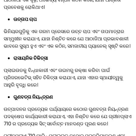
ପ୍ରବେଶକୁ ରୋକିଥାଏ।
ଉତ୍ତାପ ଚାପ
ଭିନିୟରଗୁଡ଼ିକୁ ଏକ ଗରମ ପ୍ରେସରେ ଉଚ୍ଚ ଚାପ ଏବଂ ତାପମାତ୍ରାର
ସମ୍ମୁଖୀନ କରାଯାଏ, ଯାହା ନିଶ୍ଚିତ କରେ ଯେ ଆଠାଜିଆ ପ୍ରଭାବଶାଳୀ
ଭାବରେ ସୁସ୍ଥ ହୁଏ ଏବଂ ଏକ କଠିନ, ସମଜାତୀୟ ପ୍ୟାନେଲ୍ ସୃଷ୍ଟି କରେ।
ରାସାୟନିକ ଚିକିତ୍ସା
ପ୍ଲାଇଉଡକୁ ବିନ୍ଧାକାରୀ ଏବଂ ଉଇମରୁ ରକ୍ଷା କରିବା ପାଇଁ
ପ୍ରିଜରଭେଟିଭ୍ ସହିତ ଚିକିତ୍ସା କରାଯାଏ, ଯାହା ଏହାର ସ୍ଥାୟୀତ୍ୱକୁ
ଆହୁରି ବୃଦ୍ଧି କରେ।
ଗୁଣବତ୍ତା ନିୟନ୍ତ୍ରଣ
ଉତ୍ପାଦନର ପ୍ରତ୍ୟେକ ପର୍ଯ୍ୟାୟରେ କଠୋର ଗୁଣବତ୍ତା ନିୟନ୍ତ୍ରଣ
ପଦକ୍ଷେପ କାର୍ଯ୍ୟକାରୀ କରାଯାଏ, ଏହା ନିଶ୍ଚିତ କରେ ଯେ ଗ୍ରୀନପ୍ଲାଏ
710 ର ପ୍ରତ୍ୟେକ ସିଟ୍ ସର୍ବୋଚ୍ଚ ମାନଦଣ୍ଡ ପୂରଣ କରେ।
ଗ୍ରୀନପ୍ଲାଏ 710 ମାରିନ୍ ପ୍ଲାଇଉଡ କଠୋର ପ୍ରକ୍ରିୟାକରଣ ଏବଂ