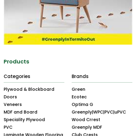
Products
Categories
Brands
Plywood & Blockboard
Green
Doors
Ecotec
Veneers
Optima G
MDF and Board
Greenply|WPC|PVC|uPVC
Speciality Plywood
Wood Crrest
PVC
Greenply MDF
Laminate Wooden Flooring
Club Crests