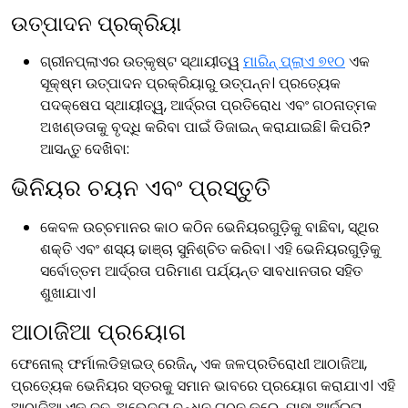
ଉତ୍ପାଦନ ପ୍ରକ୍ରିୟା
ଗ୍ରୀନପ୍ଲାଏର ଉତ୍କୃଷ୍ଟ ସ୍ଥାୟୀତ୍ୱ
ମାରିନ୍ ପ୍ଲାଏ ୭୧୦
ଏକ
ସୂକ୍ଷ୍ମ ଉତ୍ପାଦନ ପ୍ରକ୍ରିୟାରୁ ଉତ୍ପନ୍ନ। ପ୍ରତ୍ୟେକ
ପଦକ୍ଷେପ ସ୍ଥାୟୀତ୍ୱ, ଆର୍ଦ୍ରତା ପ୍ରତିରୋଧ ଏବଂ ଗଠନାତ୍ମକ
ଅଖଣ୍ଡତାକୁ ବୃଦ୍ଧି କରିବା ପାଇଁ ଡିଜାଇନ୍ କରାଯାଇଛି। କିପରି?
ଆସନ୍ତୁ ଦେଖିବା:
ଭିନିୟର ଚୟନ ଏବଂ ପ୍ରସ୍ତୁତି
କେବଳ ଉଚ୍ଚମାନର କାଠ କଠିନ ଭେନିୟରଗୁଡ଼ିକୁ ବାଛିବା, ସ୍ଥିର
ଶକ୍ତି ଏବଂ ଶସ୍ୟ ଢାଞ୍ଚା ସୁନିଶ୍ଚିତ କରିବା। ଏହି ଭେନିୟରଗୁଡ଼ିକୁ
ସର୍ବୋତ୍ତମ ଆର୍ଦ୍ରତା ପରିମାଣ ପର୍ଯ୍ୟନ୍ତ ସାବଧାନତାର ସହିତ
ଶୁଖାଯାଏ।
ଆଠାଜିଆ ପ୍ରୟୋଗ
ଫେନୋଲ୍ ଫର୍ମାଲଡିହାଇଡ୍ ରେଜିନ୍, ଏକ ଜଳପ୍ରତିରୋଧୀ ଆଠାଜିଆ,
ପ୍ରତ୍ୟେକ ଭେନିୟର ସ୍ତରକୁ ସମାନ ଭାବରେ ପ୍ରୟୋଗ କରାଯାଏ। ଏହି
ଆଠାଜିଆ ଏକ ଦୃଢ଼, ଅଭେଦ୍ୟ ବନ୍ଧନ ଗଠନ କରେ, ଯାହା ଆର୍ଦ୍ରତା