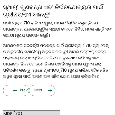
ସ୍ଥାୟୀ ଗୁଣବତ୍ତା ଏବଂ ନିର୍ଭରଯୋଗ୍ୟତା ପାଇଁ
ଗ୍ରୀନପ୍ଲାଏ ବାଛନ୍ତୁ!
ଗ୍ରୀନପ୍ଲାଏ 710 ବାଛିବା ଦ୍ୱାରା, ଆପଣ ନିଶ୍ଚିତ କରୁଛନ୍ତି ଯେ
ଆପଣଙ୍କର ପ୍ରକଳ୍ପଗୁଡ଼ିକ ସ୍ଥାୟୀ ଭାବରେ ନିର୍ମିତ, ମନର ଶାନ୍ତି ଏବଂ
ସ୍ଥାୟୀ ମୂଲ୍ୟ ପ୍ରଦାନ କରୁଛି।
ଆପଣଙ୍କର ପରବର୍ତ୍ତୀ ପ୍ରକଳ୍ପ ପାଇଁ ଗ୍ରୀନପ୍ଲାଏ 710 ପ୍ଲାଏଉଡ୍
ର ଅତୁଳନୀୟ ସ୍ଥାୟୀତ୍ୱ ଅନୁଭବ କରନ୍ତୁ। ଆମର ଉଚ୍ଚ-ଗୁଣବତ୍ତା
ପ୍ଲାଏଉଡ୍ ଉତ୍ପାଦଗୁଡ଼ିକର ପରିସର ଅନୁସନ୍ଧାନ କରିବାକୁ ଏବଂ
ଆପଣଙ୍କ ନିକଟରେ ଜଣେ ଡିଲର ଖୋଜିବାକୁ ଆମର ୱେବସାଇଟ୍
ପରିଦର୍ଶନ କରନ୍ତୁ। ଗ୍ରୀନ ପ୍ଲାଏଉଡ୍ 710 ମୂଲ୍ୟ ତାଲିକା ସହିତ ଜଡିତ
ଅଧିକ ସୂଚନା ପାଇଁ, ଆପଣ ଆମ ସହିତ ଯୋଗାଯୋଗ କରିପାରିବେ।
Prev
Next
Categories