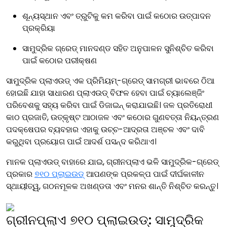
ଶୂନ୍ୟସ୍ଥାନ ଏବଂ ତ୍ରୁଟିକୁ କମ କରିବା ପାଇଁ କଠୋର ଉତ୍ପାଦନ
ପ୍ରକ୍ରିୟା
ସାମୁଦ୍ରିକ ଗ୍ରେଡ୍ ମାନଦଣ୍ଡ ସହିତ ଅନୁପାଳନ ସୁନିଶ୍ଚିତ କରିବା
ପାଇଁ କଠୋର ପରୀକ୍ଷଣ
ସାମୁଦ୍ରିକ ପ୍ଲାଏଉଡ୍ ଏକ ପ୍ରିମିୟମ୍-ଗ୍ରେଡ୍ ସାମଗ୍ରୀ ଭାବରେ ଠିଆ
ହୋଇଛି ଯାହା ସାଧାରଣ ପ୍ଲାଏଉଡ୍ ବିଫଳ ହେବା ପାଇଁ ଚ୍ୟାଲେଞ୍ଜିଂ
ପରିବେଶକୁ ସହ୍ୟ କରିବା ପାଇଁ ଡିଜାଇନ୍ କରାଯାଇଛି। ଜଳ ପ୍ରତିରୋଧୀ
କାଠ ପ୍ରଜାତି, ଉତ୍କୃଷ୍ଟ ଆଠାଜଳ ଏବଂ କଠୋର ଗୁଣବତ୍ତା ନିୟନ୍ତ୍ରଣ
ପଦକ୍ଷେପର ବ୍ୟବହାର ଏହାକୁ ଉଚ୍ଚ-ଆଦ୍ରତା ଅଞ୍ଚଳ ଏବଂ ଦାବି
କରୁଥିବା ପ୍ରୟୋଗ ପାଇଁ ଆଦର୍ଶ ପସନ୍ଦ କରିଥାଏ।
ମାନକ ପ୍ଲାଏଉଡ୍ ବାହାରେ ଯାଇ, ଗ୍ରୀନପ୍ଲାଏ ଭଳି ସାମୁଦ୍ରିକ-ଗ୍ରେଡ୍
ପ୍ରକାର
୭୧୦ ପ୍ଲାଇଉଡ୍
ଆପଣଙ୍କ ପ୍ରକଳ୍ପ ପାଇଁ ଦୀର୍ଘକାଳୀନ
ସ୍ଥାୟୀତ୍ୱ, ଗଠନମୂଳକ ଅଖଣ୍ଡତା ଏବଂ ମନର ଶାନ୍ତି ନିଶ୍ଚିତ କରନ୍ତୁ।
ଗ୍ରୀନପ୍ଲାଏ ୭୧୦ ପ୍ଲାଇଉଡ୍: ସାମୁଦ୍ରିକ