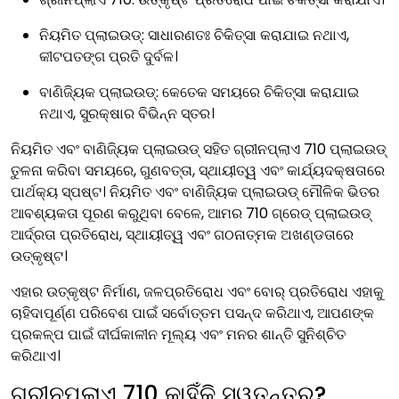
ନିୟମିତ ପ୍ଲାଇଉଡ୍: ସାଧାରଣତଃ ଚିକିତ୍ସା କରାଯାଇ ନଥାଏ,
କୀଟପତଙ୍ଗ ପ୍ରତି ଦୁର୍ବଳ।
ବାଣିଜ୍ୟିକ ପ୍ଲାଇଉଡ୍: କେତେକ ସମୟରେ ଚିକିତ୍ସା କରାଯାଇ
ନଥାଏ, ସୁରକ୍ଷାର ବିଭିନ୍ନ ସ୍ତର।
ନିୟମିତ ଏବଂ ବାଣିଜ୍ୟିକ ପ୍ଲାଇଉଡ୍ ସହିତ ଗ୍ରୀନପ୍ଲାଏ 710 ପ୍ଲାଇଉଡ୍
ତୁଳନା କରିବା ସମୟରେ, ଗୁଣବତ୍ତା, ସ୍ଥାୟୀତ୍ୱ ଏବଂ କାର୍ଯ୍ୟଦକ୍ଷତାରେ
ପାର୍ଥକ୍ୟ ସ୍ପଷ୍ଟ। ନିୟମିତ ଏବଂ ବାଣିଜ୍ୟିକ ପ୍ଲାଇଉଡ୍ ମୌଳିକ ଭିତର
ଆବଶ୍ୟକତା ପୂରଣ କରୁଥିବା ବେଳେ, ଆମର 710 ଗ୍ରେଡ୍ ପ୍ଲାଇଉଡ୍
ଆର୍ଦ୍ରତା ପ୍ରତିରୋଧ, ସ୍ଥାୟୀତ୍ୱ ଏବଂ ଗଠନାତ୍ମକ ଅଖଣ୍ଡତାରେ
ଉତ୍କୃଷ୍ଟ।
ଏହାର ଉତ୍କୃଷ୍ଟ ନିର୍ମାଣ, ଜଳପ୍ରତିରୋଧ ଏବଂ ବୋର୍ ପ୍ରତିରୋଧ ଏହାକୁ
ଚାହିଦାପୂର୍ଣ୍ଣ ପରିବେଶ ପାଇଁ ସର୍ବୋତ୍ତମ ପସନ୍ଦ କରିଥାଏ, ଆପଣଙ୍କ
ପ୍ରକଳ୍ପ ପାଇଁ ଦୀର୍ଘକାଳୀନ ମୂଲ୍ୟ ଏବଂ ମନର ଶାନ୍ତି ସୁନିଶ୍ଚିତ
କରିଥାଏ।
ଗ୍ରୀନପ୍ଲାଏ 710 କାହିଁକି ସ୍ୱତନ୍ତ୍ର?