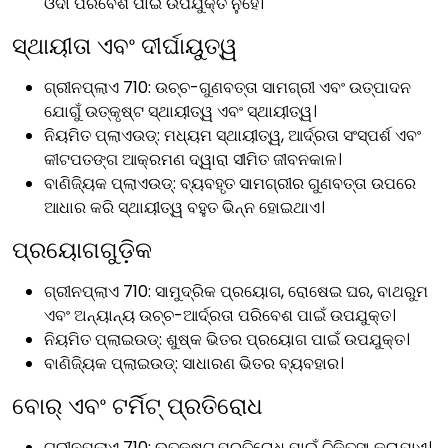
ଓଦା ପରିବେଶ ପାଇଁ ଉପଯୁକ୍ତ ନୁହେଁ।
ସ୍ଥାୟୀତା ଏବଂ ଦୀର୍ଘାୟୁତ୍ୱ
ଗ୍ରୀନପ୍ଲାଏ 710: ଉଚ୍ଚ-ଗୁଣବତ୍ତା ସାମଗ୍ରୀ ଏବଂ ଉତ୍ପାଦନ
ଯୋଗୁଁ ଉତ୍କୃଷ୍ଟ ସ୍ଥାୟୀତ୍ୱ ଏବଂ ସ୍ଥାୟୀତ୍ୱ।
ନିୟମିତ ପ୍ଲାଏଉଡ୍: ମଧ୍ୟମ ସ୍ଥାୟୀତ୍ୱ, ଆର୍ଦ୍ରତା ସଂସ୍ପର୍ଶ ଏବଂ
କୀଟପତଙ୍ଗ ଆକ୍ରମଣ ଦ୍ୱାରା ସୀମିତ ଜୀବନକାଳ।
ବାଣିଜ୍ୟିକ ପ୍ଲାଏଉଡ୍: ବ୍ୟବହୃତ ସାମଗ୍ରୀର ଗୁଣବତ୍ତା ଉପରେ
ଆଧାର କରି ସ୍ଥାୟୀତ୍ୱ ବହୁତ ଭିନ୍ନ ହୋଇଥାଏ।
ପ୍ରୟୋଗଗୁଡ଼ିକ
ଗ୍ରୀନପ୍ଲାଏ 710: ସାମୁଦ୍ରିକ ପ୍ରୟୋଗ, ରୋଷେଇ ଘର, ବାଥରୁମ
ଏବଂ ଅନ୍ୟାନ୍ୟ ଉଚ୍ଚ-ଆର୍ଦ୍ରତା ପରିବେଶ ପାଇଁ ଉପଯୁକ୍ତ।
ନିୟମିତ ପ୍ଲାଇଉଡ୍: ଶୁଷ୍କ ଭିତର ପ୍ରୟୋଗ ପାଇଁ ଉପଯୁକ୍ତ।
ବାଣିଜ୍ୟିକ ପ୍ଲାଇଉଡ୍: ସାଧାରଣ ଭିତର ବ୍ୟବହାର।
ବୋର୍ ଏବଂ ଟର୍ମିଟ୍ ପ୍ରତିରୋଧ
ଗ୍ରୀନପ୍ଲାଏ 710: ଉତ୍କୃଷ୍ଟ ପ୍ରତିରୋଧ ପାଇଁ ଚିକିତ୍ସା କରାଯାଏ।