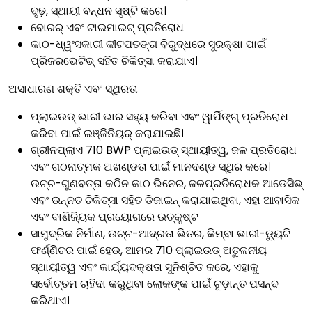
ଦୃଢ଼, ସ୍ଥାୟୀ ବନ୍ଧନ ସୃଷ୍ଟି କରେ।
ବୋରର୍ ଏବଂ ଟାଇମାଇଟ୍ ପ୍ରତିରୋଧ
କାଠ-ଧ୍ୱଂସକାରୀ କୀଟପତଙ୍ଗ ବିରୁଦ୍ଧରେ ସୁରକ୍ଷା ପାଇଁ
ପ୍ରିଜରଭେଟିଭ୍ ସହିତ ଚିକିତ୍ସା କରାଯାଏ।
ଅସାଧାରଣ ଶକ୍ତି ଏବଂ ସ୍ଥିରତା
ପ୍ଲାଇଉଡ୍ ଭାରୀ ଭାର ସହ୍ୟ କରିବା ଏବଂ ୱାର୍ପିଙ୍ଗ୍ ପ୍ରତିରୋଧ
କରିବା ପାଇଁ ଇଞ୍ଜିନିୟର୍ କରାଯାଇଛି।
ଗ୍ରୀନପ୍ଲାଏ 710 BWP ପ୍ଲାଇଉଡ୍ ସ୍ଥାୟୀତ୍ୱ, ଜଳ ପ୍ରତିରୋଧ
ଏବଂ ଗଠନାତ୍ମକ ଅଖଣ୍ଡତା ପାଇଁ ମାନଦଣ୍ଡ ସ୍ଥିର କରେ।
ଉଚ୍ଚ-ଗୁଣବତ୍ତା କଠିନ କାଠ ଭିନେର, ଜଳପ୍ରତିରୋଧକ ଆଡେସିଭ୍
ଏବଂ ଉନ୍ନତ ଚିକିତ୍ସା ସହିତ ଡିଜାଇନ୍ କରାଯାଇଥିବା, ଏହା ଆବାସିକ
ଏବଂ ବାଣିଜ୍ୟିକ ପ୍ରୟୋଗରେ ଉତ୍କୃଷ୍ଟ
ସାମୁଦ୍ରିକ ନିର୍ମାଣ, ଉଚ୍ଚ-ଆଦ୍ରତା ଭିତର, କିମ୍ବା ଭାରୀ-ଡ୍ୟୁଟି
ଫର୍ଣ୍ଣିଚର ପାଇଁ ହେଉ, ଆମର 710 ପ୍ଲାଇଉଡ୍ ଅତୁଳନୀୟ
ସ୍ଥାୟୀତ୍ୱ ଏବଂ କାର୍ଯ୍ୟଦକ୍ଷତା ସୁନିଶ୍ଚିତ କରେ, ଏହାକୁ
ସର୍ବୋତ୍ତମ ଚାହିଦା କରୁଥିବା ଲୋକଙ୍କ ପାଇଁ ଚୂଡ଼ାନ୍ତ ପସନ୍ଦ
କରିଥାଏ।