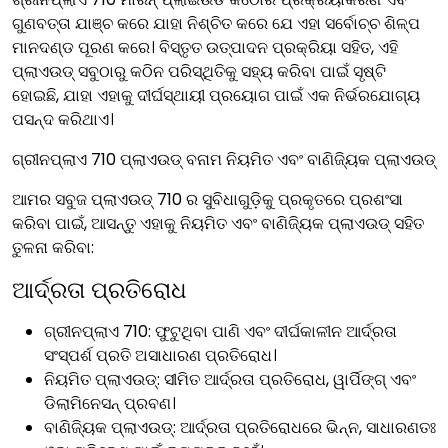
ଗୁଣବତ୍ତା ଯାଞ୍ଚ କରେ ଯାହା ନିଶ୍ଚିତ କରେ ଯେ ଏହା ସର୍ବୋଚ୍ଚ ଶିଳ୍ପ
ମାନଦଣ୍ଡ ପୂରଣ କରେ। ବିସ୍ତୃତ ଉତ୍ପାଦନ ପ୍ରକ୍ରିୟା ସହିତ, ଏହି
ପ୍ଲାଏଉଡ୍ ସବୁଠାରୁ କଠିନ ପରିସ୍ଥିତିକୁ ସହ୍ୟ କରିବା ପାଇଁ ସୃଷ୍ଟି
ହୋଇଛି, ଯାହା ଏହାକୁ ଦୀର୍ଘସ୍ଥାୟୀ ପ୍ରୟୋଗ ପାଇଁ ଏକ ନିର୍ଭରଯୋଗ୍ୟ
ପସନ୍ଦ କରିଥାଏ।
ଗ୍ରୀନପ୍ଲାଏ 710 ପ୍ଲାଏଉଡ୍ ବନାମ ନିୟମିତ ଏବଂ ବାଣିଜ୍ୟିକ ପ୍ଲାଏଉଡ୍
ଆମର ସବୁଜ ପ୍ଲାଏଉଡ୍ 710 ର ସୁବିଧାଗୁଡ଼ିକୁ ପ୍ରକୃତରେ ପ୍ରଶଂସା
କରିବା ପାଇଁ, ଆସନ୍ତୁ ଏହାକୁ ନିୟମିତ ଏବଂ ବାଣିଜ୍ୟିକ ପ୍ଲାଏଉଡ୍ ସହିତ
ତୁଳନା କରିବା:
ଆର୍ଦ୍ରତା ପ୍ରତିରୋଧ
ଗ୍ରୀନପ୍ଲାଏ 710: ଫୁଟୁଥିବା ପାଣି ଏବଂ ଦୀର୍ଘକାଳୀନ ଆର୍ଦ୍ରତା
ସଂସ୍ପର୍ଶ ପ୍ରତି ଅସାଧାରଣ ପ୍ରତିରୋଧ।
ନିୟମିତ ପ୍ଲାଏଉଡ୍: ସୀମିତ ଆର୍ଦ୍ରତା ପ୍ରତିରୋଧ, ୱାର୍ପିଙ୍ଗ୍ ଏବଂ
ଡିଲାମିନେସନ୍ ପ୍ରବଣ।
ବାଣିଜ୍ୟିକ ପ୍ଲାଏଉଡ୍: ଆର୍ଦ୍ରତା ପ୍ରତିରୋଧରେ ଭିନ୍ନ, ସାଧାରଣତଃ