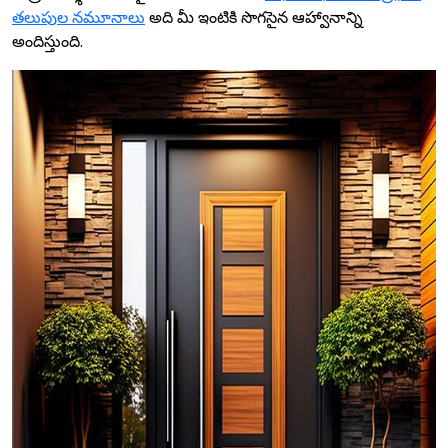
తలుపుల నమూనాలు
అది మీ ఇంటికి సొగసైన ఆహ్వానాన్ని
అందిస్తుంది.