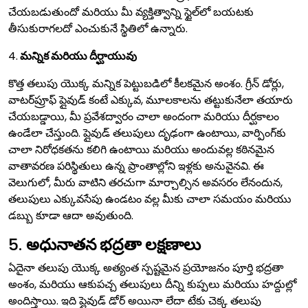
చేయబడుతుందో మరియు మీ వ్యక్తిత్వాన్ని స్టైల్‌లో బయటకు
తీసుకురాగలదో ఎంచుకునే స్థితిలో ఉన్నారు.
4.
మన్నిక మరియు దీర్ఘాయువు
కొత్త తలుపు యొక్క మన్నిక పెట్టుబడిలో కీలకమైన అంశం. గ్రీన్ డోర్లు,
వాటర్‌ప్రూఫ్ ప్లైవుడ్ కంటే ఎక్కువ, మూలకాలను తట్టుకునేలా తయారు
చేయబడ్డాయి, మీ ప్రవేశద్వారం చాలా అందంగా మరియు దీర్ఘకాలం
ఉండేలా చేస్తుంది. ప్లైవుడ్ తలుపులు దృఢంగా ఉంటాయి, వార్పింగ్‌కు
చాలా నిరోధకతను కలిగి ఉంటాయి మరియు అందువల్ల కఠినమైన
వాతావరణ పరిస్థితులు ఉన్న ప్రాంతాల్లోని ఇళ్లకు అనువైనవి. ఈ
వెలుగులో, మీరు వాటిని తరచుగా మార్చాల్సిన అవసరం లేనందున,
తలుపులు ఎక్కువసేపు ఉండటం వల్ల మీకు చాలా సమయం మరియు
డబ్బు కూడా ఆదా అవుతుంది.
5.
అధునాతన భద్రతా లక్షణాలు
ఏదైనా తలుపు యొక్క అత్యంత స్పష్టమైన ప్రయోజనం పూర్తి భద్రతా
అంశం, మరియు ఆకుపచ్చ తలుపులు దీన్ని కుప్పలు మరియు హద్దుల్లో
అందిస్తాయి. ఇది ప్లైవుడ్ డోర్ అయినా లేదా టేకు చెక్క తలుపు