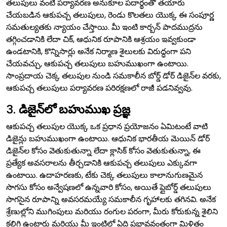
తలుపులు వంటి పర్యావరణ అనుకూల పదార్థంతో తయారు
చేయబడిన ఆకుపచ్చ తలుపులు, రెండు కొలతలు యొక్క ఈ సంపూర్ణ
సమతుల్యతకు న్యాయం చేస్తాయి. మీ ఇంటి కార్బన్ పాదముద్రను
తగ్గించడానికి లేదా చిక్, ఆధునిక రూపానికి ఆశ్రయం ఇవ్వకుండా
ఉండటానికి, కొన్నిసార్లు అనేక నిర్మాణ శైలులకు విరుద్ధంగా పని
చేయవచ్చు, ఆకుపచ్చ తలుపులు బహుముఖంగా ఉంటాయి.
సాంప్రదాయ చెక్క తలుపుల నుండి సమకాలీన బోర్డ్ డోర్ డిజైన్‌ల వరకు,
ఆకుపచ్చ తలుపులు పర్యావరణ పరిరక్షణలో రాజీ పడనివ్వవు.
3.
డిజైన్‌లో బహుముఖ ప్రజ్ఞ
ఆకుపచ్చ తలుపుల యొక్క ఒక ప్రధాన ప్రయోజనం ఏమిటంటే వాటి
డిజైన్లు బహుముఖంగా ఉంటాయి. ఆధునిక భారతీయ మెయిన్ డోర్
డిజైన్‌ల కోసం వెతుకుతున్నా లేదా క్లాసిక్ కోసం వెతుకుతున్నా, ఈ
ప్రత్యేక అవసరాలను తీర్చడానికి ఆకుపచ్చ తలుపులు ఎక్కువగా
ఉంటాయి. ఉదాహరణకు, టేకు చెక్క తలుపులు కాలానుగుణమైన
సొగసు కోసం అన్వేషణలో ఉన్నవారి కోసం, అయితే ప్లైబోర్డ్ తలుపులు
సొగసైన రూపాన్ని అవసరమయ్యే సమకాలీన గృహాలకు తగినవి. అనేక
శ్రేణుల్లోని ముగింపులు మరియు రంగుల పరంగా, మీరు కోరుకున్న శైలిని
కలిగి ఉంటారు మరియు మీ ఇంటిలో ఏది ప్రభావవంతంగా మిళితం