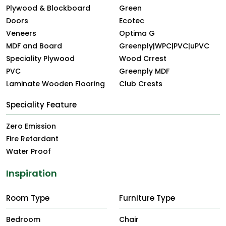
Plywood & Blockboard
Green
Doors
Ecotec
Veneers
Optima G
MDF and Board
Greenply|WPC|PVC|uPVC
Speciality Plywood
Wood Crrest
PVC
Greenply MDF
Laminate Wooden Flooring
Club Crests
Speciality Feature
Zero Emission
Fire Retardant
Water Proof
Inspiration
Room Type
Furniture Type
Bedroom
Chair