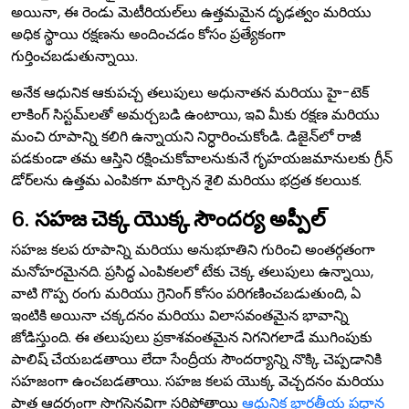
అయినా, ఈ రెండు మెటీరియల్‌లు ఉత్తమమైన దృఢత్వం మరియు
అధిక స్థాయి రక్షణను అందించడం కోసం ప్రత్యేకంగా
గుర్తించబడుతున్నాయి.
అనేక ఆధునిక ఆకుపచ్చ తలుపులు అధునాతన మరియు హై-టెక్
లాకింగ్ సిస్టమ్‌లతో అమర్చబడి ఉంటాయి, ఇవి మీకు రక్షణ మరియు
మంచి రూపాన్ని కలిగి ఉన్నాయని నిర్ధారించుకోండి. డిజైన్‌లో రాజీ
పడకుండా తమ ఆస్తిని రక్షించుకోవాలనుకునే గృహయజమానులకు గ్రీన్
డోర్‌లను ఉత్తమ ఎంపికగా మార్చిన శైలి మరియు భద్రత కలయిక.
6.
సహజ చెక్క యొక్క సౌందర్య అప్పీల్
సహజ కలప రూపాన్ని మరియు అనుభూతిని గురించి అంతర్గతంగా
మనోహరమైనది. ప్రసిద్ధ ఎంపికలలో టేకు చెక్క తలుపులు ఉన్నాయి,
వాటి గొప్ప రంగు మరియు గ్రెనింగ్ కోసం పరిగణించబడుతుంది, ఏ
ఇంటికి అయినా చక్కదనం మరియు విలాసవంతమైన భావాన్ని
జోడిస్తుంది. ఈ తలుపులు ప్రకాశవంతమైన నిగనిగలాడే ముగింపుకు
పాలిష్ చేయబడతాయి లేదా సేంద్రీయ సౌందర్యాన్ని నొక్కి చెప్పడానికి
సహజంగా ఉంచబడతాయి. సహజ కలప యొక్క వెచ్చదనం మరియు
పాత్ర ఆదర్శంగా సొగసైనవిగా సరిపోతాయి
ఆధునిక భారతీయ ప్రధాన