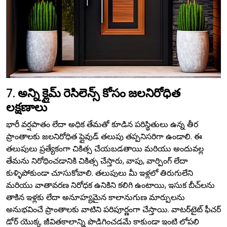
7.
అన్ని క్లైమ్ రెసిలెన్స్ కోసం జలనిరోధిత
లక్షణాలు
భారీ వర్షపాతం లేదా అధిక తేమతో కూడిన పరిస్థితులు ఉన్న తీర
ప్రాంతాలకు జలనిరోధిత ప్లైవుడ్ తలుపు తప్పనిసరిగా ఉండాలి. ఈ
తలుపులు ప్రత్యేకంగా చికిత్స చేయబడతాయి మరియు అందువల్ల
తేమను నిరోధించడానికి చికిత్స చేస్తారు, వాపు, వార్పింగ్ లేదా
కుళ్ళిపోకుండా చూసుకోవాలి. తలుపులు మీ ఇళ్లలో తిరుగులేని
మరియు వాతావరణ నిరోధక ఉనికిని కలిగి ఉంటాయి, ఇసుక బీచ్‌లను
తాకిన ఇళ్లకు లేదా అనూహ్యమైన కాలానుగుణ మార్పులను
అనుభవించే ప్రాంతాలకు వాటిని పరిపూర్ణంగా చేస్తాయి. వాటర్‌టైట్ ఫీచర్
డోర్ యొక్క జీవితకాలాన్ని పొడిగించడమే కాకుండా ఇంటి లోపలి