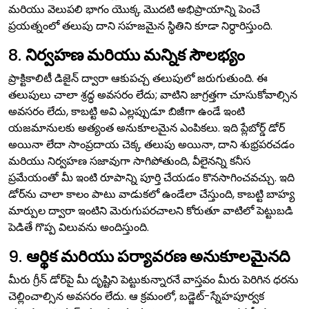
మరియు వెలుపలి భాగం యొక్క మొదటి అభిప్రాయాన్ని పెంచే
ప్రయత్నంలో తలుపు దాని సహజమైన స్థితిని కూడా నిర్ధారిస్తుంది.
8.
నిర్వహణ మరియు మన్నిక సౌలభ్యం
ప్రాక్టికాలిటీ డిజైన్ ద్వారా ఆకుపచ్చ తలుపులో జరుగుతుంది. ఈ
తలుపులు చాలా శ్రద్ధ అవసరం లేదు; వాటిని జాగ్రత్తగా చూసుకోవాల్సిన
అవసరం లేదు, కాబట్టి అవి ఎల్లప్పుడూ బిజీగా ఉండే ఇంటి
యజమానులకు అత్యంత అనుకూలమైన ఎంపికలు. ఇది ప్లేబోర్డ్ డోర్
అయినా లేదా సాంప్రదాయ చెక్క తలుపు అయినా, దాని శుభ్రపరచడం
మరియు నిర్వహణ సజావుగా సాగిపోతుంది, వీలైనన్ని కనీస
ప్రమేయంతో మీ ఇంటి రూపాన్ని పూర్తి చేయడం కొనసాగించవచ్చు. ఇది
డోర్‌ను చాలా కాలం పాటు వాడుకలో ఉండేలా చేస్తుంది, కాబట్టి బాహ్య
మార్పుల ద్వారా ఇంటిని మెరుగుపరచాలని కోరుతూ వాటిలో పెట్టుబడి
పెడితే గొప్ప విలువను అందిస్తుంది.
9.
ఆర్థిక మరియు పర్యావరణ అనుకూలమైనది
మీరు గ్రీన్ డోర్‌పై మీ దృష్టిని పెట్టుకున్నారనే వాస్తవం మీరు పెరిగిన ధరను
చెల్లించాల్సిన అవసరం లేదు. ఆ క్రమంలో, బడ్జెట్-స్నేహపూర్వక