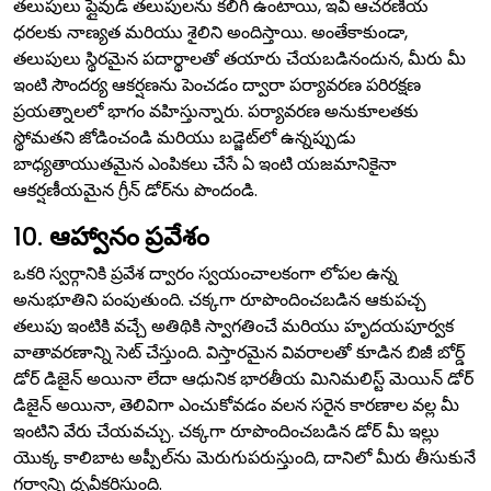
తలుపులు ప్లైవుడ్ తలుపులను కలిగి ఉంటాయి, ఇవి ఆచరణీయ
ధరలకు నాణ్యత మరియు శైలిని అందిస్తాయి. అంతేకాకుండా,
తలుపులు స్థిరమైన పదార్థాలతో తయారు చేయబడినందున, మీరు మీ
ఇంటి సౌందర్య ఆకర్షణను పెంచడం ద్వారా పర్యావరణ పరిరక్షణ
ప్రయత్నాలలో భాగం వహిస్తున్నారు. పర్యావరణ అనుకూలతకు
స్థోమతని జోడించండి మరియు బడ్జెట్‌లో ఉన్నప్పుడు
బాధ్యతాయుతమైన ఎంపికలు చేసే ఏ ఇంటి యజమానికైనా
ఆకర్షణీయమైన గ్రీన్ డోర్‌ను పొందండి.
10.
ఆహ్వానం ప్రవేశం
ఒకరి స్వర్గానికి ప్రవేశ ద్వారం స్వయంచాలకంగా లోపల ఉన్న
అనుభూతిని పంపుతుంది. చక్కగా రూపొందించబడిన ఆకుపచ్చ
తలుపు ఇంటికి వచ్చే అతిథికి స్వాగతించే మరియు హృదయపూర్వక
వాతావరణాన్ని సెట్ చేస్తుంది. విస్తారమైన వివరాలతో కూడిన బిజీ బోర్డ్
డోర్ డిజైన్ అయినా లేదా ఆధునిక భారతీయ మినిమలిస్ట్ మెయిన్ డోర్
డిజైన్ అయినా, తెలివిగా ఎంచుకోవడం వలన సరైన కారణాల వల్ల మీ
ఇంటిని వేరు చేయవచ్చు. చక్కగా రూపొందించబడిన డోర్ మీ ఇల్లు
యొక్క కాలిబాట అప్పీల్‌ను మెరుగుపరుస్తుంది, దానిలో మీరు తీసుకునే
గర్వాన్ని ధృవీకరిస్తుంది.