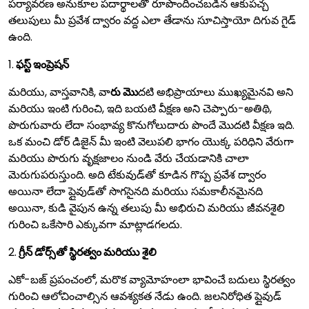
పర్యావరణ అనుకూల పదార్థాలతో రూపొందించబడిన ఆకుపచ్చ
తలుపులు మీ ప్రవేశ ద్వారం వద్ద ఎలా తేడాను సూచిస్తాయో దిగువ గైడ్
ఉంది.
1.
ఫస్ట్ ఇంప్రెషన్
మరియు, వాస్తవానికి, వా
రు మొ
దటి అభిప్రాయాలు ముఖ్యమైనవి అని
మరియు ఇంటి గురించి, ఇది బయటి వీక్షణ అని చెప్పారు-అతిథి,
పొరుగువారు లేదా సంభావ్య కొనుగోలుదారు పొందే మొదటి వీక్షణ ఇది.
ఒక మంచి డోర్ డిజైన్ మీ ఇంటి వెలుపలి భాగం యొక్క పరిధిని వేరుగా
మరియు పొరుగు వృక్షజాలం నుండి వేరు చేయడానికి చాలా
మెరుగుపరుస్తుంది. అది టేకువుడ్‌తో కూడిన గొప్ప ప్రవేశ ద్వారం
అయినా లేదా ప్లైవుడ్‌తో సొగసైనది మరియు సమకాలీనమైనది
అయినా, కుడి వైపున ఉన్న తలుపు మీ అభిరుచి మరియు జీవనశైలి
గురించి ఒకేసారి ఎక్కువగా మాట్లాడగలదు.
2.
గ్రీన్ డోర్స్‌తో స్థిరత్వం మరియు శైలి
ఎకో-బజ్ ప్రపంచంలో, మరొక వ్యామోహంలా భావించే బదులు స్థిరత్వం
గురించి ఆలోచించాల్సిన ఆవశ్యకత నేడు ఉంది. జలనిరోధిత ప్లైవుడ్