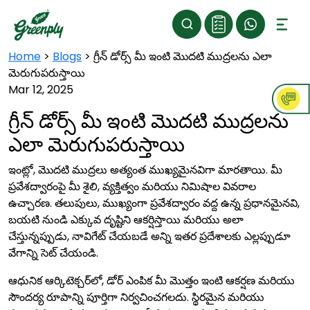
Home
>
Blogs
>
గ్రీన్ డోర్స్ మీ ఇంటి మొదటి ముద్రలను ఎలా
మెరుగుపరుస్తాయి
Mar 12, 2025
గ్రీన్ డోర్స్ మీ ఇంటి మొదటి ముద్రలను
ఎలా మెరుగుపరుస్తాయి
ఇంట్లో, మొదటి ముద్రలు అత్యంత ముఖ్యమైనవిగా మారతాయి. మీ
ప్రవేశద్వారంపై మీ శైలి, వ్యక్తిత్వం మరియు నిమిషాల వివరాల
ఉచ్చారణ. తలుపులు, ముఖ్యంగా ప్రవేశద్వారం వద్ద ఉన్న ప్రధానమైనవి,
బయటి నుండి ఎక్కువ దృష్టిని ఆకర్షిస్తాయి మరియు అలా
చేస్తున్నప్పుడు, నావిగేట్ చేయబడే అన్ని ఇతర ప్రదేశాలకు ఎల్లప్పుడూ
వేగాన్ని సెట్ చేయండి.
ఆధునిక ఆర్కిటెక్చర్‌లో, డోర్ ఎంపిక మీ మొత్తం ఇంటి ఆకర్షణ మరియు
సౌందర్య రూపాన్ని పూర్తిగా నిర్వచించగలదు. స్థిరమైన మరియు