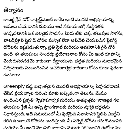
తీర్మానం
కాబట్టి గ్రీన్ డోర్ ఇన్వెస్ట్‌మెంట్ అనేది ఇంటి మొదటి అభిప్రాయాన్ని
అమలు చేయడానికి మరియు అదే సమయంలో, సుస్థిరతకు
తోడ్పడటానికి ఒక తెలివైన సాధనం. మీరు టేకు చెక్క తలుపుల సొగసు,
వాటర్‌ప్రూఫ్ ప్లైవుడ్ డోర్‌ల మన్నిక లేదా అప్‌డేట్ చేయబడిన ప్లేబోర్డ్
డోర్‌లను ఇష్టపడుతున్నా, ప్రతి స్టైల్ మరియు అవసరానికి గ్రీన్ డోర్
ఉంది. ఈ తలుపులు సౌందర్య ప్రయోజనాల కోసం మీ ఇంటి రూపాన్ని
మెరుగుపరచడమే కాకుండా, దీర్ఘాయువు, భద్రత మరియు సులభమైన
నిర్వహణకు సంబంధించిన ఆచరణాత్మక కారణాల కోసం కూడా స్థిరంగా
ఉంటాయి.
Greenply వద్ద, ఖచ్చితమైన మొదటి అభిప్రాయాన్ని ఏర్పరచడానికి
చేసిన ప్రయత్నాల గురించి మాకు ఖచ్చితంగా తెలుసు. మేము
అందించిన ప్రకృతి-స్నేహపూర్వక మరియు అత్యుత్తమ-నాణ్యత గల
తలుపుల శ్రేణి మీ అన్ని ప్రాంగణాలకు మరియు వ్యక్తికి భద్రతను
నిర్ధారిస్తుంది, అదే సమయంలో మీ స్థిరమైన నివాసానికి స్టైలిష్ ఎంట్రీని
కలిగి ఉండాలనే కోరికను అందిస్తుంది. మీ పర్ఫెక్ట్ డోర్‌ను కనుగొనడానికి
మరియు మీ ఇంటి వెలుపలి భాగాన్ని మెరుగుపరచడానికి ఈరోజు మా