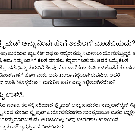
ೈವುಡ್ ಅನ್ನು ನೀವು ಹೇಗೆ ಶಾಪಿಂಗ್ ಮಾಡಬಹುದು
ವು ಮರದಿಂದ ಕ್ಯಾಬಿನೆಟ್ ಅಥವಾ ಅಲ್ಮಿರಾವನ್ನು ನಿರ್ಮಿಸಲು ಯೋಜಿಸುತ್ತಿದ್ದರೆ, ಹ
, ಅದು ನಿಮ್ಮ ಬಡಗಿಗೆ ಕೆಲಸ ಮಾಡಲು ಕಷ್ಟವಾಗಬಹುದು, ಆದರೆ ಒಮ್ಮೆ ಕೆಲಸ
ತೊಂದೆಡೆ, ನಿಮ್ಮ ಮಗುವಿಗೆ ಕೆಲವು ಹೊಂದಾಣಿಕೆಯ ಕುರ್ಚಿಗಳ ಜೊತೆಗೆ ಗೋಡೆಯ 
ಬೋರ್ಡ್‌ಗಳಿಗೆ ಹೋಗಬೇಕು, ಅದು ತುಂಬಾ ಗಟ್ಟಿಯಾಗಿರುವುದಿಲ್ಲ, ಆದರೆ
ೀವು ಊಹಿಸಿಕೊಳ್ಳಬೇಕು - ಮಗುವಿನ ಕುರ್ಚಿ ಎಷ್ಟು ಗಟ್ಟಿಯಾಗಿರಬೇಕು?
ನು ಉಳಿಸಿ
 ನಂತರ, ಕೆಲಸಕ್ಕೆ ಸರಿಯಾದ ಪ್ಲೈವುಡ್ ಅನ್ನು ಹುಡುಕಲು ನಮ್ಮ ಆನ್‌ಲೈನ್ ಸ್ಟೋರ
 ಪ್ಲೈನಿಂದ ಮಾಡಿದ ಪ್ಲೈವುಡ್ ಪೀಠೋಪಕರಣಗಳು ಸಾಂಪ್ರದಾಯಿಕ ಮರದ ಬ್ಲಾಕ್ಗ
ನ್ನು ಮಾಡಬಹುದು. ಆ ರೀತಿಯಲ್ಲಿ, ನೀವು ದೀರ್ಘಕಾಲ ಉಳಿಯುವ
ಉತ್ತಮ ಮೌಲ್ಯವನ್ನು ಸಹ ನೀಡಬಹುದು.