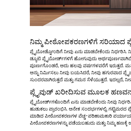
ನಿಮ್ಮ ಪೀಠೋಪಕರಣಗಳಿಗೆ ಸರಿಯಾದ ಪ್ಲ
ಪ್ಲೈಬೋರ್ಡ್ನೊಂದಿಗೆ ನೀವು ಏನು ಮಾಡಬೇಕೆಂದು ನಿರ್ಧರಿಸಿ. ನೀ
ಡ್ಯೂಟಿ ಪ್ಲೈಬೋರ್ಡ್‌ಗಳಿಗೆ ಹೋಗುವುದು ಅರ್ಥಪೂರ್ಣವಾಗಿದೆ
ಪೂರ್ಣಗೊಂಡರೆ, ಅದು ಹಲವು ವರ್ಷಗಳವರೆಗೆ ಇರುತ್ತದೆ. ಮತ್
ಅನ್ನು ನಿರ್ಮಿಸಲು ನೀವು ಬಯಸಿದರೆ, ನೀವು ಹಗುರವಾದ ಪ್ಲೈ
ಸುಂದರವಾಗಿರುತ್ತದೆ ಮತ್ತು ಗಮನ ಸೆಳೆಯುತ್ತದೆ. ಇದಲ್ಲದೆ, ನ
ಪ್ಲೈವುಡ್ ಖರೀದಿಸುವ ಮೂಲಕ ಹಣವನ್
ಪ್ಲೈಬೋರ್ಡ್‌ಗಳೊಂದಿಗೆ ಏನು ಮಾಡಬೇಕೆಂದು ನೀವು ನಿರ್ಧರಿಸಿದ
ಹುಡುಕಲು ಪ್ರಾರಂಭಿಸಿ. ಅನೇಕ ಸಂದರ್ಭಗಳಲ್ಲಿ, ಗಟ್ಟಿಮರದ
ಮಾಡಿದ ಪೀಠೋಪಕರಣಗಳ ವೆಚ್ಚ-ಪರಿಣಾಮಕಾರಿ ಪರ್ಯಾಯಗಳ
ಪೀಠೋಪಕರಣಗಳನ್ನು ಪಡೆಯಬಹುದು ಮತ್ತು ನಿಮ್ಮ ಹಣಕ್ಕೆ 