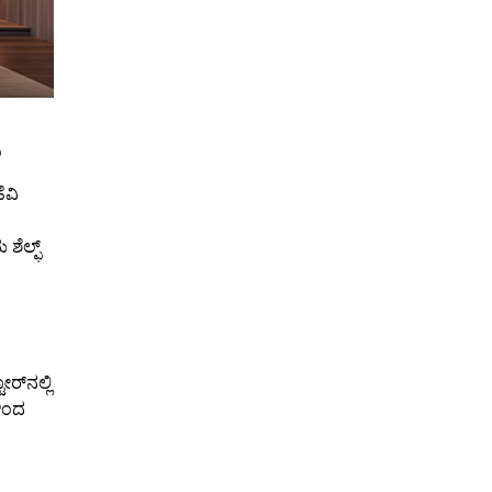
?
ೆವಿ
ಶೆಲ್ಫ್
್‌ನಲ್ಲಿ
ಳಿಂದ