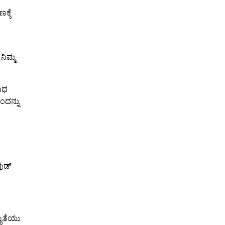
ಕ್ಕೆ
ಿಮ್ಮ
ವಿಧ
ಂದನ್ನು
ವುಡ್
್ಯತೆಯು