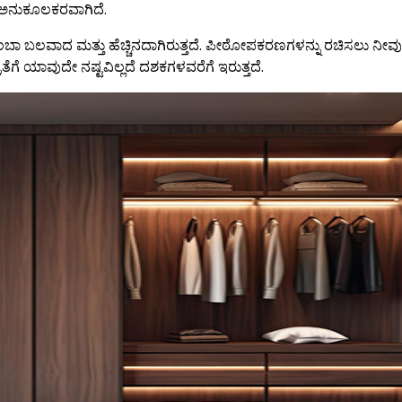
ಅನುಕೂಲಕರವಾಗಿದೆ.
ಂಬಾ ಬಲವಾದ ಮತ್ತು ಹೆಚ್ಚಿನದಾಗಿರುತ್ತದೆ. ಪೀಠೋಪಕರಣಗಳನ್ನು ರಚಿಸಲು ನೀವು
ೆಗೆ ಯಾವುದೇ ನಷ್ಟವಿಲ್ಲದೆ ದಶಕಗಳವರೆಗೆ ಇರುತ್ತದೆ.