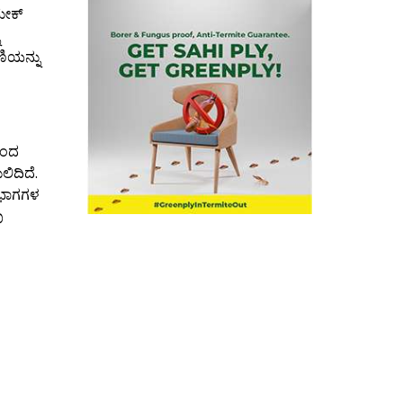
ಮೇಕ್
ಿಯನ್ನು
ಿಂದ
ಲಿದಿದೆ.
 ಭಾಗಗಳ
ು