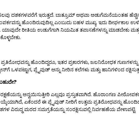
ಡ್ ಹಲವು ದಶಕಗಳವರೆಗೆ ಇರುತ್ತದೆ. ಬಾತ್ರೂಮ್ ಅಥವಾ ಅಡುಗೆಮನೆಯಂತಹ ಹೆಚ್ಚಿ
ತ ಸಂಪರ್ಕವನ್ನು ಹೊಂದಿರುವುದಿಲ್ಲ ಎಂಬುದು ಬಹಳ ಮುಖ್ಯ. ಇದು ದೀರ್ಘಕಾಲ ಉ
ಡಬೇಕು. ಯಾವುದೇ ರೀತಿಯ ಉಡುಗೆಗಾಗಿ ನಿಯಮಿತ ತಪಾಸಣೆಗಳನ್ನು ಮಾಡಬೇಕು ಮತ್ತು
ುಕೊಳ್ಳಬೇಕು.
 ಪ್ರತಿರೋಧವನ್ನು ಹೊಂದಿದ್ದರೂ, ಇತರ ಪ್ರಕಾರಗಳು, ಜಲನಿರೋಧಕ ಗುಣಗಳನ್ನು
 ಒಳಪಟ್ಟಾಗ, ಪ್ಲೈವುಡ್ ಅನ್ನು ನೀರಿನ ಕಲೆಗಳು ಮತ್ತು ಹಾನಿಗಳಿಂದ ರಕ್ಷಿಸುತ್ತ
ಸಬಹುದೇ?
ರಕ್ಷಣೆಯನ್ನು ಅನ್ವಯಿಸುತ್ತೀರಿ ಎಲ್ಲವೂ ಪ್ರಸ್ತುತವಾಗಿದೆ. ಹೊರಾಂಗಣ ಪೀಠೋ
್ಕೆಯಾಗಿದೆ, ಏಕೆಂದರೆ ಈ ಪ್ಲೈವುಡ್ ನೀರಿಗೆ ಉತ್ತಮ ಪ್ರತಿರೋಧವನ್ನು ಹೊಂದಿದ
ಶಗಳ ವಿರುದ್ಧ ಮರದ ಸಮಗ್ರತೆಯನ್ನು ಸಂರಕ್ಷಿಸುವಲ್ಲಿ ನಿರ್ವಹಣೆಯ ವೇಳಾಪಟ್ಟಿ