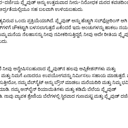
ಾಗರ-ದರ್ಜೆಯ ಪ್ಲೈವುಡ್ ಅನ್ನು ಉತ್ತಮವಾದ ನೀರು-ನಿರೋಧಕ ಮರದ ಕವಚದಿಂ
ಟ್ಟದ ಆರ್ದ್ರತೆಯಲ್ಲಿಯೂ ಸಹ ಬಲವಾಗಿ ಉಳಿಯಬಹುದು.
ರುವ ಒಂದು ಪ್ರಕ್ರಿಯೆಯಾಗಿದೆ. ಪ್ಲೈವುಡ್ ಅನ್ನು ಹೆಚ್ಚಾಗಿ ಸಬ್‌ಫ್ಲೋರಿಂಗ್ ಆಗಿ
ೈಟ್‌ಗಳಿಗೆ ಚೌಕಟ್ಟಾಗಿ ಬಳಸಲಾಗುತ್ತದೆ ಏಕೆಂದರೆ ಇದು ಅಂಚುಗಳನ್ನು ಹಾಕಲು ನ
ನಿಮ್ಮ ಮನೆಯ ನೆಲಹಾಸನ್ನು ನೀವು ನವೀಕರಿಸುತ್ತಿದ್ದರೆ, ನೀವು ಅದೇ ರೀತಿಯ ಪ್ಲೈವ
ುದು.
ೀವು ಅನ್ವೇಷಿಸಬಹುದಾದ ಪ್ಲೈವುಡ್‌ನ ಹಲವು ಅಪ್ಲಿಕೇಶನ್‌ಗಳು ಮತ್ತು
್ತು ನಿಮಗೆ ಏನಾದರೂ ಉಪಯೋಗವನ್ನು ನಿರ್ಮಿಸಲು ಸಹಾಯ ಮಾಡುತ್ತದೆ. ಪ್
್ತೀರೋ, ನಮ್ಮ ವೆಬ್‌ಸೈಟ್ ಅನ್ನು ಬ್ರೌಸ್ ಮಾಡಲು ಮರೆಯದಿರಿ ಮತ್ತು ನಿಮ್ಮ ಭವ
ಾಡಿ. ನಮ್ಮ ಆನ್‌ಲೈನ್ ರಿಯಾಯಿತಿಗಳು ಮತ್ತು ಕಡಿಮೆ ಬೆಲೆಯ ಪ್ಲೈವುಡ್
ನಾವು ವ್ಯಾಪಕ ಶ್ರೇಣಿಯ ಬೆಲೆಗಳಲ್ಲಿ ಸ್ಥಿರವಾದ ಗುಣಮಟ್ಟ ಮತ್ತು ಪ್ಲೈವುಡ್ ದರ್