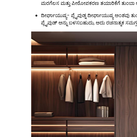
ಮರಗೆಲಸ ಮತ್ತು ಪೀಠೋಪಕರಣ ತಯಾರಿಕೆಗೆ ತುಂಬಾ 
ದೀರ್ಘಾಯುಷ್ಯ- ಪ್ಲೈವುಡ್ನ ದೀರ್ಘಾಯುಷ್ಯ ಅಂಶವು ತು
ಪ್ಲೈವುಡ್ ಅನ್ನು ಬಳಸಬಹುದು, ಅದು ರಚನಾತ್ಮಕ ಸಮಗ್ರತ