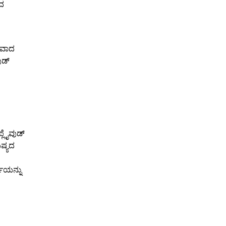
ದ
ಯವಾದ
ುಡ್
ಲೈವುಡ್
ಿಷ್ಯದ
ಜೆಯನ್ನು