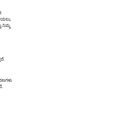
ನ
ಳಿಯಲು,
 ನಿಮ್ಮ
ದೆ.
ಪಕರಣಗಳು
ೆ.