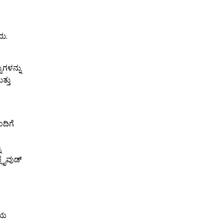
ದು.
ುಗಳನ್ನು
್ತು
ದಿಗೆ
ು
್ಲೈವುಡ್
ೆಯ