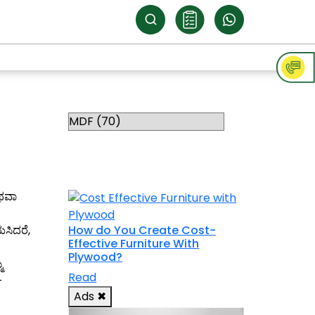
Categories
RELATED
TOPICS
ಅಥವಾ
ಯಸಿದರೆ,
How do You Create Cost-
Effective Furniture With
Plywood?
ಮ
Read
-
Ads
✖