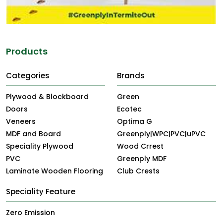
Products
Categories
Brands
Plywood & Blockboard
Green
Doors
Ecotec
Veneers
Optima G
MDF and Board
Greenply|WPC|PVC|uPVC
Speciality Plywood
Wood Crrest
PVC
Greenply MDF
Laminate Wooden Flooring
Club Crests
Speciality Feature
Zero Emission