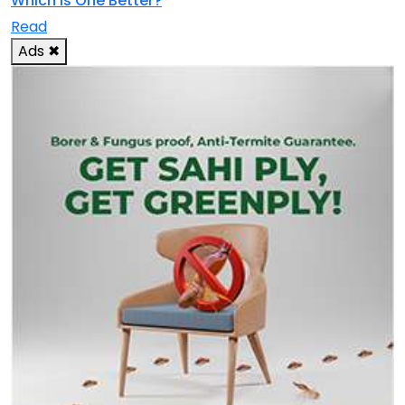
Which Is One Better?
Read
Ads
✖