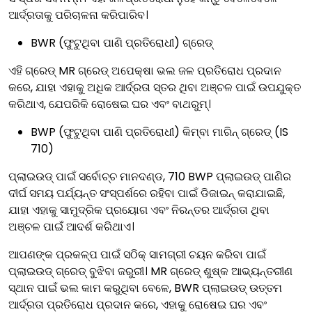
ଆର୍ଦ୍ରତାକୁ ପରିଚାଳନା କରିପାରିବ।
BWR (ଫୁଟୁଥିବା ପାଣି ପ୍ରତିରୋଧୀ) ଗ୍ରେଡ୍
ଏହି ଗ୍ରେଡ୍ MR ଗ୍ରେଡ୍ ଅପେକ୍ଷା ଭଲ ଜଳ ପ୍ରତିରୋଧ ପ୍ରଦାନ
କରେ, ଯାହା ଏହାକୁ ଅଧିକ ଆର୍ଦ୍ରତା ସ୍ତର ଥିବା ଅଞ୍ଚଳ ପାଇଁ ଉପଯୁକ୍ତ
କରିଥାଏ, ଯେପରିକି ରୋଷେଇ ଘର ଏବଂ ବାଥରୁମ୍।
BWP (ଫୁଟୁଥିବା ପାଣି ପ୍ରତିରୋଧୀ) କିମ୍ବା ମାରିନ୍ ଗ୍ରେଡ୍ (IS
710)
ପ୍ଲାଇଉଡ୍ ପାଇଁ ସର୍ବୋଚ୍ଚ ମାନଦଣ୍ଡ, 710 BWP ପ୍ଲାଇଉଡ୍ ପାଣିର
ଦୀର୍ଘ ସମୟ ପର୍ଯ୍ୟନ୍ତ ସଂସ୍ପର୍ଶରେ ରହିବା ପାଇଁ ଡିଜାଇନ୍ କରାଯାଇଛି,
ଯାହା ଏହାକୁ ସାମୁଦ୍ରିକ ପ୍ରୟୋଗ ଏବଂ ନିରନ୍ତର ଆର୍ଦ୍ରତା ଥିବା
ଅଞ୍ଚଳ ପାଇଁ ଆଦର୍ଶ କରିଥାଏ।
ଆପଣଙ୍କ ପ୍ରକଳ୍ପ ପାଇଁ ସଠିକ୍ ସାମଗ୍ରୀ ଚୟନ କରିବା ପାଇଁ
ପ୍ଲାଇଉଡ୍ ଗ୍ରେଡ୍ ବୁଝିବା ଜରୁରୀ। MR ଗ୍ରେଡ୍ ଶୁଷ୍କ ଆଭ୍ୟନ୍ତରୀଣ
ସ୍ଥାନ ପାଇଁ ଭଲ କାମ କରୁଥିବା ବେଳେ, BWR ପ୍ଲାଇଉଡ୍ ଉତ୍ତମ
ଆର୍ଦ୍ରତା ପ୍ରତିରୋଧ ପ୍ରଦାନ କରେ, ଏହାକୁ ରୋଷେଇ ଘର ଏବଂ