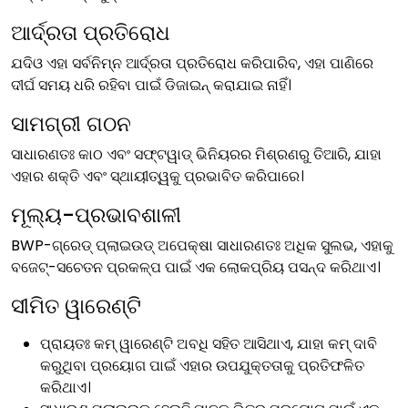
ଆର୍ଦ୍ରତା ପ୍ରତିରୋଧ
ଯଦିଓ ଏହା ସର୍ବନିମ୍ନ ଆର୍ଦ୍ରତା ପ୍ରତିରୋଧ କରିପାରିବ, ଏହା ପାଣିରେ
ଦୀର୍ଘ ସମୟ ଧରି ରହିବା ପାଇଁ ଡିଜାଇନ୍ କରାଯାଇ ନାହିଁ।
ସାମଗ୍ରୀ ଗଠନ
ସାଧାରଣତଃ କାଠ ଏବଂ ସଫ୍ଟୱାଡ୍ ଭିନିୟରର ମିଶ୍ରଣରୁ ତିଆରି, ଯାହା
ଏହାର ଶକ୍ତି ଏବଂ ସ୍ଥାୟୀତ୍ୱକୁ ପ୍ରଭାବିତ କରିପାରେ।
ମୂଲ୍ୟ-ପ୍ରଭାବଶାଳୀ
BWP-ଗ୍ରେଡ୍ ପ୍ଲାଇଉଡ୍‌ ଅପେକ୍ଷା ସାଧାରଣତଃ ଅଧିକ ସୁଲଭ, ଏହାକୁ
ବଜେଟ୍-ସଚେତନ ପ୍ରକଳ୍ପ ପାଇଁ ଏକ ଲୋକପ୍ରିୟ ପସନ୍ଦ କରିଥାଏ।
ସୀମିତ ୱାରେଣ୍ଟି
ପ୍ରାୟତଃ କମ୍ ୱାରେଣ୍ଟି ଅବଧି ସହିତ ଆସିଥାଏ, ଯାହା କମ୍ ଦାବି
କରୁଥିବା ପ୍ରୟୋଗ ପାଇଁ ଏହାର ଉପଯୁକ୍ତତାକୁ ପ୍ରତିଫଳିତ
କରିଥାଏ।