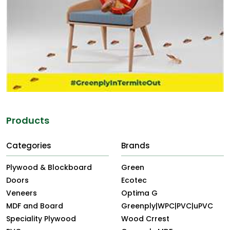
Products
Categories
Brands
Plywood & Blockboard
Green
Doors
Ecotec
Veneers
Optima G
MDF and Board
Greenply|WPC|PVC|uPVC
Speciality Plywood
Wood Crrest