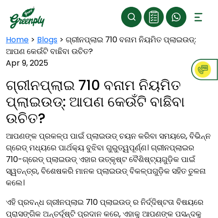
Home
>
Blogs
>
ଗ୍ରୀନପ୍ଲାଇ 710 ବନାମ ନିୟମିତ ପ୍ଲାଇଉଡ୍:
ଆପଣ କେଉଁଟି ବାଛିବା ଉଚିତ?
Apr 9, 2025
ଗ୍ରୀନପ୍ଲାଇ 710 ବନାମ ନିୟମିତ
ପ୍ଲାଇଉଡ୍: ଆପଣ କେଉଁଟି ବାଛିବା
ଉଚିତ?
ଆପଣଙ୍କ ପ୍ରକଳ୍ପ ପାଇଁ ପ୍ଲାଇଉଡ୍ ଚୟନ କରିବା ସମୟରେ, ବିଭିନ୍ନ
ଗ୍ରେଡ୍ ମଧ୍ୟରେ ପାର୍ଥକ୍ୟ ବୁଝିବା ଗୁରୁତ୍ୱପୂର୍ଣ୍ଣ। ଗ୍ରୀନପ୍ଲାଇର
710-ଗ୍ରେଡ୍ ପ୍ଲାଇଉଡ୍ ଏହାର ଉତ୍କୃଷ୍ଟ ବୈଶିଷ୍ଟ୍ୟଗୁଡ଼ିକ ପାଇଁ
ସ୍ୱତନ୍ତ୍ର, ବିଶେଷକରି ମାନକ ପ୍ଲାଇଉଡ୍ ବିକଳ୍ପଗୁଡ଼ିକ ସହିତ ତୁଳନା
କଲେ।
ଏହି ପ୍ରବନ୍ଧ ଗ୍ରୀନପ୍ଲାଇ 710 ପ୍ଲାଇଉଡ୍ ର ନିର୍ଦ୍ଦିଷ୍ଟତା ବିଷୟରେ
ପ୍ରାସଙ୍ଗିକ ଅନ୍ତର୍ଦୃଷ୍ଟି ପ୍ରଦାନ କରେ, ଏହାକୁ ଆପଣଙ୍କ ପସନ୍ଦକୁ