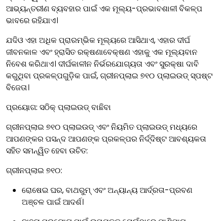
ଆଭ୍ୟନ୍ତରୀଣ ବ୍ୟବହାର ପାଇଁ ଏକ ମୂଲ୍ୟ-ପ୍ରଭାବଶାଳୀ ବିକଳ୍ପ
ଭାବରେ ରହିଯାଏ।
ଯଦିଓ ଏହା ଅଧିକ ପ୍ରାରମ୍ଭିକ ମୂଲ୍ୟରେ ଆସିଥାଏ, ଏହାର ଦୀର୍ଘ
ଜୀବନକାଳ ଏବଂ ହ୍ରାସିତ ରକ୍ଷଣାବେକ୍ଷଣ ଏହାକୁ ଏକ ମୂଲ୍ୟବାନ
ନିବେଶ କରିଥାଏ। ଦୀର୍ଘକାଳୀନ ନିର୍ଭରଯୋଗ୍ୟତା ଏବଂ ସୁରକ୍ଷା ଦାବି
କରୁଥିବା ପ୍ରକଳ୍ପଗୁଡ଼ିକ ପାଇଁ, ଗ୍ରୀନପ୍ଲାଇ ୭୧୦ ପ୍ଲାଇଉଡ୍ ସ୍ପଷ୍ଟ
ବିଜେତା।
ପ୍ରୟୋଗ:
ସଠିକ୍ ପ୍ଲାଇଉଡ୍ ବାଛିବା
ଗ୍ରୀନପ୍ଲାଇ ୭୧୦ ପ୍ଲାଇଉଡ୍ ଏବଂ ନିୟମିତ ପ୍ଲାଇଉଡ୍ ମଧ୍ୟରେ
ଆପଣଙ୍କର ପସନ୍ଦ ଆପଣଙ୍କ ପ୍ରକଳ୍ପର ନିର୍ଦ୍ଦିଷ୍ଟ ଆବଶ୍ୟକତା
ସହିତ ସମନ୍ୱିତ ହେବା ଉଚିତ:
ଗ୍ରୀନପ୍ଲାଇ ୭୧୦:
ରୋଷେଇ ଘର, ବାଥରୁମ୍ ଏବଂ ଅନ୍ୟାନ୍ୟ ଆର୍ଦ୍ରତା-ପ୍ରବଣ
ଅଞ୍ଚଳ ପାଇଁ ଆଦର୍ଶ।