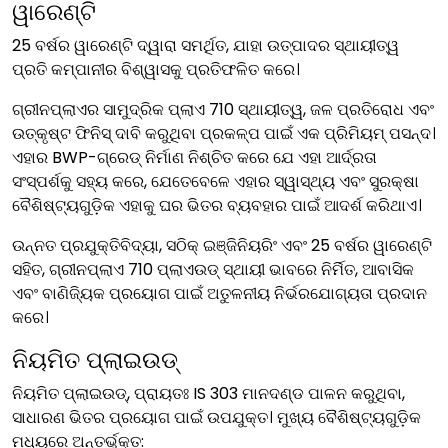
ୱାରେଣ୍ଟି
25 ବର୍ଷର ୱାରେଣ୍ଟି ଦ୍ୱାରା ସମର୍ଥିତ, ଯାହା ଉତ୍ପାଦର ସ୍ଥାୟୀତ୍ୱ
ପ୍ରତି କମ୍ପାନୀର ବିଶ୍ୱାସକୁ ପ୍ରତିଫଳିତ କରେ।
ଗ୍ରୀନପ୍ଲାଏର ସାମୁଦ୍ରିକ ପ୍ଲାଏ 710 ସ୍ଥାୟୀତ୍ୱ, ଜଳ ପ୍ରତିରୋଧ ଏବଂ
ଉତ୍କୃଷ୍ଟ ଫିନିସ୍ ଦାବି କରୁଥିବା ପ୍ରକଳ୍ପ ପାଇଁ ଏକ ପ୍ରିମିୟମ୍ ପସନ୍ଦ।
ଏହାର BWP-ଗ୍ରେଡ୍ ନିର୍ମାଣ ନିଶ୍ଚିତ କରେ ଯେ ଏହା ଆର୍ଦ୍ରତା
ସଂସ୍ପର୍ଶକୁ ସହ୍ୟ କରେ, ଯେତେବେଳେ ଏହାର ସ୍ୱାସ୍ଥ୍ୟ ଏବଂ ସୁରକ୍ଷା
ବୈଶିଷ୍ଟ୍ୟଗୁଡ଼ିକ ଏହାକୁ ଘର ଭିତର ବ୍ୟବହାର ପାଇଁ ଆଦର୍ଶ କରିଥାଏ।
ଉନ୍ନତ ପ୍ରଯୁକ୍ତିବିଦ୍ୟା, ସଠିକ୍ ଇଞ୍ଜିନିୟରିଂ ଏବଂ 25 ବର୍ଷର ୱାରେଣ୍ଟି
ସହିତ, ଗ୍ରୀନପ୍ଲାଏ 710 ପ୍ଲାଏଉଡ୍ ସ୍ଥାୟୀ ଭାବରେ ନିର୍ମିତ, ଆବାସିକ
ଏବଂ ବାଣିଜ୍ୟିକ ପ୍ରୟୋଗ ପାଇଁ ଅତୁଳନୀୟ ନିର୍ଭରଯୋଗ୍ୟତା ପ୍ରଦାନ
କରେ।
ନିୟମିତ ପ୍ଲାଇଉଡ୍‌
ନିୟମିତ ପ୍ଲାଇଉଡ୍‌, ପ୍ରାୟତଃ IS 303 ମାନଦଣ୍ଡ ପାଳନ କରୁଥିବା,
ସାଧାରଣ ଭିତର ପ୍ରୟୋଗ ପାଇଁ ଉପଯୁକ୍ତ। ମୁଖ୍ୟ ବୈଶିଷ୍ଟ୍ୟଗୁଡ଼ିକ
ମଧ୍ୟରେ ଅନ୍ତର୍ଭୁକ୍ତ: