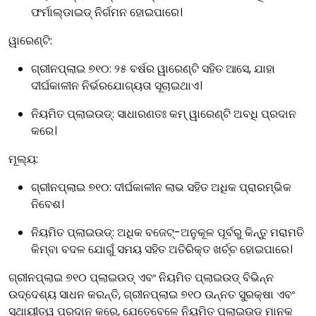
ଫର୍ମାଲ୍ଡାଇଡ୍ ନିର୍ଗମନ ହୋଇପାରେ।
ୱାରେଣ୍ଟି:
ଗ୍ରୀନପ୍ଲାଇ ୭୧୦:
୨୫ ବର୍ଷର ୱାରେଣ୍ଟି ସହିତ ଆସେ, ଯାହା
ଦୀର୍ଘକାଳୀନ ନିର୍ଭରଯୋଗ୍ୟତା ସୂଚାଇଥାଏ।
ନିୟମିତ ପ୍ଲାଇଉଡ୍:
ସାଧାରଣତଃ କମ୍ ୱାରେଣ୍ଟି ଅବଧି ପ୍ରଦାନ
କରେ।
ମୂଲ୍ୟ:
ଗ୍ରୀନପ୍ଲାଇ ୭୧୦:
ଦୀର୍ଘକାଳୀନ ଲାଭ ସହିତ ଅଧିକ ପ୍ରାରମ୍ଭିକ
ନିବେଶ।
ନିୟମିତ ପ୍ଲାଇଉଡ୍:
ଅଧିକ ବଜେଟ୍-ଅନୁକୂଳ ପୂର୍ବରୁ କିନ୍ତୁ ମରାମତି
କିମ୍ବା ବଦଳ ଯୋଗୁଁ ସମୟ ସହିତ ଅତିରିକ୍ତ ଖର୍ଚ୍ଚ ହୋଇପାରେ।
ଗ୍ରୀନପ୍ଲାଇ ୭୧୦ ପ୍ଲାଇଉଡ୍ ଏବଂ ନିୟମିତ ପ୍ଲାଇଉଡ୍ ବିଭିନ୍ନ
ଉଦ୍ଦେଶ୍ୟ ସାଧନ କରନ୍ତି, ଗ୍ରୀନପ୍ଲାଇ ୭୧୦ ଉନ୍ନତ ସୁରକ୍ଷା ଏବଂ
ସ୍ଥାୟୀତ୍ୱ ପ୍ରଦାନ କରେ, ଯେତେବେଳେ ନିୟମିତ ପ୍ଲାଇଉଡ୍ ମାନକ