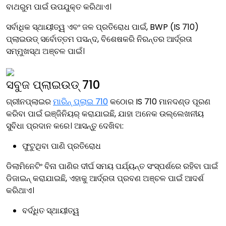
ବାଥରୁମ ପାଇଁ ଉପଯୁକ୍ତ କରିଥାଏ।
ସର୍ବାଧିକ ସ୍ଥାୟୀତ୍ୱ ଏବଂ ଜଳ ପ୍ରତିରୋଧ ପାଇଁ, BWP (IS 710)
ପ୍ଲାଇଉଡ୍ ସର୍ବୋତ୍ତମ ପସନ୍ଦ, ବିଶେଷକରି ନିରନ୍ତର ଆର୍ଦ୍ରତା
ସମ୍ମୁଖସ୍ଥ ଅଞ୍ଚଳ ପାଇଁ।
ସବୁଜ ପ୍ଲାଇଉଡ୍ 710
ଗ୍ରୀନପ୍ଲାଇର
ମାରିନ୍ ପ୍ଲାଇ 710
କଠୋର IS 710 ମାନଦଣ୍ଡ ପୂରଣ
କରିବା ପାଇଁ ଇଞ୍ଜିନିୟର୍ କରାଯାଇଛି, ଯାହା ଅନେକ ଉଲ୍ଲେଖନୀୟ
ସୁବିଧା ପ୍ରଦାନ କରେ। ଆସନ୍ତୁ ଦେଖିବା:
ଫୁଟୁଥିବା ପାଣି ପ୍ରତିରୋଧ
ଡିଲାମିନେଟିଂ ବିନା ପାଣିର ଦୀର୍ଘ ସମୟ ପର୍ଯ୍ୟନ୍ତ ସଂସ୍ପର୍ଶରେ ରହିବା ପାଇଁ
ଡିଜାଇନ୍ କରାଯାଇଛି, ଏହାକୁ ଆର୍ଦ୍ରତା ପ୍ରବଣ ଅଞ୍ଚଳ ପାଇଁ ଆଦର୍ଶ
କରିଥାଏ।
ବର୍ଦ୍ଧିତ ସ୍ଥାୟୀତ୍ୱ