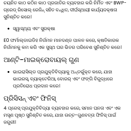
ଚୟନିତ କାଠ କଠିନ କାଠ ପ୍ରଜାତିର ବ୍ୟବହାର କରି ନିର୍ମିତ ଏବଂ BWP-
ଗ୍ରେଡ୍ ରିସୋଲ୍ ରେଜିନ୍ ସହିତ ବନ୍ଧିତ, ଦୀର୍ଘସ୍ଥାୟୀ କାର୍ଯ୍ୟଦକ୍ଷତା
ସୁନିଶ୍ଚିତ କରେ।
ସ୍ୱାସ୍ଥ୍ୟ ଏବଂ ସୁରକ୍ଷା
E0 ଫର୍ମାଲ୍ଡାଇଡିହ ନିର୍ଗମନ ମାନଦଣ୍ଡ ପାଳନ କରେ, କ୍ଷତିକାରକ
ନିର୍ଗମନକୁ କମ କରି ଏକ ସୁସ୍ଥ ଘର ଭିତର ପରିବେଶ ସୁନିଶ୍ଚିତ କରେ।
ଆଣ୍ଟି-ମାଇକ୍ରୋବାୟଲ୍ ଗୁଣ
ଭାଇରାସିଲ୍ଡ ପ୍ରଯୁକ୍ତିବିଦ୍ୟାକୁ ଅନ୍ତର୍ଭୁକ୍ତ କରେ, ଯାହା
ଭାଇରସ୍, ବ୍ୟାକ୍ଟେରିଆ, ବୋରର୍ ଏବଂ ଫଙ୍ଗି ବିରୁଦ୍ଧରେ
ପ୍ରତିରୋଧ ପ୍ରଦାନ କରେ।
ପ୍ରିସିସନ୍ ଏବଂ ଫିନିସ୍
4 ପ୍ରେସ୍ ପ୍ରଯୁକ୍ତିବିଦ୍ୟା ବ୍ୟବହାର କରେ, ସମାନ ଘନତା ଏବଂ ଏକ
ମସୃଣ ପୃଷ୍ଠ ସୁନିଶ୍ଚିତ କରେ, ଯାହା ଉଚ୍ଚ-ଗୁଣବତ୍ତା ଫିନିସ୍ ପାଇଁ
ଜରୁରୀ।