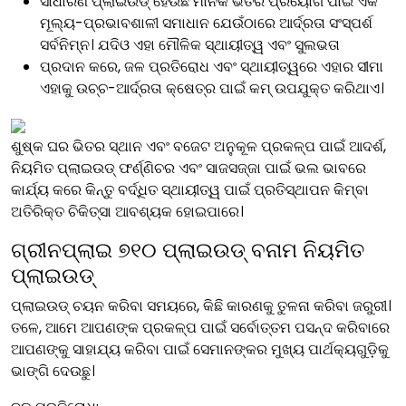
ସାଧାରଣ ପ୍ଲାଇଉଡ୍ ହେଉଛି ମାନକ ଭିତର ପ୍ରୟୋଗ ପାଇଁ ଏକ
ମୂଲ୍ୟ-ପ୍ରଭାବଶାଳୀ ସମାଧାନ ଯେଉଁଠାରେ ଆର୍ଦ୍ରତା ସଂସ୍ପର୍ଶ
ସର୍ବନିମ୍ନ। ଯଦିଓ ଏହା ମୌଳିକ ସ୍ଥାୟୀତ୍ୱ ଏବଂ ସୁଲଭତା
ପ୍ରଦାନ କରେ, ଜଳ ପ୍ରତିରୋଧ ଏବଂ ସ୍ଥାୟୀତ୍ୱରେ ଏହାର ସୀମା
ଏହାକୁ ଉଚ୍ଚ-ଆର୍ଦ୍ରତା କ୍ଷେତ୍ର ପାଇଁ କମ୍ ଉପଯୁକ୍ତ କରିଥାଏ।
ଶୁଷ୍କ ଘର ଭିତର ସ୍ଥାନ ଏବଂ ବଜେଟ ଅନୁକୂଳ ପ୍ରକଳ୍ପ ପାଇଁ ଆଦର୍ଶ,
ନିୟମିତ ପ୍ଲାଇଉଡ୍ ଫର୍ଣ୍ଣିଚର ଏବଂ ସାଜସଜ୍ଜା ପାଇଁ ଭଲ ଭାବରେ
କାର୍ଯ୍ୟ କରେ କିନ୍ତୁ ବର୍ଦ୍ଧିତ ସ୍ଥାୟୀତ୍ୱ ପାଇଁ ପ୍ରତିସ୍ଥାପନ କିମ୍ବା
ଅତିରିକ୍ତ ଚିକିତ୍ସା ଆବଶ୍ୟକ ହୋଇପାରେ।
ଗ୍ରୀନପ୍ଲାଇ ୭୧୦ ପ୍ଲାଇଉଡ୍ ବନାମ ନିୟମିତ
ପ୍ଲାଇଉଡ୍
ପ୍ଲାଇଉଡ୍ ଚୟନ କରିବା ସମୟରେ, କିଛି କାରଣକୁ ତୁଳନା କରିବା ଜରୁରୀ।
ତଳେ, ଆମେ ଆପଣଙ୍କ ପ୍ରକଳ୍ପ ପାଇଁ ସର୍ବୋତ୍ତମ ପସନ୍ଦ କରିବାରେ
ଆପଣଙ୍କୁ ସାହାଯ୍ୟ କରିବା ପାଇଁ ସେମାନଙ୍କର ମୁଖ୍ୟ ପାର୍ଥକ୍ୟଗୁଡ଼ିକୁ
ଭାଙ୍ଗି ଦେଉଛୁ।