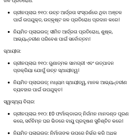
ଜଳ ପ୍ରତିରୋଧ:
ଗ୍ରୀନପ୍ଲାଇ ୭୧୦:
ଉଚ୍ଚ ଆର୍ଦ୍ରତା ସଂସ୍ପର୍ଶରେ ଥିବା ଅଞ୍ଚଳ
ପାଇଁ ଉପଯୁକ୍ତ, ଉତ୍କୃଷ୍ଟ ଜଳ ପ୍ରତିରୋଧ ପ୍ରଦାନ କରେ।
ନିୟମିତ ପ୍ଲାଇଉଡ୍:
ସୀମିତ ଆର୍ଦ୍ରତା ପ୍ରତିରୋଧ, ଶୁଷ୍କ,
ଆଭ୍ୟନ୍ତରୀଣ ପରିବେଶ ପାଇଁ ସର୍ବୋତ୍ତମ।
ସ୍ଥାୟୀତା:
ଗ୍ରୀନପ୍ଲାଇ ୭୧୦:
ଗୁଣାତ୍ମକ ସାମଗ୍ରୀ ଏବଂ ଉତ୍ପାଦନ
ପ୍ରକ୍ରିୟା ଯୋଗୁଁ ଉଚ୍ଚ ସ୍ଥାୟୀତ୍ୱ।
ନିୟମିତ ପ୍ଲାଇଉଡ୍:
ମଧ୍ୟମ ସ୍ଥାୟୀତ୍ୱ, ମାନକ ଆଭ୍ୟନ୍ତରୀଣ
ବ୍ୟବହାର ପାଇଁ ଉପଯୁକ୍ତ।
ସ୍ୱାସ୍ଥ୍ୟ ବିଚାର:
ଗ୍ରୀନପ୍ଲାଇ ୭୧୦:
E0 ଫର୍ମାଲ୍ଡାଇଡ୍ ନିର୍ଗମନ ମାନଦଣ୍ଡ ପୂରଣ
କରେ, ସର୍ବନିମ୍ନ ଘର ଭିତରେ ବାୟୁ ପ୍ରଦୂଷଣ ସୁନିଶ୍ଚିତ କରେ।
ନିୟମିତ ପ୍ଲାଇଉଡ୍:
ନିର୍ମାତାଙ୍କ ଉପରେ ନିର୍ଭର କରି ଅଧିକ