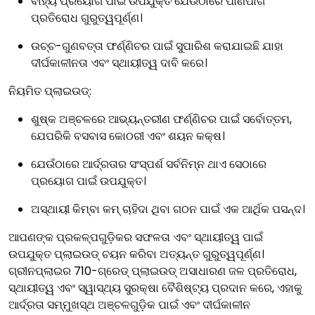
ବାହ୍ୟ ପ୍ରୟୋଗ ପାଇଁ ଉପଯୁକ୍ତ ଯେଉଁଠାରେ ପାଣିପାଗ
ପ୍ରତିରୋଧ ଗୁରୁତ୍ୱପୂର୍ଣ୍ଣ।
ଉଚ୍ଚ-ଗୁଣବତ୍ତା ଫର୍ଣ୍ଣିଚର ପାଇଁ ସୁପାରିଶ କରାଯାଇଛି ଯାହା
ଦୀର୍ଘକାଳୀନତା ଏବଂ ସ୍ଥାୟୀତ୍ୱ ଦାବି କରେ।
ନିୟମିତ ପ୍ଲାଇଉଡ୍:
ଶୁଷ୍କ ଅଞ୍ଚଳରେ ଆଭ୍ୟନ୍ତରୀଣ ଫର୍ଣ୍ଣିଚର ପାଇଁ ସର୍ବୋତ୍ତମ,
ଯେପରିକି ବସବାସ କୋଠରୀ ଏବଂ ଶୟନ କକ୍ଷ।
ଯେଉଁଠାରେ ଆର୍ଦ୍ରତାର ସଂସ୍ପର୍ଶ ସର୍ବନିମ୍ନ ଥାଏ ସେଠାରେ
ପ୍ରୟୋଗ ପାଇଁ ଉପଯୁକ୍ତ।
ଅସ୍ଥାୟୀ କିମ୍ବା କମ୍ ଚାହିଦା ଥିବା ଗଠନ ପାଇଁ ଏକ ଆର୍ଥିକ ପସନ୍ଦ।
ଆପଣଙ୍କ ପ୍ରକଳ୍ପଗୁଡ଼ିକର ସଫଳତା ଏବଂ ସ୍ଥାୟୀତ୍ୱ ପାଇଁ
ଉପଯୁକ୍ତ ପ୍ଲାଇଉଡ୍ ଚୟନ କରିବା ଅତ୍ୟନ୍ତ ଗୁରୁତ୍ୱପୂର୍ଣ୍ଣ।
ଗ୍ରୀନପ୍ଲାଇର 710-ଗ୍ରେଡ୍ ପ୍ଲାଇଉଡ୍ ଅସାଧାରଣ ଜଳ ପ୍ରତିରୋଧ,
ସ୍ଥାୟୀତ୍ୱ ଏବଂ ସ୍ୱାସ୍ଥ୍ୟ ସୁରକ୍ଷା ବୈଶିଷ୍ଟ୍ୟ ପ୍ରଦାନ କରେ, ଏହାକୁ
ଆର୍ଦ୍ରତା ସମ୍ମୁଖସ୍ଥ ଅଞ୍ଚଳଗୁଡ଼ିକ ପାଇଁ ଏବଂ ଦୀର୍ଘକାଳୀନ