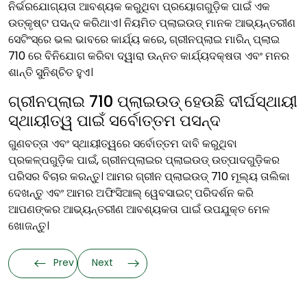
ନିର୍ଭରଯୋଗ୍ୟତା ଆବଶ୍ୟକ କରୁଥିବା ପ୍ରୟୋଗଗୁଡ଼ିକ ପାଇଁ ଏକ
ଉତ୍କୃଷ୍ଟ ପସନ୍ଦ କରିଥାଏ। ନିୟମିତ ପ୍ଲାଇଉଡ୍ ମାନକ ଆଭ୍ୟନ୍ତରୀଣ
ସେଟିଂସ୍‌ରେ ଭଲ ଭାବରେ କାର୍ଯ୍ୟ କରେ, ଗ୍ରୀନପ୍ଲାଇ ମାରିନ୍ ପ୍ଲାଇ
710 ରେ ବିନିଯୋଗ କରିବା ଦ୍ୱାରା ଉନ୍ନତ କାର୍ଯ୍ୟଦକ୍ଷତା ଏବଂ ମନର
ଶାନ୍ତି ସୁନିଶ୍ଚିତ ହୁଏ।
ଗ୍ରୀନପ୍ଲାଇ 710 ପ୍ଲାଇଉଡ୍ ହେଉଛି ଦୀର୍ଘସ୍ଥାୟୀ
ସ୍ଥାୟୀତ୍ୱ ପାଇଁ ସର୍ବୋତ୍ତମ ପସନ୍ଦ
ଗୁଣବତ୍ତା ଏବଂ ସ୍ଥାୟୀତ୍ୱରେ ସର୍ବୋତ୍ତମ ଦାବି କରୁଥିବା
ପ୍ରକଳ୍ପଗୁଡ଼ିକ ପାଇଁ, ଗ୍ରୀନପ୍ଲାଇର ପ୍ଲାଇଉଡ୍ ଉତ୍ପାଦଗୁଡ଼ିକର
ପରିସର ବିଚାର କରନ୍ତୁ। ଆମର ଗ୍ରୀନ ପ୍ଲାଇଉଡ୍ 710 ମୂଲ୍ୟ ତାଲିକା
ଦେଖନ୍ତୁ ଏବଂ ଆମର ଅଫିସିଆଲ୍ ୱେବସାଇଟ୍ ପରିଦର୍ଶନ କରି
ଆପଣଙ୍କର ଆଭ୍ୟନ୍ତରୀଣ ଆବଶ୍ୟକତା ପାଇଁ ଉପଯୁକ୍ତ ମେଳ
ଖୋଜନ୍ତୁ।
Prev
Next
Categories