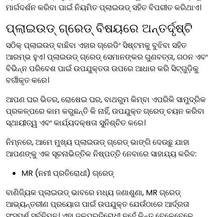
ମାର୍ଗଦର୍ଶନ କରିବା ପାଇଁ ନିୟମିତ ପ୍ଲାଇଉଡ୍ ସହିତ ବିପରୀତ କରିଥାଏ।
ପ୍ଲାଇଉଡ୍ ଗ୍ରେଡ୍ ବିଷୟରେ ଅନ୍ତର୍ଦୃଷ୍ଟି
ସଠିକ୍ ପ୍ଲାଇଉଡ୍ ବାଛିବା ଏହାର ଗ୍ରେଡିଂ ସିଷ୍ଟମକୁ ବୁଝିବା ସହିତ
ଆରମ୍ଭ ହୁଏ। ପ୍ଲାଇଉଡ୍ ଗ୍ରେଡ୍ ସେମାନଙ୍କର ଗୁଣବତ୍ତା, ଗଠନ ଏବଂ
ବିଭିନ୍ନ ପରିବେଶ ପାଇଁ ଉପଯୁକ୍ତତା ଉପରେ ଆଧାର କରି ସିଟ୍ଗୁଡ଼ିକୁ
ବର୍ଗୀକୃତ କରେ।
ଆପଣ ଘର ଭିତର, ରୋଷେଇ ଘର, ବାଥରୁମ କିମ୍ବା ଏପରିକି ସାମୁଦ୍ରିକ
ପ୍ରକଳ୍ପରେ କାମ କରୁଛନ୍ତି କି ନାହିଁ, ଉପଯୁକ୍ତ ଗ୍ରେଡ୍ ଚୟନ କରିବା
ସ୍ଥାୟୀତ୍ୱ ଏବଂ କାର୍ଯ୍ୟଦକ୍ଷତା ସୁନିଶ୍ଚିତ କରେ।
ନିମ୍ନରେ, ଆମେ ମୁଖ୍ୟ ପ୍ଲାଇଉଡ୍ ଗ୍ରେଡ୍ ଭାଙ୍ଗି ଦେଉଛୁ ଯାହା
ଆପଣଙ୍କୁ ଏକ ସୂଚନାଭିତ୍ତିକ ନିଷ୍ପତ୍ତି ନେବାରେ ସାହାଯ୍ୟ କରିବ:
MR (ନମୀ ପ୍ରତିରୋଧୀ) ଗ୍ରେଡ୍
ବାଣିଜ୍ୟିକ ପ୍ଲାଇଉଡ୍ ଭାବରେ ମଧ୍ୟ ଜଣାଶୁଣା, MR ଗ୍ରେଡ୍
ଆଭ୍ୟନ୍ତରୀଣ ପ୍ରୟୋଗ ପାଇଁ ଉପଯୁକ୍ତ ଯେଉଁଠାରେ ଆର୍ଦ୍ରତା
ସଂସ୍ପର୍ଶ ସର୍ବନିମ୍ନ। ଏହା ଜଳପ୍ରତିରୋଧୀ ନୁହେଁ କିନ୍ତୁ ବେଳେବେଳେ