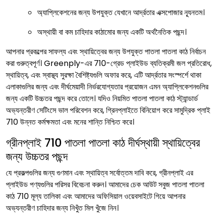
অ্যাপ্লিকেশনের জন্য উপযুক্ত যেখানে আর্দ্রতার এক্সপোজার ন্যূনতম।
অস্থায়ী বা কম চাহিদার কাঠামোর জন্য একটি অর্থনৈতিক পছন্দ।
আপনার প্রকল্পের সাফল্য এবং স্থায়িত্বের জন্য উপযুক্ত পাতলা পাতলা কাঠ নির্বাচন
করা গুরুত্বপূর্ণ। Greenply-এর 710-গ্রেড প্লাইউড ব্যতিক্রমী জল প্রতিরোধ,
স্থায়িত্ব, এবং স্বাস্থ্য সুরক্ষা বৈশিষ্ট্যগুলি অফার করে, এটি আর্দ্রতার সংস্পর্শে থাকা
এলাকাগুলির জন্য এবং দীর্ঘমেয়াদী নির্ভরযোগ্যতার প্রয়োজন এমন অ্যাপ্লিকেশনগুলির
জন্য একটি উচ্চতর পছন্দ করে তোলে। যদিও নিয়মিত পাতলা পাতলা কাঠ স্ট্যান্ডার্ড
অভ্যন্তরীণ সেটিংসে ভাল পরিবেশন করে, গ্রিনপ্লাইতে বিনিয়োগ করে সামুদ্রিক প্লাই
710 উন্নত কর্মক্ষমতা এবং মনের শান্তি নিশ্চিত করে।
গ্রীনপ্লাই
710 পাতলা পাতলা কাঠ
দীর্ঘস্থায়ী স্থায়িত্বের
জন্য উচ্চতর পছন্দ
যে প্রকল্পগুলির জন্য গুণমান এবং স্থায়িত্ব সর্বোত্তম দাবি করে, গ্রীনপ্লাই এর
প্লাইউড পণ্যগুলির পরিসর বিবেচনা করুন। আমাদের চেক আউট সবুজ পাতলা পাতলা
কাঠ 710 মূল্য তালিকা এবং আমাদের অফিসিয়াল ওয়েবসাইটে গিয়ে আপনার
অভ্যন্তরীণ চাহিদার জন্য নিখুঁত মিল খুঁজে নিন।