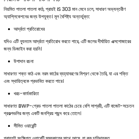
নিয়মিত পাতলা পাতলা কাঠ, প্রায়ই IS 303 মান মেনে চলে, সাধারণ অভ্যন্তরীণ
অ্যাপ্লিকেশনের জন্য উপযুক্ত। মূল বৈশিষ্ট্য অন্তর্ভুক্ত:
আর্দ্রতা প্রতিরোধের
যদিও এটি ন্যূনতম আর্দ্রতা প্রতিরোধ করতে পারে, এটি জলের দীর্ঘায়িত এক্সপোজারের
জন্য ডিজাইন করা হয়নি।
উপাদান রচনা
সাধারণত শক্ত কাঠ এবং নরম কাঠের ব্যহ্যাবরণের মিশ্রণ থেকে তৈরি, যা এর শক্তি
এবং স্থায়িত্বকে প্রভাবিত করতে পারে।
খরচ-কার্যকারিতা
সাধারণত BWP-গ্রেড পাতলা পাতলা কাঠের চেয়ে বেশি সাশ্রয়ী, এটি বাজেট-সচেতন
প্রকল্পগুলির জন্য একটি জনপ্রিয় পছন্দ করে তোলে।
সীমিত ওয়ারেন্টি
প্রায়শই সংক্ষিপ্ত ওয়ারেন্টি সময়কালের সাথে আসে, যা কম চাহিদাযুক্ত