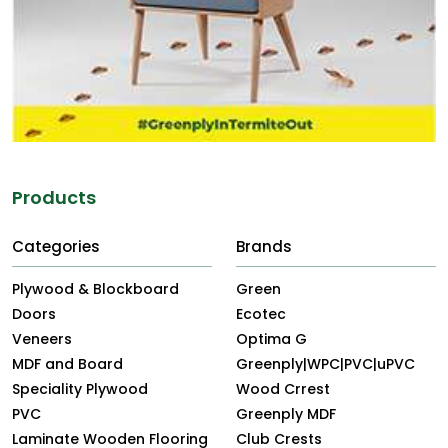
Products
Categories
Brands
Plywood & Blockboard
Green
Doors
Ecotec
Veneers
Optima G
MDF and Board
Greenply|WPC|PVC|uPVC
Speciality Plywood
Wood Crrest
PVC
Greenply MDF
Laminate Wooden Flooring
Club Crests