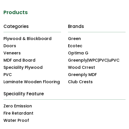
Products
Categories
Brands
Plywood & Blockboard
Green
Doors
Ecotec
Veneers
Optima G
MDF and Board
Greenply|WPC|PVC|uPVC
Speciality Plywood
Wood Crrest
PVC
Greenply MDF
Laminate Wooden Flooring
Club Crests
Speciality Feature
Zero Emission
Fire Retardant
Water Proof