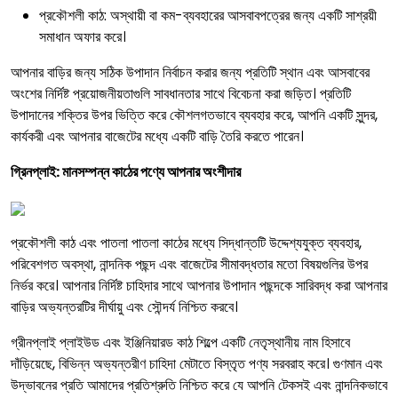
প্রকৌশলী কাঠ: অস্থায়ী বা কম-ব্যবহারের আসবাবপত্রের জন্য একটি সাশ্রয়ী
সমাধান অফার করে।
আপনার বাড়ির জন্য সঠিক উপাদান নির্বাচন করার জন্য প্রতিটি স্থান এবং আসবাবের
অংশের নির্দিষ্ট প্রয়োজনীয়তাগুলি সাবধানতার সাথে বিবেচনা করা জড়িত। প্রতিটি
উপাদানের শক্তির উপর ভিত্তি করে কৌশলগতভাবে ব্যবহার করে, আপনি একটি সুন্দর,
কার্যকরী এবং আপনার বাজেটের মধ্যে একটি বাড়ি তৈরি করতে পারেন।
গ্রিনপ্লাই: মানসম্পন্ন কাঠের পণ্যে আপনার অংশীদার
প্রকৌশলী কাঠ এবং পাতলা পাতলা কাঠের মধ্যে সিদ্ধান্তটি উদ্দেশ্যযুক্ত ব্যবহার,
পরিবেশগত অবস্থা, নান্দনিক পছন্দ এবং বাজেটের সীমাবদ্ধতার মতো বিষয়গুলির উপর
নির্ভর করে। আপনার নির্দিষ্ট চাহিদার সাথে আপনার উপাদান পছন্দকে সারিবদ্ধ করা আপনার
বাড়ির অভ্যন্তরটির দীর্ঘায়ু এবং সৌন্দর্য নিশ্চিত করবে।
গ্রীনপ্লাই প্লাইউড এবং ইঞ্জিনিয়ারড কাঠ শিল্পে একটি নেতৃস্থানীয় নাম হিসাবে
দাঁড়িয়েছে, বিভিন্ন অভ্যন্তরীণ চাহিদা মেটাতে বিস্তৃত পণ্য সরবরাহ করে। গুণমান এবং
উদ্ভাবনের প্রতি আমাদের প্রতিশ্রুতি নিশ্চিত করে যে আপনি টেকসই এবং নান্দনিকভাবে