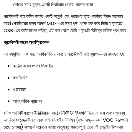
কোরের সাথে যুক্ত, একটি প্রিমিয়াম চেহারা প্রদান করে।
প্রকৌশলী কাঠ কঠিন কাঠের একটি বহুমুখী এবং প্রায়শই ব্যয়-কার্যকর বিকল্প সরবরাহ
করে। পেইন্টিংয়ের জন্য আদর্শ MDF-এর মসৃণ পৃষ্ঠ থেকে শুরু করে নির্মাণে ব্যবহৃত
OSB-এর কাঠামোগত শক্তি, এই কাঠ থেকে তৈরি পণ্যগুলি বিভিন্ন চাহিদা পূরণ করে।
প্রকৌশলী কাঠের অ্যাপ্লিকেশন
এর বহুমুখিতা এবং খরচ-কার্যকারিতার কারণে, প্রকৌশলী কাঠ ব্যাপকভাবে ব্যবহৃত হয়:
কাঠের আসবাবপত্র ডিজাইন
ক্যাবিনেট
ওয়ারড্রব
আলংকারিক প্যানেল
যদিও প্রতিটি ধরণের ইঞ্জিনিয়ারড কাঠের নির্দিষ্ট বৈশিষ্ট্যগুলি বিবেচনা করা এবং সম্ভাব্য
আর্দ্রতা সংবেদনশীলতা এবং ফর্মালডিহাইড নির্গমন (যখন সম্ভব কম-VOC বিকল্পগুলি
বেছে নেওয়া) সম্পর্কে সচেতন হওয়া অত্যন্ত গুরুত্বপূর্ণ, তবে এই শ্রেণীর উপকরণ