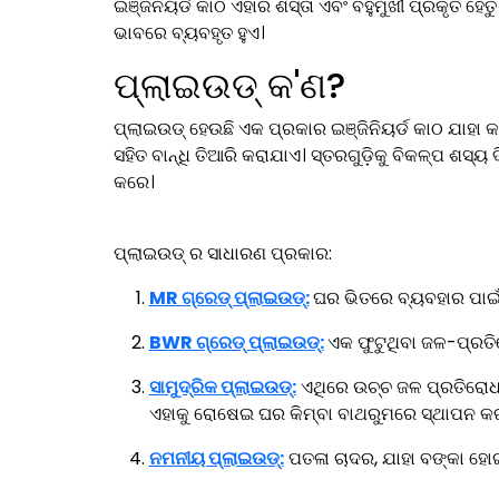
ଇଞ୍ଜିନିୟର୍ଡ କାଠ ଏହାର ଶସ୍ତା ଏବଂ ବହୁମୁଖୀ ପ୍ରକୃତି ହେତୁ
ଭାବରେ ବ୍ୟବହୃତ ହୁଏ।
ପ୍ଲାଇଉଡ୍ କ'ଣ?
ପ୍ଲାଇଉଡ୍ ହେଉଛି ଏକ ପ୍ରକାର ଇଞ୍ଜିନିୟର୍ଡ କାଠ ଯାହା 
ସହିତ ବାନ୍ଧି ତିଆରି କରାଯାଏ। ସ୍ତରଗୁଡ଼ିକୁ ବିକଳ୍ପ ଶସ୍ୟ 
କରେ।
ପ୍ଲାଇଉଡ୍ ର ସାଧାରଣ ପ୍ରକାର:
MR ଗ୍ରେଡ୍ ପ୍ଲାଇଉଡ୍:
ଘର ଭିତରେ ବ୍ୟବହାର ପାଇଁ 
BWR ଗ୍ରେଡ୍ ପ୍ଲାଇଉଡ୍:
ଏକ ଫୁଟୁଥିବା ଜଳ-ପ୍ରତି
ସାମୁଦ୍ରିକ ପ୍ଲାଇଉଡ୍:
ଏଥିରେ ଉଚ୍ଚ ଜଳ ପ୍ରତିରୋଧ 
ଏହାକୁ ରୋଷେଇ ଘର କିମ୍ବା ବାଥରୁମରେ ସ୍ଥାପନ କ
ନମନୀୟ ପ୍ଲାଇଉଡ୍:
ପତଳା ଚାଦର, ଯାହା ବଙ୍କା ହୋ