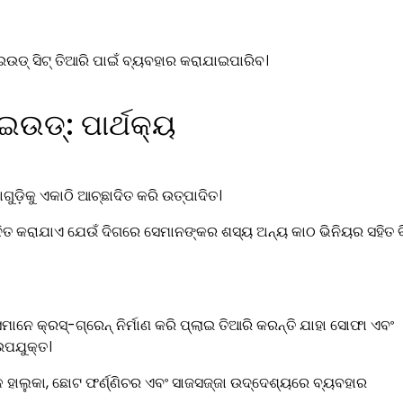
ଲାଇଉଡ୍ ସିଟ୍ ତିଆରି ପାଇଁ ବ୍ୟବହାର କରାଯାଇପାରିବ।
ାଇଉଡ୍: ପାର୍ଥକ୍ୟ
ାଗୁଡ଼ିକୁ ଏକାଠି ଆଚ୍ଛାଦିତ କରି ଉତ୍ପାଦିତ।
ାଦିତ କରାଯାଏ ଯେଉଁ ଦିଗରେ ସେମାନଙ୍କର ଶସ୍ୟ ଅନ୍ୟ କାଠ ଭିନିୟର ସହିତ 
ନେ କ୍ରସ୍-ଗ୍ରେନ୍ ନିର୍ମାଣ କରି ପ୍ଲାଇ ତିଆରି କରନ୍ତି ଯାହା ସୋଫା ଏବଂ
ଉପଯୁକ୍ତ।
ବଳ ହାଲୁକା, ଛୋଟ ଫର୍ଣ୍ଣିଚର ଏବଂ ସାଜସଜ୍ଜା ଉଦ୍ଦେଶ୍ୟରେ ବ୍ୟବହାର