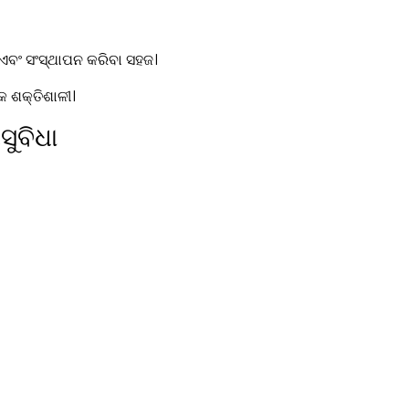
ଏବଂ ସଂସ୍ଥାପନ କରିବା ସହଜ।
କ ଶକ୍ତିଶାଳୀ।
ସୁବିଧା