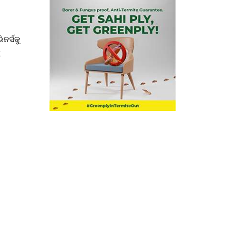
ନର୍ସକୁ
ୁ