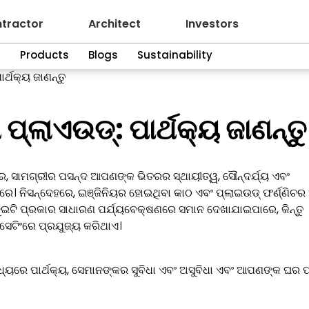
tractor
Architect
Investors
n
Products
Blogs
Sustainability
ର୍ଥକ୍ୟ ଜାଣନ୍ତୁ
 ପ୍ଲାଏଉଡ୍: ପାର୍ଥକ୍ୟ ଜାଣନ୍ତୁ
 ସାମଗ୍ରୀର ପସନ୍ଦ ଆପଣଙ୍କ ଭିତରର ସ୍ଥାୟୀତ୍ୱ, ସୌନ୍ଦର୍ଯ୍ୟ ଏବଂ
ିପାରେ। ନିସନ୍ଦେହରେ, ଇଞ୍ଜିନିୟର ହୋଇଥିବା କାଠ ଏବଂ ପ୍ଲାଇଉଡ୍ ଫର୍ଣ୍ଣିଚର
 ଦୁଇଟି ପ୍ରକାର ସାଧାରଣ ପର୍ଯ୍ୟବେକ୍ଷଣରେ ସମାନ ଦେଖାଯାଇପାରେ, କିନ୍ତୁ
 ସେଟିଂରେ ପ୍ରଯୁଜ୍ୟ କରିଥାଏ।
ଧ୍ୟରେ ପାର୍ଥକ୍ୟ, ସେମାନଙ୍କର ସୁବିଧା ଏବଂ ଅସୁବିଧା ଏବଂ ଆପଣଙ୍କ ଘର ପ