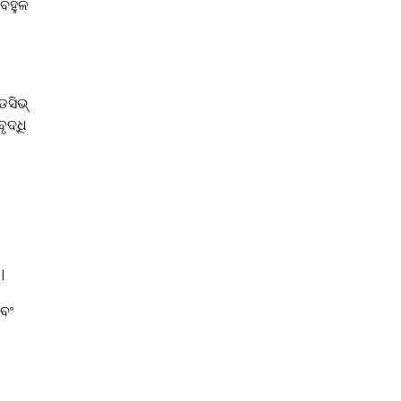
 ବହୁଳ
େସିଭ୍
ୃଦ୍ଧି
।
ବଂ