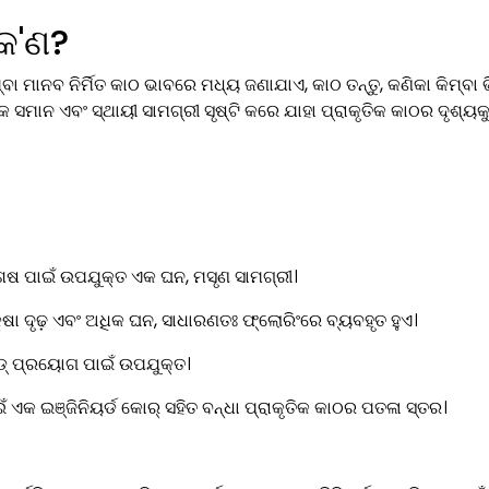
କ'ଣ?
ା ମାନବ ନିର୍ମିତ କାଠ ଭାବରେ ମଧ୍ୟ ଜଣାଯାଏ, କାଠ ତନ୍ତୁ, କଣିକା କିମ୍ବା ଭି
କ ସମାନ ଏବଂ ସ୍ଥାୟୀ ସାମଗ୍ରୀ ସୃଷ୍ଟି କରେ ଯାହା ପ୍ରାକୃତିକ କାଠର ଦୃଶ୍ୟକ
ଷ ପାଇଁ ଉପଯୁକ୍ତ ଏକ ଘନ, ମସୃଣ ସାମଗ୍ରୀ।
ଦୃଢ଼ ଏବଂ ଅଧିକ ଘନ, ସାଧାରଣତଃ ଫ୍ଲୋରିଂରେ ବ୍ୟବହୃତ ହୁଏ।
ଡ୍ ପ୍ରୟୋଗ ପାଇଁ ଉପଯୁକ୍ତ।
ାଇଁ ଏକ ଇଞ୍ଜିନିୟର୍ଡ କୋର୍ ସହିତ ବନ୍ଧା ପ୍ରାକୃତିକ କାଠର ପତଳା ସ୍ତର।