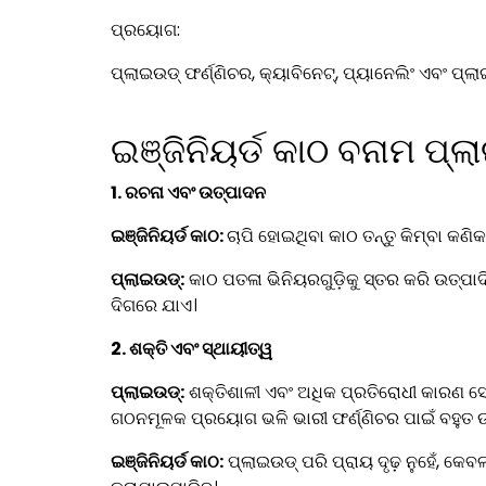
ପ୍ରୟୋଗ:
ପ୍ଲାଇଉଡ୍ ଫର୍ଣ୍ଣିଚର, କ୍ୟାବିନେଟ୍, ପ୍ୟାନେଲିଂ ଏବଂ ପ୍
ଇଞ୍ଜିନିୟର୍ଡ କାଠ ବନାମ ପ୍ଲ
1.
ରଚନା ଏବଂ ଉତ୍ପାଦନ
ଇଞ୍ଜିନିୟର୍ଡ କାଠ:
ଚାପି ହୋଇଥିବା କାଠ ତନ୍ତୁ କିମ୍ବା କଣିକ
ପ୍ଲାଇଉଡ୍:
କାଠ ପତଳା ଭିନିୟରଗୁଡ଼ିକୁ ସ୍ତର କରି ଉତ୍ପ
ଦିଗରେ ଯାଏ।
2
. ଶକ୍ତି ଏବଂ ସ୍ଥାୟୀତ୍ୱ
ପ୍ଲାଇଉଡ୍:
ଶକ୍ତିଶାଳୀ ଏବଂ ଅଧିକ ପ୍ରତିରୋଧୀ କାରଣ ସେମା
ଗଠନମୂଳକ ପ୍ରୟୋଗ ଭଳି ଭାରୀ ଫର୍ଣ୍ଣିଚର ପାଇଁ ବହୁତ 
ଇଞ୍ଜିନିୟର୍ଡ କାଠ:
ପ୍ଲାଇଉଡ୍ ପରି ପ୍ରାୟ ଦୃଢ଼ ନୁହେଁ, କେ