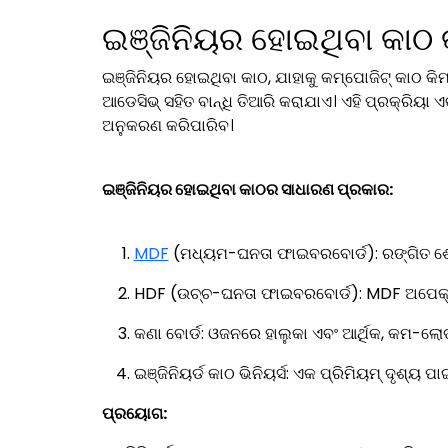
ଇଞ୍ଜିନିୟର ହୋଇଥିବା କାଠ 
ଇଞ୍ଜିନିୟର ହୋଇଥିବା କାଠ, ଯାହାକୁ କମ୍ପୋଜିଟ୍ କାଠ କିମ୍ବ
ଆଡେସିଭ୍ ସହିତ ବାନ୍ଧି ତିଆରି କରାଯାଏ। ଏହି ପ୍ରକ୍ରିୟା ଏ
ଅନୁକରଣ କରିପାରିବ।
ଇଞ୍ଜିନିୟର ହୋଇଥିବା କାଠର ସାଧାରଣ ପ୍ରକାର:
MDF
(ମଧ୍ୟମ-ଘନତା ଫାଇବରବୋର୍ଡ): ରଙ୍ଗିତ ଶେ
HDF (ଉଚ୍ଚ-ଘନତା ଫାଇବରବୋର୍ଡ): MDF ଅପେକ୍ଷା 
କଣା ବୋର୍ଡ: ଓଜନରେ ହାଲୁକା ଏବଂ ଆର୍ଥିକ, କମ-ଲୋ
ଇଞ୍ଜିନିୟର୍ଡ କାଠ ଭିନିୟର୍ସ: ଏକ ପ୍ରିମିୟମ୍ ଦୃଶ୍ୟ ପ
ପ୍ରୟୋଗ: