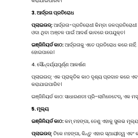
କରାଯାଇପାରିବ।
3.
ଆର୍ଦ୍ରତା ପ୍ରତିରୋଧ
ପ୍ଲାଇଉଡ୍:
ଆର୍ଦ୍ରତା-ପ୍ରତିରୋଧୀ କିମ୍ବା ଜଳପ୍ରତିରୋଧୀ 
ଓଦା ଥିବା ଅଞ୍ଚଳ ପାଇଁ ଆଦର୍ଶ ଭାବରେ ଉପଯୁକ୍ତ।
ଇଞ୍ଜିନିୟର୍ଡ କାଠ:
ଆର୍ଦ୍ରତାକୁ ଏତେ ପ୍ରତିରୋଧ କରେ ନାହିଁ;
ହୋଇପାରେ।
4.
ସୌନ୍ଦର୍ଯ୍ୟପୂର୍ଣ୍ଣ ଆକର୍ଷଣ
ପ୍ଲାଇଉଡ୍: ଏକ ପ୍ରାକୃତିକ କାଠ ଦୃଶ୍ୟ ପ୍ରଦାନ କରେ ଏବଂ
କରାଯାଇପାରିବ।
ଇଞ୍ଜିନିୟର୍ଡ କାଠ: ସାଧାରଣତଃ ପ୍ରି-ଲାମିନେଟେଡ୍, ଏକ ମସ
5. ମୂଲ୍ୟ
ଇଞ୍ଜିନିୟର୍ଡ କାଠ:
କମ୍ ମହଙ୍ଗା, ତେଣୁ ଏହାକୁ ସୁଲଭ ମୂଲ୍
ପ୍ଲାଇଉଡ୍
: ଟିକେ ମହଙ୍ଗା, କିନ୍ତୁ ଏହାର ସ୍ଥାୟୀତ୍ୱ ଏବଂ