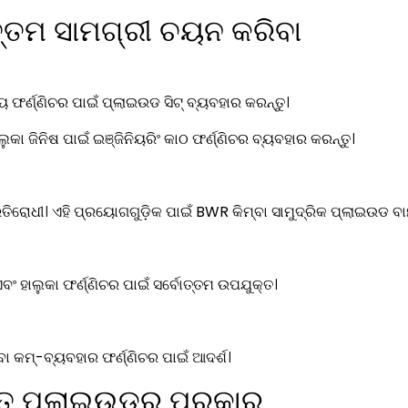
୍ତମ ସାମଗ୍ରୀ ଚୟନ କରିବା
ୟ ଫର୍ଣ୍ଣିଚର ପାଇଁ ପ୍ଲାଇଉଡ ସିଟ୍ ବ୍ୟବହାର କରନ୍ତୁ।
ା ଜିନିଷ ପାଇଁ ଇଞ୍ଜିନିୟରିଂ କାଠ ଫର୍ଣ୍ଣିଚର ବ୍ୟବହାର କରନ୍ତୁ।
ିରୋଧୀ। ଏହି ପ୍ରୟୋଗଗୁଡ଼ିକ ପାଇଁ BWR କିମ୍ବା ସାମୁଦ୍ରିକ ପ୍ଲାଇଉଡ ବାଛ
ଂ ହାଲୁକା ଫର୍ଣ୍ଣିଚର ପାଇଁ ସର୍ବୋତ୍ତମ ଉପଯୁକ୍ତ।
ା କମ୍-ବ୍ୟବହାର ଫର୍ଣ୍ଣିଚର ପାଇଁ ଆଦର୍ଶ।
ୃତ ପ୍ଲାଇଉଡର ପ୍ରକାର