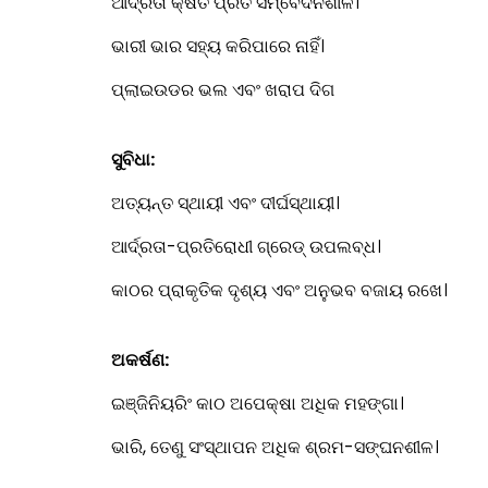
ଆର୍ଦ୍ରତା କ୍ଷତି ପ୍ରତି ସମ୍ବେଦନଶୀଳ।
ଭାରୀ ଭାର ସହ୍ୟ କରିପାରେ ନାହିଁ।
ପ୍ଲାଇଉଡର ଭଲ ଏବଂ ଖରାପ ଦିଗ
ସୁବିଧା:
ଅତ୍ୟନ୍ତ ସ୍ଥାୟୀ ଏବଂ ଦୀର୍ଘସ୍ଥାୟୀ।
ଆର୍ଦ୍ରତା-ପ୍ରତିରୋଧୀ ଗ୍ରେଡ୍ ଉପଲବ୍ଧ।
କାଠର ପ୍ରାକୃତିକ ଦୃଶ୍ୟ ଏବଂ ଅନୁଭବ ବଜାୟ ରଖେ।
ଅକର୍ଷଣ:
ଇଞ୍ଜିନିୟରିଂ କାଠ ଅପେକ୍ଷା ଅଧିକ ମହଙ୍ଗା।
ଭାରି, ତେଣୁ ସଂସ୍ଥାପନ ଅଧିକ ଶ୍ରମ-ସଙ୍ଘନଶୀଳ।