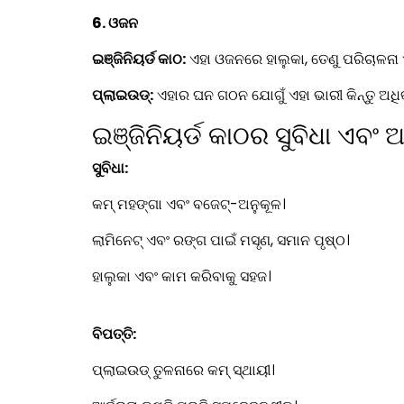
6. ଓଜନ
ଇଞ୍ଜିନିୟର୍ଡ କାଠ:
ଏହା ଓଜନରେ ହାଲୁକା, ତେଣୁ ପରିଚାଳନା 
ପ୍ଲାଇଉଡ୍:
ଏହାର ଘନ ଗଠନ ଯୋଗୁଁ ଏହା ଭାରୀ କିନ୍ତୁ ଅଧି
ଇଞ୍ଜିନିୟର୍ଡ କାଠର ସୁବିଧା ଏବଂ ଅ
ସୁବିଧା:
କମ୍ ମହଙ୍ଗା ଏବଂ ବଜେଟ୍-ଅନୁକୂଳ।
ଲାମିନେଟ୍ ଏବଂ ରଙ୍ଗ ପାଇଁ ମସୃଣ, ସମାନ ପୃଷ୍ଠ।
ହାଲୁକା ଏବଂ କାମ କରିବାକୁ ସହଜ।
ବିପତ୍ତି:
ପ୍ଲାଇଉଡ୍ ତୁଳନାରେ କମ୍ ସ୍ଥାୟୀ।