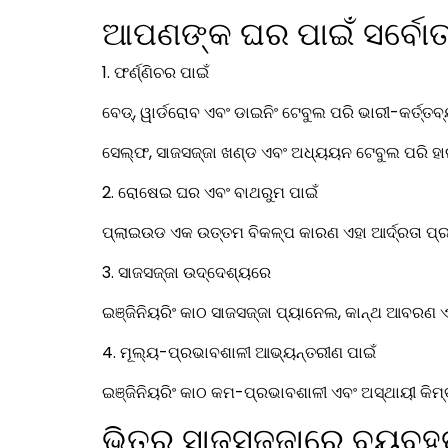
ଆପଣଙ୍କ ଘର ପାଇଁ ସର୍ବୋତ
1. ଫର୍ଣ୍ଣିଚର ପାଇଁ
ବେଡ୍, ୱାର୍ଡରୋବ ଏବଂ ଡାଇନିଂ ଟେବୁଲ ପରି ଭାରୀ-କର୍ତ୍ତବ୍
ସେଲ୍ଫ, ସାଜସଜ୍ଜା ଖଣ୍ଡ ଏବଂ ଅଧ୍ୟୟନ ଟେବୁଲ ପରି ହାଲୁକ
2. ରୋଷେଇ ଘର ଏବଂ ବାଥରୁମ ପାଇଁ
ପ୍ଲାଇଉଡ ଏକ ଉତ୍ତମ ବିକଳ୍ପ କାରଣ ଏହା ଆର୍ଦ୍ରତା ପ୍ରତ
3. ସାଜସଜ୍ଜା ଉଦ୍ଦେଶ୍ୟରେ
ଇଞ୍ଜିନିୟରିଂ କାଠ ସାଜସଜ୍ଜା ପ୍ୟାନେଲ, କାନ୍ଥ ଆବରଣ ଏବ
4. ମୂଲ୍ୟ-ପ୍ରଭାବଶାଳୀ ଆଭ୍ୟନ୍ତରୀଣ ପାଇଁ
ଇଞ୍ଜିନିୟରିଂ କାଠ କମ-ପ୍ରଭାବଶାଳୀ ଏବଂ ଅସ୍ଥାୟୀ କିମ୍ବ
ଭିତର ସାଜସଜ୍ଜାରେ ବ୍ୟବହ