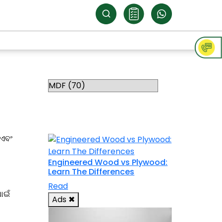
Categories
RELATED
TOPICS
 ଏବଂ
Engineered Wood vs Plywood:
Learn The Differences
Read
ାଇଁ
Ads
✖