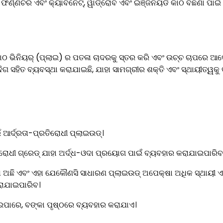
 ଫର୍ଣ୍ଣିଚର ଏବଂ କ୍ୟାବିନେଟ୍, ୱାର୍ଡ୍ରୋବ ଏବଂ ଇଞ୍ଜିନିୟର୍ଡ କାଠ ବିଛଣା ପାଇଁ
କାଠ ଭିନିୟର୍ (ପ୍ଲାଇ) ର ପତଳା ଚାଦରକୁ ସ୍ତର କରି ଏବଂ ଉଚ୍ଚ ଚାପରେ ଆଡ
ଦିଗ ସହିତ ବ୍ୟବସ୍ଥା କରାଯାଇଛି, ଯାହା ସାମଗ୍ରୀର ଶକ୍ତି ଏବଂ ସ୍ଥାୟୀତ୍ୱକୁ ବ
ଆର୍ଦ୍ରତା-ପ୍ରତିରୋଧୀ ପ୍ଲାଇଉଡ୍।
ରୋଧୀ ଗ୍ରେଡ୍ ଯାହା ଅର୍ଦ୍ଧ-ଓଦା ପ୍ରୟୋଗ ପାଇଁ ବ୍ୟବହାର କରାଯାଇପାରିବ
ଅଛି ଏବଂ ଏହା ଯେକୌଣସି ସାଧାରଣ ପ୍ଲାଇଉଡ୍ ଅପେକ୍ଷା ଅଧିକ ସ୍ଥାୟୀ ଏ
ରାଯାଇପାରିବ।
ଇପାରେ, ବଙ୍କା ପୃଷ୍ଠରେ ବ୍ୟବହାର କରାଯାଏ।