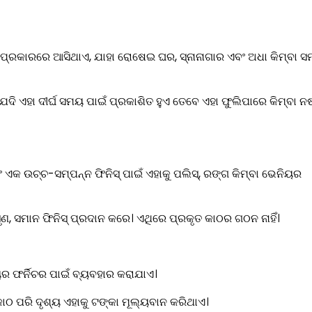
ପ୍ରକାରରେ ଆସିଥାଏ, ଯାହା ରୋଷେଇ ଘର, ସ୍ନାନାଗାର ଏବଂ ଅଧା କିମ୍ବା ସମ୍ପ
 ଯଦି ଏହା ଦୀର୍ଘ ସମୟ ପାଇଁ ପ୍ରକାଶିତ ହୁଏ ତେବେ ଏହା ଫୁଲିପାରେ କିମ୍ବା ନ
 ଏକ ଉଚ୍ଚ-ସମ୍ପନ୍ନ ଫିନିସ୍ ପାଇଁ ଏହାକୁ ପଲିସ୍, ରଙ୍ଗ କିମ୍ବା ଭେନିୟର
ୃଣ, ସମାନ ଫିନିସ୍ ପ୍ରଦାନ କରେ। ଏଥିରେ ପ୍ରକୃତ କାଠର ଗଠନ ନାହିଁ।
ୟର ଫର୍ନିଚର ପାଇଁ ବ୍ୟବହାର କରାଯାଏ।
 କାଠ ପରି ଦୃଶ୍ୟ ଏହାକୁ ଟଙ୍କା ମୂଲ୍ୟବାନ କରିଥାଏ।