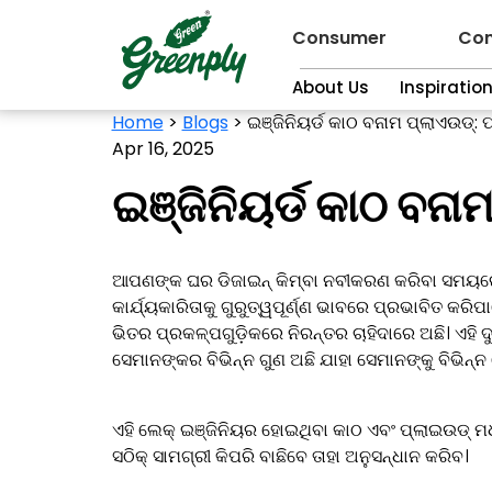
Consumer
Con
About Us
Inspiratio
Home
>
Blogs
>
ଇଞ୍ଜିନିୟର୍ଡ କାଠ ବନାମ ପ୍ଲାଏଉଡ୍: ପା
Apr 16, 2025
ଇଞ୍ଜିନିୟର୍ଡ କାଠ ବନାମ
ଆପଣଙ୍କ ଘର ଡିଜାଇନ୍ କିମ୍ବା ନବୀକରଣ କରିବା ସମୟରେ,
କାର୍ଯ୍ୟକାରିତାକୁ ଗୁରୁତ୍ୱପୂର୍ଣ୍ଣ ଭାବରେ ପ୍ରଭାବିତ କର
ଭିତର ପ୍ରକଳ୍ପଗୁଡ଼ିକରେ ନିରନ୍ତର ଚାହିଦାରେ ଅଛି। ଏହି
ସେମାନଙ୍କର ବିଭିନ୍ନ ଗୁଣ ଅଛି ଯାହା ସେମାନଙ୍କୁ ବିଭିନ୍ନ
ଏହି ଲେକ୍ ଇଞ୍ଜିନିୟର ହୋଇଥିବା କାଠ ଏବଂ ପ୍ଲାଇଉଡ୍ ମ
ସଠିକ୍ ସାମଗ୍ରୀ କିପରି ବାଛିବେ ତାହା ଅନୁସନ୍ଧାନ କରିବ।