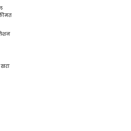
ाल
 कीमत
िलेशन
 खरा