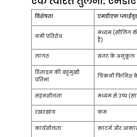
एक त्वरित तुलना: एमडी
विशेषता
एमडीएफ प्लाईवु
मध्यम (सीलिंग 
नमी प्रतिरोध
है)
लागत
बजट के अनुकूल
डिज़ाइन की बहुमुखी
चिकनी फिनिश के
प्रतिभा
सहनशीलता
मध्यम से उच्च (
रखरखाव
कम
कार्यशीलता
काटने और आकार 