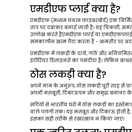
एमडीएफ प्लाई क्या है?
एमडीएफ (मध्यम घनत्व फाइबरबोर्ड) एक निर्मित ल
ताप पर दबाकर बनाई जाती है। यह चिकनी, समत
उल्लेख करते हैंएमडीएफ प्लाई या एमडीएफप्लाईव
समकालीन खत्म पैदा करता है - आमतौर पर अंद
एमडीएफ में लकड़ी के दाने, गांठें और अनियमितता
इंटीरियर डिज़ाइनरों का पसंदीदा है। लेकिन बाथरूम 
ठोस लकड़ी क्या है?
अपने नाम के अनुरूप, ठोस लकड़ी पूरी तरह से प्
अपनी मज़बूती, टिकाऊपन और समृद्ध बनावट के लि
सदियों से भारतीय घरों में ठोस लकड़ी का इस्तेमाल
वाले पलंगों तक। यह मज़बूत और टिकाऊ होती 
इसका सही तरीके से रखरखाव न किया जाए।