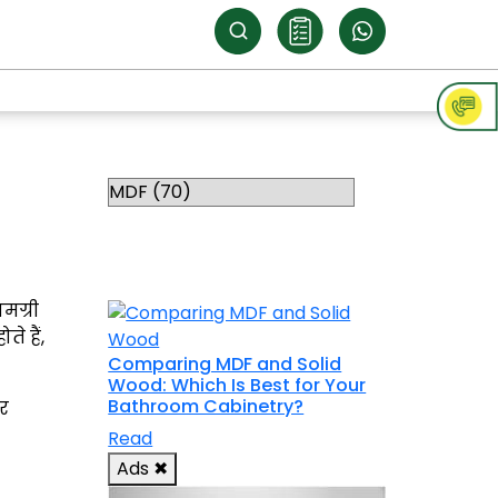
Categories
RELATED
TOPICS
मग्री
े हैं,
Comparing MDF and Solid
Wood: Which Is Best for Your
Bathroom Cabinetry?
र
Read
Ads
✖