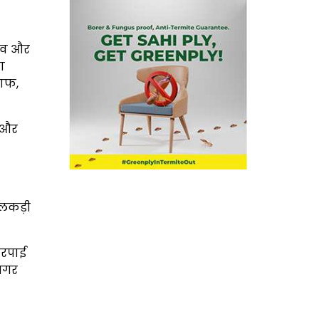
बाव और
ा
साफ,
ं और
 लकड़ी
चारपाई
अगर