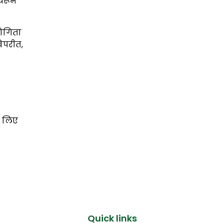
थरूम
योगिता
िपरीत,
े लिए
Quick links