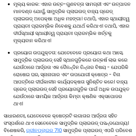
ମୂଲ୍ୟ କାରକ: ଏହାର ଉଚ୍ଚ-ଗୁଣବତ୍ତା ସାମଗ୍ରୀ ଏବଂ ଉତ୍ପାଦନ
ମାନଦଣ୍ଡ ଯୋଗୁଁ, ସାମୁଦ୍ରିକ ପ୍ଲାଇଉଡ୍ ବାହ୍ୟ ଗ୍ରେଡ୍
ପ୍ଲାଇଉଡ୍ ଅପେକ୍ଷା ଅଧିକ ମହଙ୍ଗା। ତଥାପି, ଏହାର ସ୍ଥାୟୀତ୍ୱ
ପ୍ରାୟତଃ ପ୍ରାରମ୍ଭିକ ନିବେଶକୁ ଯଥାର୍ଥ କରିଥାଏ। ତଥାପି, ଏହାର
ଦୀର୍ଘସ୍ଥାୟୀ ସ୍ଥାୟୀତ୍ୱ ପ୍ରାୟତଃ ପ୍ରାରମ୍ଭିକ ଖର୍ଚ୍ଚକୁ
ମୂଲ୍ୟବାନ କରିଥାଏ।
ପ୍ରୟୋଗ ଉପଯୁକ୍ତତା: ଯେତେବେଳେ ପ୍ରୟୋଗ କଥା ଆସେ,
ସାମୁଦ୍ରିକ ପ୍ଲାଇଉଡ୍ ସେହି ସ୍ଥାନଗୁଡ଼ିକରେ ଉତ୍କର୍ଷ ଲାଭ କରେ
ଯେଉଁଠାରେ ଆର୍ଦ୍ରତା ଏକ ଦୈନନ୍ଦିନ ଚିନ୍ତାର ବିଷୟ - ଯେପରିକି
ରୋଷେଇ ଘର, ସ୍ନାନାଗାର ଏବଂ ଉପଯୋଗୀ କ୍ଷେତ୍ର - ବିନା
ଆପତ୍ତିରେ ଦୀର୍ଘକାଳୀନ କାର୍ଯ୍ୟଦକ୍ଷତା ସୁନିଶ୍ଚିତ କରେ। ବାହ୍ୟ
ଗ୍ରେଡ୍ ପ୍ଲାଇଉଡ୍ ସେହି ପ୍ରୟୋଗଗୁଡ଼ିକ ପାଇଁ ଅଧିକ ଉପଯୁକ୍ତ
ଯେଉଁଠାରେ ସାମୟିକ ଆର୍ଦ୍ରତା କିମ୍ବା କ୍ଷଣିକ ଏକ୍ସପୋଜର
ଥାଏ।
ସାଧାରଣତଃ, ଯେତେବେଳେ କ୍ଷେତ୍ରଟି ଲଗାତାର ଆର୍ଦ୍ରତା ସହିତ
ସଂସ୍ପର୍ଶରେ ଥାଏ ସେତେବେଳେ ସାମୁଦ୍ରିକ ପ୍ଲାଇଉଡ୍ ପସନ୍ଦଯୋଗ୍ୟ।
ବିଶେଷକରି,
ଗ୍ରୀନପ୍ଲାଇର 710
ସାମୁଦ୍ରିକ ପ୍ଲାଇଉଡ୍ ଏପରି ପରିବେଶ