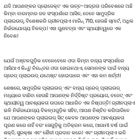
ଯଦି ଆପଣଙ୍କର ପ୍ରୋଜେକ୍ଟ ଏକ ଉଚ୍ଚ-ଆଦ୍ରତା ପରିବେଶରେ ଅଛି
କିମ୍ବା ବାରମ୍ବାର ଜଳ ସଂସ୍ପର୍ଶରେ ଆସିବ, ତେବେ ସାମୁଦ୍ରିକ
ପ୍ଲାଇଉଡ୍, ବିଶେଷକରି ଗ୍ରୀନପ୍ଲାଏ ମାରିନ୍ 710, ହେଉଛି ସ୍ମାର୍ଟ, ଅଧିକ
ନିର୍ଭରଯୋଗ୍ୟ ବିକଳ୍ପ। ଏହା ଗୁଣବତ୍ତା ଏବଂ ସ୍ଥାୟୀତ୍ୱରେ ଏକ
ନିବେଶ।
ଯେଉଁ ଅଞ୍ଚଳଗୁଡ଼ିକ ବେଳେବେଳେ ଓଦା କିମ୍ବା ବାହ୍ୟ ସଂସ୍ପର୍ଶରେ
ଆସିଥାଏ କିନ୍ତୁ ନିରନ୍ତର ଓଦା ହୋଇନଥାଏ, ସେମାନଙ୍କ ପାଇଁ ବାହ୍ୟ
ଗ୍ରେଡ୍ ପ୍ଲାଇଉଡ୍ ଯଥେଷ୍ଟ ହୋଇପାରେ ଏବଂ ଏହା କମ ଖର୍ଚ୍ଚୀ।
ଶେଷରେ, ସାମୁଦ୍ରିକ ପ୍ଲାଇଉଡ୍ ଏବଂ ବାହ୍ୟ ଗ୍ରେଡ୍ ପ୍ଲାଇଉଡ୍
ମଧ୍ୟରେ ବାଛିବା ହେଉଛି ଆପଣଙ୍କ ନିର୍ଦ୍ଦିଷ୍ଟ ପ୍ରୟୋଗ, ବଜେଟ୍ ଏବଂ
ସ୍ଥାୟୀତ୍ୱ ଆବଶ୍ୟକତା ଉପରେ ଆଧାରିତ ଏକ ନିଷ୍ପତ୍ତି। ଗ୍ରୀନପ୍ଲାଏ
ଭଳି ନିର୍ଭରଯୋଗ୍ୟ ବିକଳ୍ପଗୁଡ଼ିକ ସହିତ, ଆପଣ ନିଶ୍ଚିତ କରିପାରିବେ
ଯେ ଆପଣଙ୍କର ପ୍ଲାଇଉଡ୍ ସିଟ୍ କେବଳ ଆପଣଙ୍କ ଆବଶ୍ୟକତା
ପୂରଣ କରେ ନାହିଁ ବରଂ ସେଗୁଡ଼ିକୁ ଅତିକ୍ରମ କରେ, ଆଗାମୀ ବର୍ଷ ପାଇଁ
ଶକ୍ତି, ସୁରକ୍ଷା ଏବଂ ଶୈଳୀ ପ୍ରଦାନ କରେ। ଏବଂ ଗ୍ରୀନପ୍ଲାଏ ଭଳି