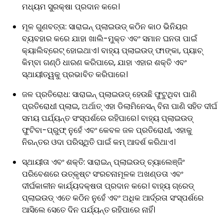
ମଧ୍ୟମ ସୁରକ୍ଷା ପ୍ରଦାନ କରେ।
ମୂଳ ଗୁଣବତ୍ତା: ସାରାଇନ୍ ପ୍ଲାଇଉଡ୍ କଠିନ କାଠ ଭିନିୟର
ବ୍ୟବହାର କରେ ଯାହା ଖାଲି-ମୁକ୍ତ ଏବଂ ସମାନ ଘନତା ପାଇଁ
କ୍ୟାଲିବ୍ରେଟ୍ ହୋଇଥାଏ। ବାହ୍ୟ ପ୍ଲାଇଉଡ୍ ଫାଙ୍କା, ପ୍ୟାଚ୍
କିମ୍ବା ଗଣ୍ଠି ଧାରଣ କରିପାରେ, ଯାହା ଏହାର ଶକ୍ତି ଏବଂ
ସ୍ଥାୟୀତ୍ୱକୁ ପ୍ରଭାବିତ କରିପାରେ।
ଜଳ ପ୍ରତିରୋଧ: ସାରାଇନ୍ ପ୍ଲାଇଉଡ୍ ହେଉଛି ଫୁଟୁଥିବା ପାଣି
ପ୍ରତିରୋଧୀ ପ୍ଲାଇ, ଅର୍ଥାତ୍ ଏହା ଡିଲାମିନେସନ୍ ବିନା ପାଣି ସହିତ ଦୀର୍ଘ
ସମୟ ପର୍ଯ୍ୟନ୍ତ ସଂସ୍ପର୍ଶରେ ରହିପାରେ। ବାହ୍ୟ ପ୍ଲାଇଉଡ୍
ଫୁଟିବା-ପ୍ରୁଫ୍ ନୁହେଁ ଏବଂ କେବଳ ଜଳ ପ୍ରତିରୋଧୀ, ଏହାକୁ
ନିରନ୍ତର ଓଦା ପରିସ୍ଥିତି ପାଇଁ କମ୍ ଆଦର୍ଶ କରିଥାଏ।
ସ୍ଥାୟୀତା ଏବଂ ଶକ୍ତି: ସାରାଇନ୍ ପ୍ଲାଇଉଡ୍ ଚ୍ୟାଲେଞ୍ଜିଂ
ପରିବେଶରେ ଉତ୍କୃଷ୍ଟ ସଂରଚନାମୂଳକ ଅଖଣ୍ଡତା ଏବଂ
ଦୀର୍ଘକାଳୀନ କାର୍ଯ୍ୟଦକ୍ଷତା ପ୍ରଦାନ କରେ। ବାହ୍ୟ ଗ୍ରେଡ୍
ପ୍ଲାଇଉଡ୍ ଏତେ କଠିନ ନୁହେଁ ଏବଂ ଅଧିକ ଆର୍ଦ୍ରତା ସଂସ୍ପର୍ଶରେ
ଆସିଲେ ସେତେ ଦିନ ପର୍ଯ୍ୟନ୍ତ ରହିପାରେ ନାହିଁ।