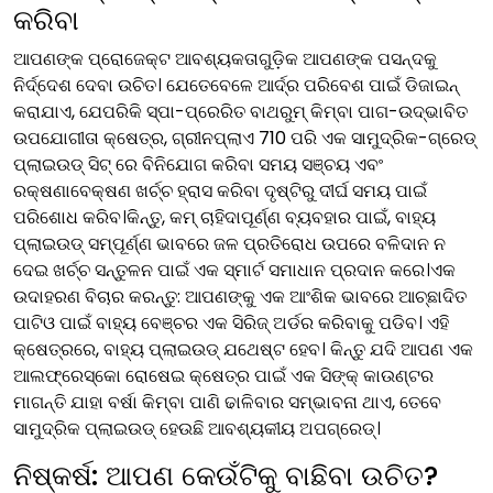
କରିବା
ଆପଣଙ୍କ ପ୍ରୋଜେକ୍ଟ ଆବଶ୍ୟକତାଗୁଡ଼ିକ ଆପଣଙ୍କ ପସନ୍ଦକୁ
ନିର୍ଦ୍ଦେଶ ଦେବା ଉଚିତ। ଯେତେବେଳେ ଆର୍ଦ୍ର ପରିବେଶ ପାଇଁ ଡିଜାଇନ୍
କରାଯାଏ, ଯେପରିକି ସ୍ପା-ପ୍ରେରିତ ବାଥରୁମ୍ କିମ୍ବା ପାଗ-ଉଦ୍ଭାବିତ
ଉପଯୋଗୀତା କ୍ଷେତ୍ର, ଗ୍ରୀନପ୍ଲାଏ 710 ପରି ଏକ ସାମୁଦ୍ରିକ-ଗ୍ରେଡ୍
ପ୍ଲାଇଉଡ୍ ସିଟ୍ ରେ ବିନିଯୋଗ କରିବା ସମୟ ସଞ୍ଚୟ ଏବଂ
ରକ୍ଷଣାବେକ୍ଷଣ ଖର୍ଚ୍ଚ ହ୍ରାସ କରିବା ଦୃଷ୍ଟିରୁ ଦୀର୍ଘ ସମୟ ପାଇଁ
ପରିଶୋଧ କରିବ।କିନ୍ତୁ, କମ୍ ଚାହିଦାପୂର୍ଣ୍ଣ ବ୍ୟବହାର ପାଇଁ, ବାହ୍ୟ
ପ୍ଲାଇଉଡ୍ ସମ୍ପୂର୍ଣ୍ଣ ଭାବରେ ଜଳ ପ୍ରତିରୋଧ ଉପରେ ବଳିଦାନ ନ
ଦେଇ ଖର୍ଚ୍ଚ ସନ୍ତୁଳନ ପାଇଁ ଏକ ସ୍ମାର୍ଟ ସମାଧାନ ପ୍ରଦାନ କରେ।ଏକ
ଉଦାହରଣ ବିଚାର କରନ୍ତୁ: ଆପଣଙ୍କୁ ଏକ ଆଂଶିକ ଭାବରେ ଆଚ୍ଛାଦିତ
ପାଟିଓ ପାଇଁ ବାହ୍ୟ ବେଞ୍ଚର ଏକ ସିରିଜ୍ ଅର୍ଡର କରିବାକୁ ପଡିବ। ଏହି
କ୍ଷେତ୍ରରେ, ବାହ୍ୟ ପ୍ଲାଇଉଡ୍ ଯଥେଷ୍ଟ ହେବ। କିନ୍ତୁ ଯଦି ଆପଣ ଏକ
ଆଲଫ୍ରେସ୍କୋ ରୋଷେଇ କ୍ଷେତ୍ର ପାଇଁ ଏକ ସିଙ୍କ୍ କାଉଣ୍ଟର
ମାଗନ୍ତି ଯାହା ବର୍ଷା କିମ୍ବା ପାଣି ଢାଳିବାର ସମ୍ଭାବନା ଥାଏ, ତେବେ
ସାମୁଦ୍ରିକ ପ୍ଲାଇଉଡ୍ ହେଉଛି ଆବଶ୍ୟକୀୟ ଅପଗ୍ରେଡ୍।
ନିଷ୍କର୍ଷ: ଆପଣ କେଉଁଟିକୁ ବାଛିବା ଉଚିତ?