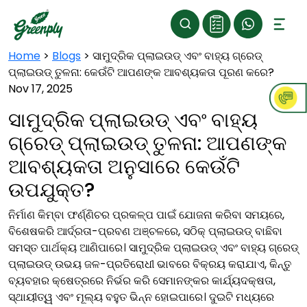
Home
>
Blogs
>
ସାମୁଦ୍ରିକ ପ୍ଲାଇଉଡ୍ ଏବଂ ବାହ୍ୟ ଗ୍ରେଡ୍
ପ୍ଲାଇଉଡ୍ ତୁଳନା: କେଉଁଟି ଆପଣଙ୍କ ଆବଶ୍ୟକତା ପୂରଣ କରେ?
Nov 17, 2025
ସାମୁଦ୍ରିକ ପ୍ଲାଇଉଡ୍ ଏବଂ ବାହ୍ୟ
ଗ୍ରେଡ୍ ପ୍ଲାଇଉଡ୍ ତୁଳନା: ଆପଣଙ୍କ
ଆବଶ୍ୟକତା ଅନୁସାରେ କେଉଁଟି
ଉପଯୁକ୍ତ?
ନିର୍ମାଣ କିମ୍ବା ଫର୍ଣ୍ଣିଚର ପ୍ରକଳ୍ପ ପାଇଁ ଯୋଜନା କରିବା ସମୟରେ,
ବିଶେଷକରି ଆର୍ଦ୍ରତା-ପ୍ରବଣ ଅଞ୍ଚଳରେ, ସଠିକ୍ ପ୍ଲାଇଉଡ୍ ବାଛିବା
ସମସ୍ତ ପାର୍ଥକ୍ୟ ଆଣିପାରେ। ସାମୁଦ୍ରିକ ପ୍ଲାଇଉଡ୍ ଏବଂ ବାହ୍ୟ ଗ୍ରେଡ୍
ପ୍ଲାଇଉଡ୍ ଉଭୟ ଜଳ-ପ୍ରତିରୋଧୀ ଭାବରେ ବିକ୍ରୟ କରାଯାଏ, କିନ୍ତୁ
ବ୍ୟବହାର କ୍ଷେତ୍ରରେ ନିର୍ଭର କରି ସେମାନଙ୍କର କାର୍ଯ୍ୟଦକ୍ଷତା,
ସ୍ଥାୟୀତ୍ୱ ଏବଂ ମୂଲ୍ୟ ବହୁତ ଭିନ୍ନ ହୋଇପାରେ। ଦୁଇଟି ମଧ୍ୟରେ