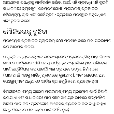
ଆପଣଙ୍କ ପସନ୍ଦକୁ ମାର୍ଗଦର୍ଶନ କରିବା ପାଇଁ, ଏହି ପ୍ରବନ୍ଧ ଏହି ଦୁଇଟି
ସାଧାରଣତଃ ବ୍ୟବହୃତ "ଜଳପ୍ରତିରୋଧୀ" ପ୍ଲାଇଉଡ୍ ପ୍ରକାରର
ବୈଶିଷ୍ଟ୍ୟ, ଲାଭ ଏବଂ ସର୍ବୋତ୍ତମ-ବ୍ୟବହାର ପରିସ୍ଥିତି ଅନୁସନ୍ଧାନ
ଏବଂ ତୁଳନା କରେ।
ମୌଳିକତାକୁ ବୁଝିବା
ପ୍ରତ୍ୟେକ ପ୍ରକାରର ପ୍ଲାଇଉଡ୍ କ’ଣ ପ୍ରଦାନ କରେ ତାହା ପରିଭାଷିତ
କରି ଆରମ୍ଭ କରିବା:
ସାମୁଦ୍ରିକ ପ୍ଲାଇଉଡ୍ ଏକ ଉଚ୍ଚ-ଗ୍ରେଡ୍ ପ୍ଲାଇଉଡ୍ ସିଟ୍ ଯାହା ବିଶେଷ
ଭାବରେ ଆର୍ଦ୍ରତାର ଦୀର୍ଘ ସମୟ ପର୍ଯ୍ୟନ୍ତ ସଂସ୍ପର୍ଶରେ ଥିବା ପରିବେଶ
ପାଇଁ ଇଞ୍ଜିନିୟର୍ କରାଯାଇଛି। ଏହା ପ୍ରାୟତଃ ଡଙ୍ଗା ନିର୍ମାଣରେ
(ଯାହାପାଇଁ ଏହାକୁ ମାରିନ୍ ପ୍ଲାଇଉଡ୍ କୁହାଯାଏ), ଏବଂ ରୋଷେଇ ଘର,
ବାଥରୁମ୍ ଏବଂ ଅନ୍ୟାନ୍ୟ ଆର୍ଦ୍ର ସ୍ଥାନଗୁଡ଼ିକରେ ବ୍ୟବହୃତ ହୁଏ।
ବିପରୀତରେ, ବାହ୍ୟ ଗ୍ରେଡ୍ ପ୍ଲାଇଉଡ୍ ବାହ୍ୟ ପ୍ରୟୋଗ ପାଇଁ ତିଆରି
କରାଯାଏ ଏବଂ ସାଧାରଣତଃ ପାଗ ସହିତ ସାମୟିକ ଭାବରେ ସଂସ୍ପର୍ଶରେ
ଆସିବା ପାଇଁ ଜଳ-ପ୍ରତିରୋଧୀ ଆଡେସିଭ୍ ବ୍ୟବହାର କରି ବନ୍ଧିତ ହୁଏ
କିନ୍ତୁ ନିରନ୍ତର ଓଦା ହେବା ପାଇଁ ନିର୍ମିତ ନୁହେଁ।