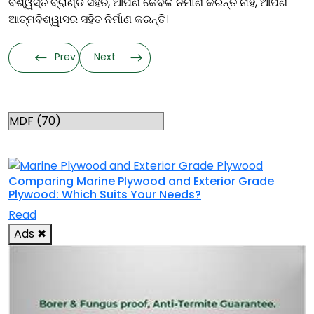
ବିଶ୍ୱସ୍ତ ବ୍ରାଣ୍ଡ ସହିତ, ଆପଣ କେବଳ ନିର୍ମାଣ କରନ୍ତି ନାହିଁ, ଆପଣ
ଆତ୍ମବିଶ୍ୱାସର ସହିତ ନିର୍ମାଣ କରନ୍ତି।
Prev
Next
Categories
RELATED TOPICS
Comparing Marine Plywood and Exterior Grade
Plywood: Which Suits Your Needs?
Read
Ads
✖