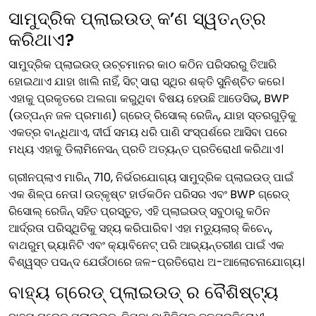
ସାମୁଦ୍ରିକ ପ୍ଲାଇଉଡ୍ କ’ଣ ସ୍ୱତନ୍ତ୍ର
କରିଥାଏ?
ସାମୁଦ୍ରିକ ପ୍ଲାଇଉଡ୍ ଉଚ୍ଚମାନର କାଠ କଠିନ ପରିସରରୁ ତିଆରି
ହୋଇଥାଏ ଯାହା ଖାଲି ନାହିଁ, ସିଟ୍ ସାରା ସ୍ଥିର ଶକ୍ତି ସୁନିଶ୍ଚିତ କରେ।
ଏହାକୁ ପ୍ରକୃତରେ ଅଲଗା କରୁଥିବା ବିଷୟ ହେଉଛି ଆଡେସିଭ୍, BWP
(ଉତ୍ପନ୍ନ ଜଳ ପ୍ରମାଣ) ଗ୍ରେଡ୍ ରିସୋଲ୍ ରେଜିନ୍, ଯାହା ସ୍ତରଗୁଡ଼ିକୁ
ଏକତ୍ର ବାନ୍ଧିଥାଏ, ଦୀର୍ଘ ସମୟ ଧରି ପାଣି ସଂସ୍ପର୍ଶରେ ଆସିବା ପରେ
ମଧ୍ୟ ଏହାକୁ ଡିଲାମିନେସନ୍ ପ୍ରତି ଅତ୍ୟନ୍ତ ପ୍ରତିରୋଧୀ କରିଥାଏ।
ଗ୍ରୀନପ୍ଲାଏ ମାରିନ୍ 710, ନିର୍ଭରଯୋଗ୍ୟ ସାମୁଦ୍ରିକ ପ୍ଲାଇଉଡ୍ ପାଇଁ
ଏକ ଶିଳ୍ପ ନେତା। ଉତ୍କୃଷ୍ଟ ହାର୍ଡକଠିନ ପରିସର ଏବଂ BWP ଗ୍ରେଡ୍
ରିସୋଲ୍ ରେଜିନ୍ ସହିତ ପ୍ରସ୍ତୁତ, ଏହି ପ୍ଲାଇଉଡ୍ ସବୁଠାରୁ କଠିନ
ଆର୍ଦ୍ରତା ପରିସ୍ଥିତିକୁ ସହ୍ୟ କରିପାରିବ। ଏହା ମଡ୍ୟୁଲାର୍ କିଚେନ୍,
ବାଥରୁମ୍ ଭ୍ୟାନିଟି ଏବଂ କ୍ୟାବିନେଟ୍ ପରି ଆଭ୍ୟନ୍ତରୀଣ ପାଇଁ ଏକ
ବିଶ୍ୱସ୍ତ ପସନ୍ଦ ଯେଉଁଠାରେ ଜଳ-ପ୍ରତିରୋଧ ଅ-ଆଲୋଚନାଯୋଗ୍ୟ।
ବାହ୍ୟ ଗ୍ରେଡ୍ ପ୍ଲାଇଉଡ୍ ର ବୈଶିଷ୍ଟ୍ୟ