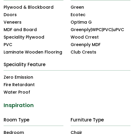
Plywood & Blockboard
Green
Doors
Ecotec
Veneers
Optima G
MDF and Board
Greenply|WPC|PVC|uPVC
Speciality Plywood
Wood Crrest
PVC
Greenply MDF
Laminate Wooden Flooring
Club Crests
Speciality Feature
Zero Emission
Fire Retardant
Water Proof
Inspiration
Room Type
Furniture Type
Bedroom
Chair