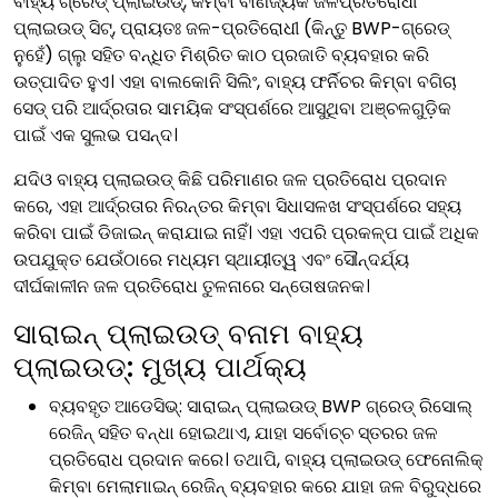
ବାହ୍ୟ ଗ୍ରେଡ୍ ପ୍ଲାଇଉଡ୍, କିମ୍ବା ବାଣିଜ୍ୟିକ ଜଳପ୍ରତିରୋଧୀ
ପ୍ଲାଇଉଡ୍ ସିଟ୍, ପ୍ରାୟତଃ ଜଳ-ପ୍ରତିରୋଧୀ (କିନ୍ତୁ BWP-ଗ୍ରେଡ୍
ନୁହେଁ) ଗ୍ଲୁ ସହିତ ବନ୍ଧିତ ମିଶ୍ରିତ କାଠ ପ୍ରଜାତି ବ୍ୟବହାର କରି
ଉତ୍ପାଦିତ ହୁଏ। ଏହା ବାଲକୋନି ସିଲିଂ, ବାହ୍ୟ ଫର୍ନିଚର କିମ୍ବା ବଗିଚା
ସେଡ୍ ପରି ଆର୍ଦ୍ରତାର ସାମୟିକ ସଂସ୍ପର୍ଶରେ ଆସୁଥିବା ଅଞ୍ଚଳଗୁଡ଼ିକ
ପାଇଁ ଏକ ସୁଲଭ ପସନ୍ଦ।
ଯଦିଓ ବାହ୍ୟ ପ୍ଲାଇଉଡ୍ କିଛି ପରିମାଣର ଜଳ ପ୍ରତିରୋଧ ପ୍ରଦାନ
କରେ, ଏହା ଆର୍ଦ୍ରତାର ନିରନ୍ତର କିମ୍ବା ସିଧାସଳଖ ସଂସ୍ପର୍ଶରେ ସହ୍ୟ
କରିବା ପାଇଁ ଡିଜାଇନ୍ କରାଯାଇ ନାହିଁ। ଏହା ଏପରି ପ୍ରକଳ୍ପ ପାଇଁ ଅଧିକ
ଉପଯୁକ୍ତ ଯେଉଁଠାରେ ମଧ୍ୟମ ସ୍ଥାୟୀତ୍ୱ ଏବଂ ସୌନ୍ଦର୍ଯ୍ୟ
ଦୀର୍ଘକାଳୀନ ଜଳ ପ୍ରତିରୋଧ ତୁଳନାରେ ସନ୍ତୋଷଜନକ।
ସାରାଇନ୍ ପ୍ଲାଇଉଡ୍ ବନାମ ବାହ୍ୟ
ପ୍ଲାଇଉଡ୍: ମୁଖ୍ୟ ପାର୍ଥକ୍ୟ
ବ୍ୟବହୃତ ଆଡେସିଭ୍: ସାରାଇନ୍ ପ୍ଲାଇଉଡ୍ BWP ଗ୍ରେଡ୍ ରିସୋଲ୍
ରେଜିନ୍ ସହିତ ବନ୍ଧା ହୋଇଥାଏ, ଯାହା ସର୍ବୋଚ୍ଚ ସ୍ତରର ଜଳ
ପ୍ରତିରୋଧ ପ୍ରଦାନ କରେ। ତଥାପି, ବାହ୍ୟ ପ୍ଲାଇଉଡ୍ ଫେନୋଲିକ୍
କିମ୍ବା ମେଲାମାଇନ୍ ରେଜିନ୍ ବ୍ୟବହାର କରେ ଯାହା ଜଳ ବିରୁଦ୍ଧରେ