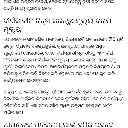
ପାଇଁ ଏକ ଉତ୍ତମ ନିବେଶ, କେବଳ ସ୍ଥାୟୀତ୍ୱ ନୁହେଁ ବରଂ ମାନସିକ
ଶାନ୍ତି ମଧ୍ୟ ପ୍ରଦାନ କରେ।
ଦୀର୍ଘକାଳୀନ ଚିନ୍ତା କରନ୍ତୁ: ମୂଲ୍ୟ ବନାମ
ମୂଲ୍ୟ
ଯେତେବେଳେ ସାମୁଦ୍ରିକ ପ୍ଲାଏଉଡ୍, ବିଶେଷକରି ଗ୍ରୀନପ୍ଲାଏ 710 ପରି
ଉଚ୍ଚ-ପ୍ରାଚୀନ ବିକଳ୍ପଗୁଡ଼ିକ, କ୍ଷଣସ୍ଥାୟୀ ଭାବରେ ଅଧିକ
ମୂଲ୍ୟବାନ ହୋଇପାରେ, ଏହାର ଦୀର୍ଘସ୍ଥାୟୀ ସ୍ଥାୟୀତ୍ୱ ଏବଂ ଦୀର୍ଘ
ଜୀବନକାଳ ଉତ୍ତମ ଦୀର୍ଘକାଳୀନ ମୂଲ୍ୟ ପ୍ରଦାନ କରେ। ଆପଣଙ୍କୁ
ୱାର୍ପିଂ, ଡିଲାମିନେସନ୍ କିମ୍ବା ଆଶ୍ଚର୍ଯ୍ୟଜନକ ମରାମତି ବିଷୟରେ ଚିନ୍ତା
କରିବାକୁ ପଡ଼ିବ ନାହିଁ, ବିଶେଷକରି ରୋଷେଇ ଘର ଏବଂ ବାଥରୁମ ଭଳି
କାର୍ଯ୍ୟକ୍ଷମ କ୍ଷେତ୍ରରେ।
ବାହ୍ୟ ପ୍ଲାଏଉଡ୍ କ୍ଷଣସ୍ଥାୟୀ ଭାବରେ ଖର୍ଚ୍ଚ ହ୍ରାସ କରିପାରିବ କିନ୍ତୁ
ନିରନ୍ତର ଆର୍ଦ୍ରତା କିମ୍ବା ସ୍ପିଲେଜ୍ ଦୁର୍ଘଟଣା ସହିତ ଏତେ ଦିନ ପର୍ଯ୍ୟନ୍ତ
ରହିପାରିବ ନାହିଁ। ଏହା ସମୟ ସହିତ ଅଧିକ ରକ୍ଷଣାବେକ୍ଷଣ ଖର୍ଚ୍ଚ
ଆଣିପାରେ।
ଆପଣଙ୍କ ପ୍ରକଳ୍ପ ପାଇଁ ସଠିକ୍ ପସନ୍ଦ