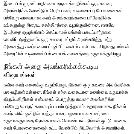
இடையில் முரண்பாடுகளை உருவாக்க நீங்கள் ஒரு சுவரை
அலங்கரிக்க வேண்டும். பெரிய சுவர் வடிவமைப்பு யோசனைகள்
பல்வேறு வகையான சுவர் அலங்காரங்களை பரிசோதிக்க
உங்களுக்கு நிறைய சுதந்திரத்தை வழங்குகின்றன, எனவே
இடத்தை ஒழுங்கீனம் செய்யாமல் உங்கள் படைப்பாற்றலை
வெளிப்படுத்தலாம். ஒரு சுவரை மட்டும் அலங்கரித்து மற்ற
அனைத்து சுவர்களையும் ஒப்பீட்டளவில் காலியாக விடுவது உங்கள்
அறையின் வடிவமைப்பில் மையக் கவனத்தை உருவாக்குகிறது.
நீங்கள் அதை அலங்கரிக்கக்கூடிய
விஷயங்கள்
நவீன சுவர் கலைக்கு வரும்போது, ​​​​நீங்கள் ஒரு சுவரை அலங்கரிக்க
பல வழிகள் உள்ளன. நீங்கள் எந்த வகையான உணர்வை உருவாக்க
விரும்புகிறீர்கள் என்பதைப் பொறுத்து சுவரை அலங்கரிக்க
பல்வேறு பொருட்களையும் பயன்படுத்தலாம். உதாரணமாக, நீங்கள்
சுவர்களில் ஒன்றில் மரத்தாலான, பழமையான உணர்வை
உருவாக்குவதை நோக்கமாகக் கொண்டால், நீங்கள் ஒட்டு பலகை
சுவர் யோசனைகளைத் தட்ட வேண்டும். நிட்வொர்க் அலமாரிகள்,