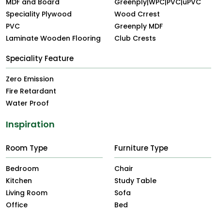
MDF and Board
Greenply|WPC|PVC|uPVC
Speciality Plywood
Wood Crrest
PVC
Greenply MDF
Laminate Wooden Flooring
Club Crests
Speciality Feature
Zero Emission
Fire Retardant
Water Proof
Inspiration
Room Type
Furniture Type
Bedroom
Chair
Kitchen
Study Table
Living Room
Sofa
Office
Bed