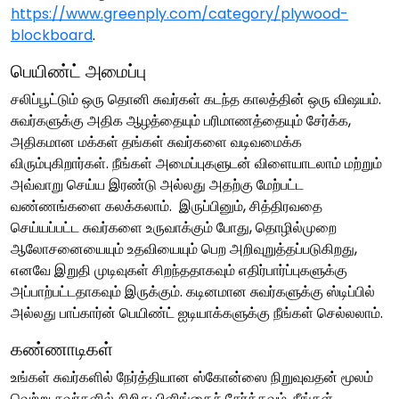
https://www.greenply.com/category/plywood-
blockboard
.
பெயிண்ட் அமைப்பு
சலிப்பூட்டும் ஒரு தொனி சுவர்கள் கடந்த காலத்தின் ஒரு விஷயம்.
சுவர்களுக்கு அதிக ஆழத்தையும் பரிமாணத்தையும் சேர்க்க,
அதிகமான மக்கள் தங்கள் சுவர்களை வடிவமைக்க
விரும்புகிறார்கள். நீங்கள் அமைப்புகளுடன் விளையாடலாம் மற்றும்
அவ்வாறு செய்ய இரண்டு அல்லது அதற்கு மேற்பட்ட
வண்ணங்களை கலக்கலாம். இருப்பினும், சித்திரவதை
செய்யப்பட்ட சுவர்களை உருவாக்கும் போது, ​​தொழில்முறை
ஆலோசனையையும் உதவியையும் பெற அறிவுறுத்தப்படுகிறது,
எனவே இறுதி முடிவுகள் சிறந்ததாகவும் எதிர்பார்ப்புகளுக்கு
அப்பாற்பட்டதாகவும் இருக்கும். கடினமான சுவர்களுக்கு ஸ்டிப்பில்
அல்லது பாப்கார்ன் பெயிண்ட் ஐடியாக்களுக்கு நீங்கள் செல்லலாம்.
கண்ணாடிகள்
உங்கள் சுவர்களில் நேர்த்தியான ஸ்கோன்ஸை நிறுவுவதன் மூலம்
வெற்று சுவர்களில் சிறிது பிளிங்கைச் சேர்க்கவும். நீங்கள்