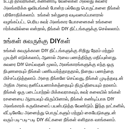
உட்புற தாவரங்கள், கண்ணாடி வேலைகள் அல்லது சுவரை
அலங்கரிக்க ஓவியங்கள் போன்ற பல்வேறு பொருட்களை நீங்கள்
பரிசோதிக்கலாம். உங்கள் உள்துறை வடிவமைப்பாளரால்
வழங்கப்பட்ட பெரிய சுவர் அலங்கார யோசனைகள் உங்களை
ஈர்க்கவில்லை என்றால், நீங்கள் DIY திட்டங்களுக்கு செல்லலாம்.
உங்கள் சுவருக்கு DIYகள்
உங்கள் சுவருக்கான DIY திட்டங்களுக்கு சிறிது நேரம் மற்றும்
முயற்சி எடுக்கலாம், ஆனால் அவை பணத்திற்கு மதிப்புள்ளது.
சுவரை DIY செய்வதன் மூலம், அலங்காரங்களுக்கு எந்த ஒரு
நிபுணரையும் நீங்கள் பணியமர்த்தாததால், நிறைய பணத்தை
மிச்சப்படுத்தலாம். அதை நீங்களே செய்வது, நீங்கள் முடித்தவுடன்
அதிக அளவு தனிப்பயனாக்கத்தையும் திருப்தியையும் தரலாம்.
நீங்கள் ஒரு படைப்பாற்றல் மிக்கவராகவும், சுவர் கலையில் உங்கள்
ரசனையை ஆராயவும் விரும்பினால், நீங்கள் கண்டிப்பாக DIY
அலங்காரக் கருவிகளைப் பயன்படுத்த வேண்டும். இந்த நாட்களில்,
வீட்டிலேயே அனைத்து பொருட்களும் மற்றும் கையேடுகளுடன்
வரும் படி-படி-படி DIY கிட்களை நீங்கள் எளிதாக வாங்கலாம்.