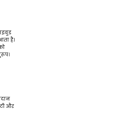
ाइवुड
आता है।
 को
ुरूप।
्रदान
ंटी और