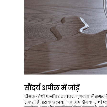
सौंदर्य अपील में जोड़ें
दीमक-रोधी फर्नीचर बनावट, गुणवत्ता में समृद्ध ह
सकता है। इसके अलावा, जब आप दीमक-रोधी प्ला