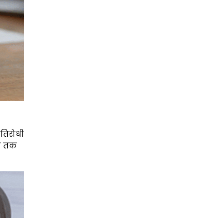
रतिरोधी
मय तक