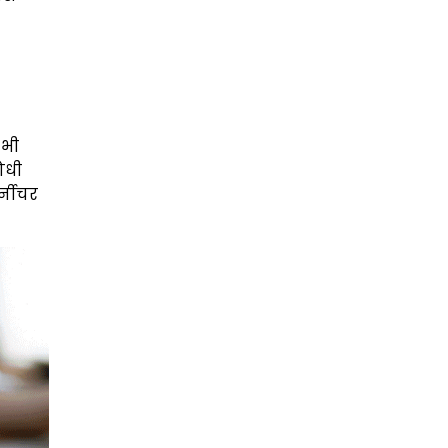
 भी
ोधी
्नीचर