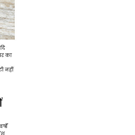
दि
 घर का
ी नहीं
ं
्षों
ेश