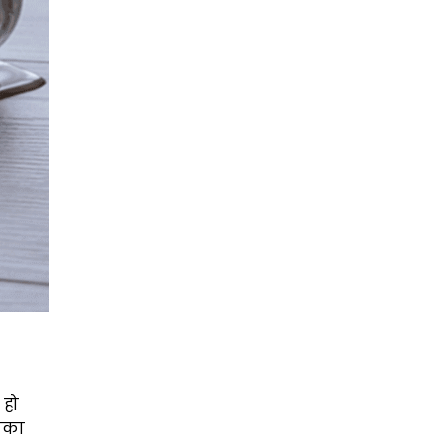
 हो
पका