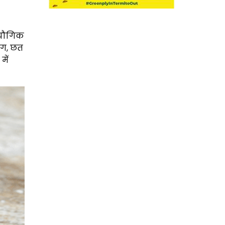
क यौगिक
ंग, छत
में