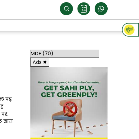
Categories
Ads
✖
ल पड़
यह
 पर,
क बात